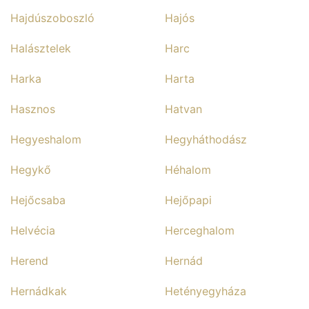
Hajdúszoboszló
Hajós
Halásztelek
Harc
Harka
Harta
Hasznos
Hatvan
Hegyeshalom
Hegyháthodász
Hegykő
Héhalom
Hejőcsaba
Hejőpapi
Helvécia
Herceghalom
Herend
Hernád
Hernádkak
Hetényegyháza