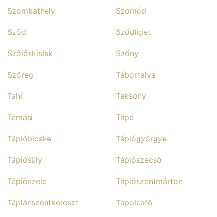
Szombathely
Szomód
Sződ
Sződliget
Szőlőskislak
Szőny
Szőreg
Táborfalva
Tahi
Taksony
Tamási
Tápé
Tápióbicske
Tápiógyörgye
Tápiósüly
Tápiószecső
Tápiószele
Tápiószentmárton
Táplánszentkereszt
Tapolcafő