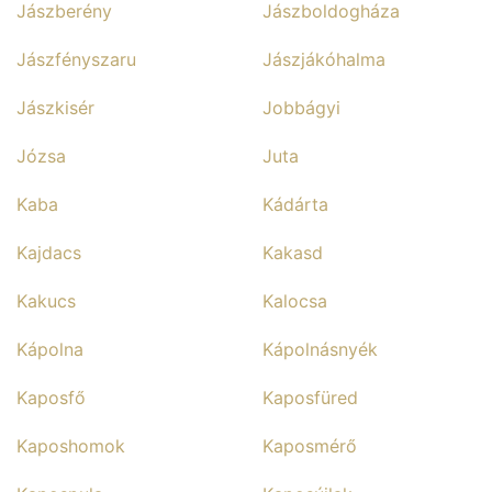
Jászberény
Jászboldogháza
Jászfényszaru
Jászjákóhalma
Jászkisér
Jobbágyi
Józsa
Juta
Kaba
Kádárta
Kajdacs
Kakasd
Kakucs
Kalocsa
Kápolna
Kápolnásnyék
Kaposfő
Kaposfüred
Kaposhomok
Kaposmérő