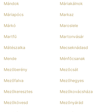
Mándok
Máriakálnok
Máriapócs
Markaz
Márkó
Maroslele
Martfű
Martonvásár
Mátészalka
Mecseknádasd
Mende
Ménfőcsanak
Mezőberény
Mezőcsát
Mezőfalva
Mezőhegyes
Mezőkeresztes
Mezőkovácsháza
Mezőkövesd
Mezőnyárád