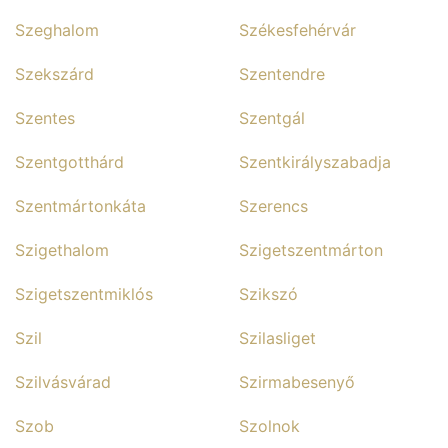
Szeghalom
Székesfehérvár
Szekszárd
Szentendre
Szentes
Szentgál
Szentgotthárd
Szentkirályszabadja
Szentmártonkáta
Szerencs
Szigethalom
Szigetszentmárton
Szigetszentmiklós
Szikszó
Szil
Szilasliget
Szilvásvárad
Szirmabesenyő
Szob
Szolnok