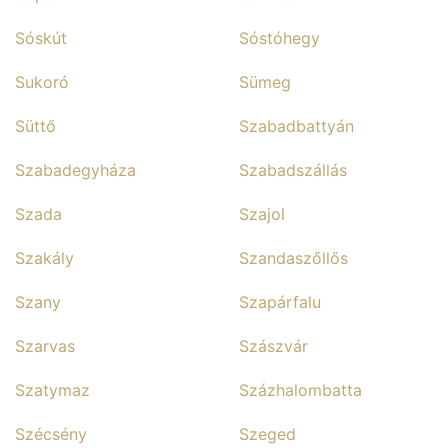
Sóskút
Sóstóhegy
Sukoró
Sümeg
Süttő
Szabadbattyán
Szabadegyháza
Szabadszállás
Szada
Szajol
Szakály
Szandaszőllős
Szany
Szapárfalu
Szarvas
Szászvár
Szatymaz
Százhalombatta
Szécsény
Szeged