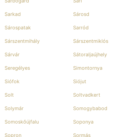
Sárbogárd
Sári
Sarkad
Sárosd
Sárospatak
Sarród
Sárszentmihály
Sárszentmiklós
Sárvár
Sátoraljaújhely
Seregélyes
Simontornya
Siófok
Siójut
Solt
Soltvadkert
Solymár
Somogybabod
Somoskőújfalu
Soponya
Sopron
Sormás