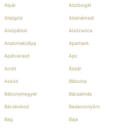
Alpár
Alsóbogát
Alsógöd
Alsónémedi
Alsópáhok
Alsózsolca
Andornaktálya
Aparhant
Apátvarasd
Apc
Arnót
Ászár
Aszód
Bábolna
Bábonymegyer
Bácsalmás
Bácsbokod
Badacsonyörs
Bag
Baja