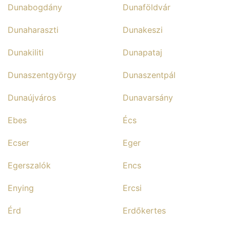
Dunabogdány
Dunaföldvár
Dunaharaszti
Dunakeszi
Dunakiliti
Dunapataj
Dunaszentgyörgy
Dunaszentpál
Dunaújváros
Dunavarsány
Ebes
Écs
Ecser
Eger
Egerszalók
Encs
Enying
Ercsi
Érd
Erdőkertes