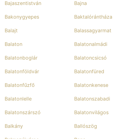
Bajaszentistván
Bajna
Bakonygyepes
Baktalórántháza
Balajt
Balassagyarmat
Balaton
Balatonalmádi
Balatonboglár
Balatoncsicsó
Balatonföldvár
Balatonfüred
Balatonfűzfő
Balatonkenese
Balatonlelle
Balatonszabadi
Balatonszárszó
Balatonvilágos
Balkány
Ballószög