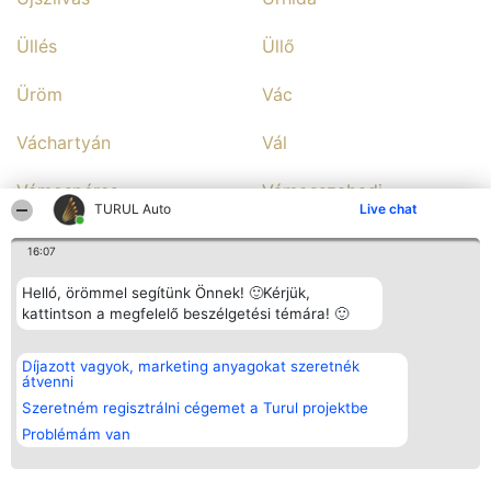
Üllés
Üllő
Üröm
Vác
Váchartyán
Vál
Vámospércs
Vámosszabadi
TURUL Auto
Live chat
Várpalota
Vasad
16:07
Vasalja
Vásárosnamény
Helló, örömmel segítünk Önnek! 🙂Kérjük,
kattintson a megfelelő beszélgetési témára! 🙂
Vasas
Vecsés
Díjazott vagyok, marketing anyagokat szeretnék
Velence
átvenni
Vép
Szeretném regisztrálni cégemet a Turul projektbe
Veresegyház
Verőce
Problémám van
Vértes
Vértesszőlős