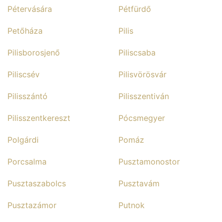
Pétervására
Pétfürdő
Petőháza
Pilis
Pilisborosjenő
Piliscsaba
Piliscsév
Pilisvörösvár
Pilisszántó
Pilisszentiván
Pilisszentkereszt
Pócsmegyer
Polgárdi
Pomáz
Porcsalma
Pusztamonostor
Pusztaszabolcs
Pusztavám
Pusztazámor
Putnok