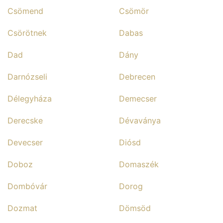
Csömend
Csömör
Csörötnek
Dabas
Dad
Dány
Darnózseli
Debrecen
Délegyháza
Demecser
Derecske
Dévaványa
Devecser
Diósd
Doboz
Domaszék
Dombóvár
Dorog
Dozmat
Dömsöd