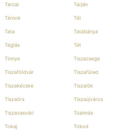
Tarcal
Tarján
Tárnok
Tát
Tata
Tatabánya
Téglás
Tét
Tinnye
Tiszacsege
Tiszaföldvár
Tiszafüred
Tiszakécske
Tiszalök
Tiszaörs
Tiszaújváros
Tiszavasvári
Tóalmás
Tokaj
Tokod