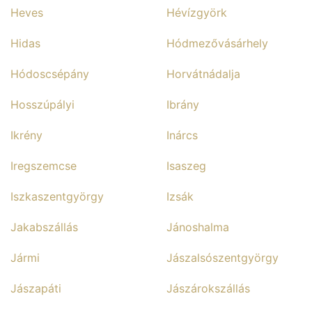
Heves
Hévízgyörk
Hidas
Hódmezővásárhely
Hódoscsépány
Horvátnádalja
Hosszúpályi
Ibrány
Ikrény
Inárcs
Iregszemcse
Isaszeg
Iszkaszentgyörgy
Izsák
Jakabszállás
Jánoshalma
Jármi
Jászalsószentgyörgy
Jászapáti
Jászárokszállás