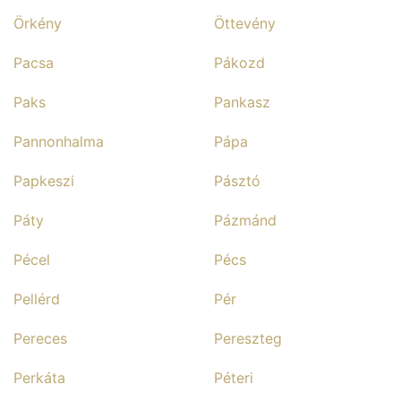
Örkény
Öttevény
Pacsa
Pákozd
Paks
Pankasz
Pannonhalma
Pápa
Papkeszi
Pásztó
Páty
Pázmánd
Pécel
Pécs
Pellérd
Pér
Pereces
Pereszteg
Perkáta
Péteri