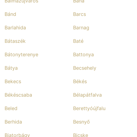
Balmazújváros
Bana
Bánd
Barcs
Barlahida
Barnag
Bátaszék
Baté
Bátonyterenye
Battonya
Bátya
Becsehely
Bekecs
Békés
Békéscsaba
Bélapátfalva
Beled
Berettyóújfalu
Berhida
Besnyő
Biatorbágy
Bicske