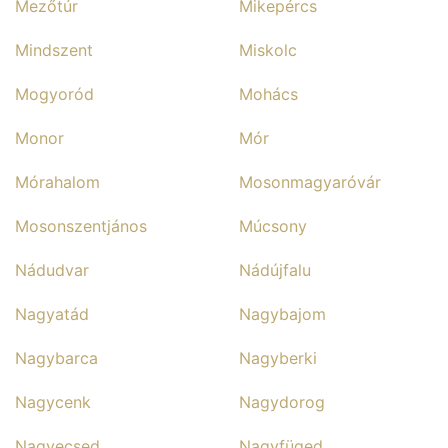
Mezőtúr
Mikepércs
Mindszent
Miskolc
Mogyoród
Mohács
Monor
Mór
Mórahalom
Mosonmagyaróvár
Mosonszentjános
Múcsony
Nádudvar
Nádújfalu
Nagyatád
Nagybajom
Nagybarca
Nagyberki
Nagycenk
Nagydorog
Nagyecsed
Nagyfüged