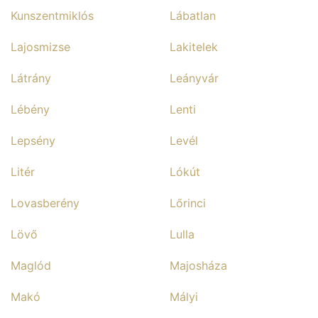
Kunszentmiklós
Lábatlan
Lajosmizse
Lakitelek
Látrány
Leányvár
Lébény
Lenti
Lepsény
Levél
Litér
Lókút
Lovasberény
Lőrinci
Lövő
Lulla
Maglód
Majosháza
Makó
Mályi