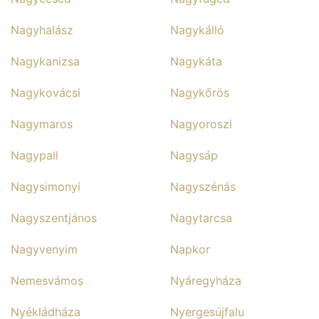
Nagyhalász
Nagykálló
Nagykanizsa
Nagykáta
Nagykovácsi
Nagykőrös
Nagymaros
Nagyoroszi
Nagypall
Nagysáp
Nagysimonyi
Nagyszénás
Nagyszentjános
Nagytarcsa
Nagyvenyim
Napkor
Nemesvámos
Nyáregyháza
Nyékládháza
Nyergesújfalu