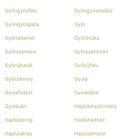
Gyöngyösfalu
Gyöngyöshalász
Gyöngyöspata
Győr
Győrladamér
Győröcske
Győrszemere
Győrszentiván
Győrújbarát
Győrújfalu
Győrzámoly
Gyula
Gyulafirátót
Gyulaháza
Gyulavári
Hajdúböszörmény
Hajdúdorog
Hajdúhadház
Hajdúnánás
Hajdúsámson