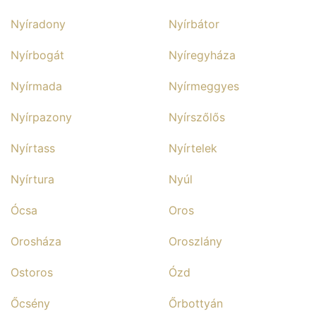
Nyíradony
Nyírbátor
Nyírbogát
Nyíregyháza
Nyírmada
Nyírmeggyes
Nyírpazony
Nyírszőlős
Nyírtass
Nyírtelek
Nyírtura
Nyúl
Ócsa
Oros
Orosháza
Oroszlány
Ostoros
Ózd
Őcsény
Őrbottyán