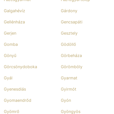
Galgahévíz
Gárdony
Gellénháza
Gencsapáti
Gerjen
Gesztely
Gomba
Gödöllő
Gönyű
Görbeháza
Görcsönydoboka
Görömböly
Gyál
Gyarmat
Gyenesdiás
Gyirmót
Gyomaendrőd
Gyón
Gyömrő
Gyöngyös