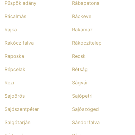
Püspökladány
Rábapatona
Rácalmás
Ráckeve
Rajka
Rakamaz
Rákóczifalva
Rákóczitelep
Raposka
Recsk
Répcelak
Rétság
Rezi
Ságvár
Sajóörös
Sajópetri
Sajószentpéter
Sajószöged
Salgótarján
Sándorfalva