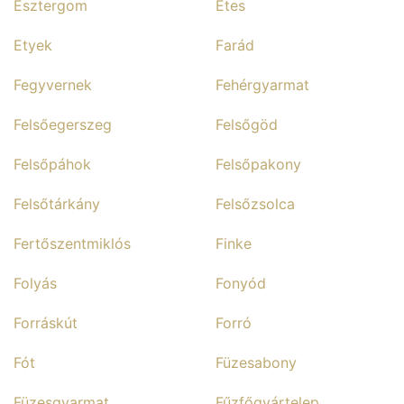
Esztergom
Etes
Etyek
Farád
Fegyvernek
Fehérgyarmat
Felsőegerszeg
Felsőgöd
Felsőpáhok
Felsőpakony
Felsőtárkány
Felsőzsolca
Fertőszentmiklós
Finke
Folyás
Fonyód
Forráskút
Forró
Fót
Füzesabony
Füzesgyarmat
Fűzfőgyártelep