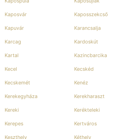
Kapospula
Kaposújlak
Kaposvár
Kaposszekcső
Kapuvár
Karancsalja
Karcag
Kardoskút
Kartal
Kazincbarcika
Kecel
Kecskéd
Kecskemét
Kenéz
Kerekegyháza
Kerekharaszt
Kereki
Kerékteleki
Kerepes
Kertváros
Keszthely
Kéthely