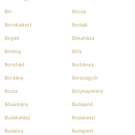
Biri
Bócsa
Bocskaikert
Bodajk
Bogád
Bókaháza
Boldog
Bóly
Bonyhád
Borbánya
Bordány
Borsosgyőr
Bosta
Botykapeterd
Bősárkány
Budajenő
Budakalász
Budakeszi
Budaörs
Budapest