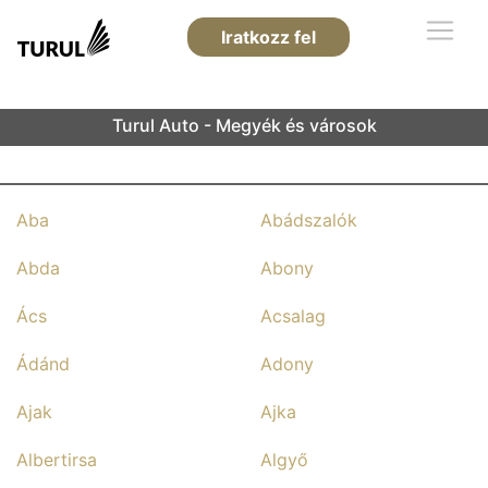
Iratkozz fel
Turul Auto - Megyék és városok
Aba
Abádszalók
Abda
Abony
Ács
Acsalag
Ádánd
Adony
Ajak
Ajka
Albertirsa
Algyő