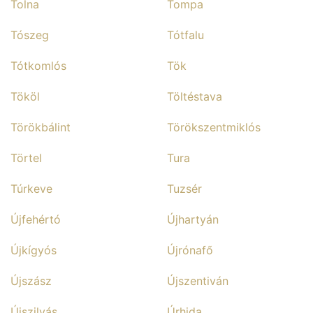
Tolna
Tompa
Tószeg
Tótfalu
Tótkomlós
Tök
Tököl
Töltéstava
Törökbálint
Törökszentmiklós
Törtel
Tura
Túrkeve
Tuzsér
Újfehértó
Újhartyán
Újkígyós
Újrónafő
Újszász
Újszentiván
Újszilvás
Úrhida