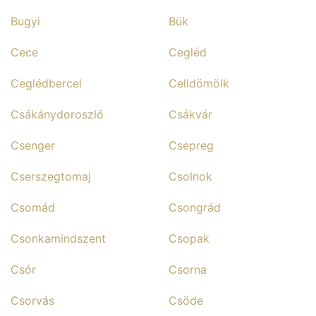
Bugyi
Bük
Cece
Cegléd
Ceglédbercel
Celldömölk
Csákánydoroszló
Csákvár
Csenger
Csepreg
Cserszegtomaj
Csolnok
Csomád
Csongrád
Csonkamindszent
Csopak
Csór
Csorna
Csorvás
Csöde