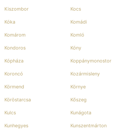
Kiszombor
Kocs
Kóka
Komádi
Komárom
Komló
Kondoros
Kóny
Kópháza
Koppánymonostor
Koroncó
Kozármisleny
Körmend
Környe
Köröstarcsa
Kőszeg
Kulcs
Kunágota
Kunhegyes
Kunszentmárton