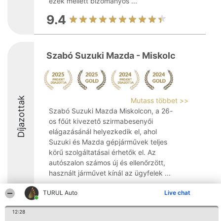
ezek mellett bizományos ...
9.4
Szabó Suzuki Mazda - Miskolc
Díjazottak
Mutass többet >>
Szabó Suzuki Mazda Miskolcon, a 26-
os főút kivezető szirmabesenyői
elágazásánál helyezkedik el, ahol
Suzuki és Mazda gépjárművek teljes
körű szolgáltatásai érhetők el. Az
autószalon számos új és ellenőrzött,
használt járművet kínál az ügyfelek ...
TURUL Auto
Live chat
12:28