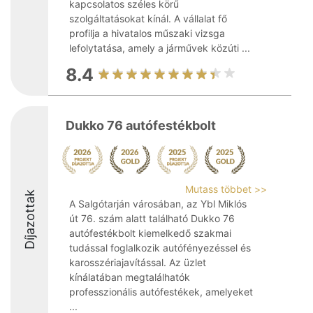
kapcsolatos széles körű
szolgáltatásokat kínál. A vállalat fő
profilja a hivatalos műszaki vizsga
lefolytatása, amely a járművek közúti ...
8.4
Dukko 76 autófestékbolt
Mutass többet >>
Díjazottak
A Salgótarján városában, az Ybl Miklós
út 76. szám alatt található Dukko 76
autófestékbolt kiemelkedő szakmai
tudással foglalkozik autófényezéssel és
karosszériajavítással. Az üzlet
kínálatában megtalálhatók
professzionális autófestékek, amelyeket
...