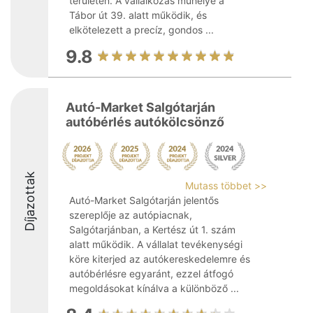
területén. A vállalkozás műhelye a
Tábor út 39. alatt működik, és
elkötelezett a precíz, gondos ...
9.8
Autó-Market Salgótarján
autóbérlés autókölcsönző
Díjazottak
Mutass többet >>
Autó-Market Salgótarján jelentős
szereplője az autópiacnak,
Salgótarjánban, a Kertész út 1. szám
alatt működik. A vállalat tevékenységi
köre kiterjed az autókereskedelemre és
autóbérlésre egyaránt, ezzel átfogó
megoldásokat kínálva a különböző ...