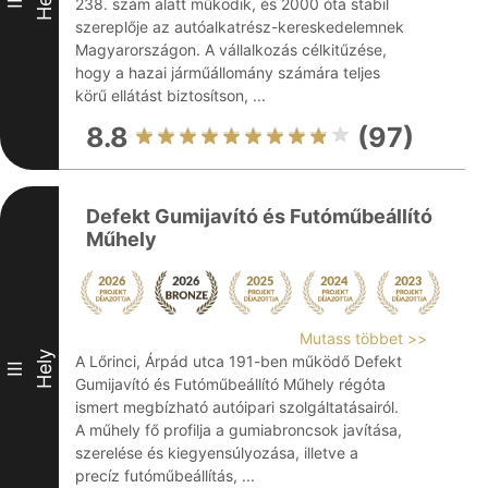
238. szám alatt működik, és 2000 óta stabil
szereplője az autóalkatrész-kereskedelemnek
Magyarországon. A vállalkozás célkitűzése,
hogy a hazai járműállomány számára teljes
körű ellátást biztosítson, ...
8.8
(97)
Defekt Gumijavító és Futóműbeállító
Műhely
Mutass többet >>
Hely
A Lőrinci, Árpád utca 191-ben működő Defekt
III
Gumijavító és Futóműbeállító Műhely régóta
ismert megbízható autóipari szolgáltatásairól.
A műhely fő profilja a gumiabroncsok javítása,
szerelése és kiegyensúlyozása, illetve a
precíz futóműbeállítás, ...