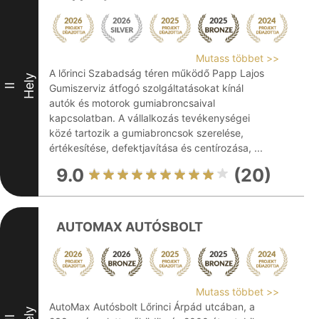
Mutass többet >>
A lőrinci Szabadság téren működő Papp Lajos
Hely
II
Gumiszerviz átfogó szolgáltatásokat kínál
autók és motorok gumiabroncsaival
kapcsolatban. A vállalkozás tevékenységei
közé tartozik a gumiabroncsok szerelése,
értékesítése, defektjavítása és centírozása, ...
9.0
(20)
AUTOMAX AUTÓSBOLT
Mutass többet >>
AutoMax Autósbolt Lőrinci Árpád utcában, a
Hely
III