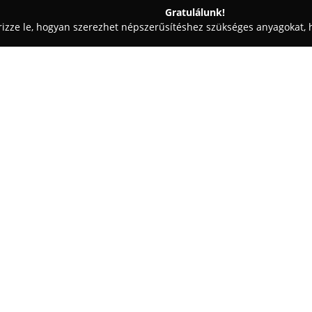
Gratulálunk!
rizze le, hogyan szerezhet népszerűsítéshez szükséges anyagokat, h
ómosók - Gyöngyös
Ford Fordulat-Autóház 2005 Kft.
Egy cég:
A Gyöngyös városában, a Pesti 
hivatalos Ford márkaszervizké
szolgáltatást biztosít. A cég, m
fordít a megbízhatóságra és a 
Mutass többet >>
kiszolgálást és ellátást.
A műhely 2004-ben kezdte meg 
szerviztechnikai felszereltségg
mechanikai javításokat, kaross
is szakszerűen elvégezzenek. Em