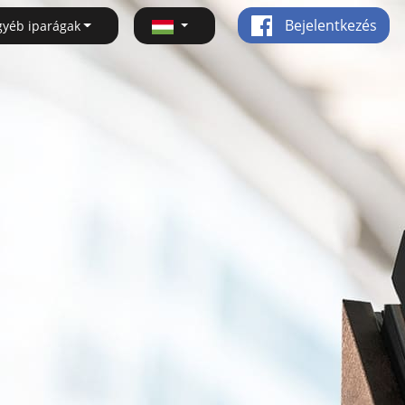
Bejelentkezés
gyéb iparágak