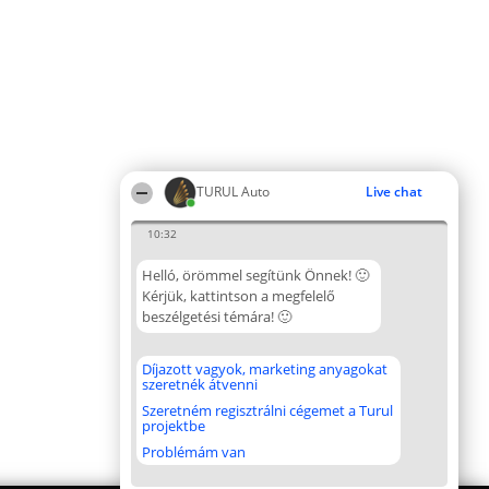
TURUL Auto
Live chat
10:32
Helló, örömmel segítünk Önnek! 🙂
Kérjük, kattintson a megfelelő
beszélgetési témára! 🙂
Díjazott vagyok, marketing anyagokat
szeretnék átvenni
Szeretném regisztrálni cégemet a Turul
projektbe
Problémám van