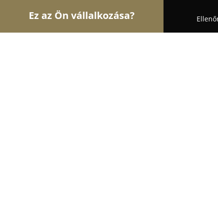
Ez az Ön vállalkozása?
Ellenő
Turul Auto
Autószervizek, Autókölcsönzők, Aut
Ford Fordulat-Autóház 2005 Kft.
8.6
(106)
Gyöngyös, Pesti út 53
Mutasd a telefonszámot