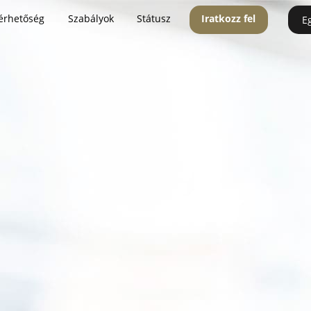
érhetőség
Szabályok
Státusz
Iratkozz fel
E