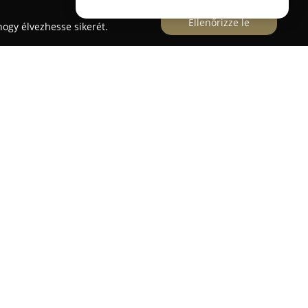
Ellenőrizze le
ogy élvezhesse sikerét.
út 53. szám alatt működő fordulat-autóház
nt és alkatrész-kereskedésként számos
ely családi vállalkozásként üzemel, nagy figyelmet
precizitásra, ezzel támogatva az igényes
tevékenységét, és napjainkban korszerű
el rendelkezik. Ez lehetővé teszi, hogy komplex
zéria-munkákat és gumiabroncs-szolgáltatásokat
ellett professionális futómű-beállítást és