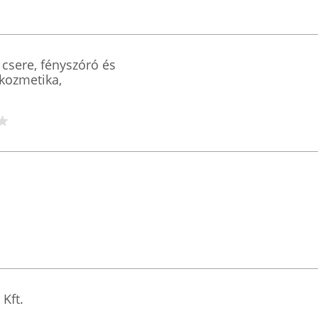
s csere, fényszóró és
ókozmetika,
Kft.