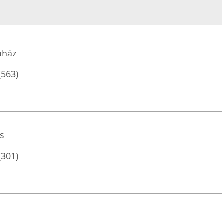
uház
(563)
s
(301)