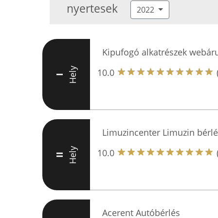
nyertesek
2022
Kipufogó alkatrészek webár
Hely
10.0
I
Limuzincenter Limuzin bérlé
Hely
10.0
II
Acerent Autóbérlés