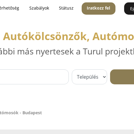
érhetőség
Szabályok
Státusz
Iratkozz fel
E
, Autókölcsönzők, Autómo
ábbi más nyertesek a Turul projekt
utómosók - Budapest