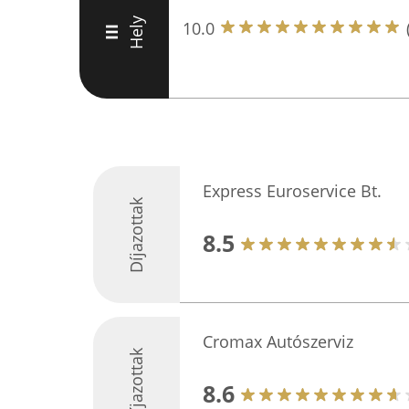
Hely
10.0
III
Express Euroservice Bt.
Díjazottak
8.5
Cromax Autószerviz
Díjazottak
8.6