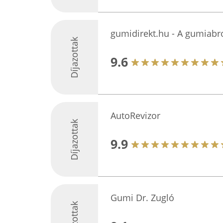
gumidirekt.hu - A gumiabr
Díjazottak
9.6
AutoRevizor
Díjazottak
9.9
Gumi Dr. Zugló
Díjazottak