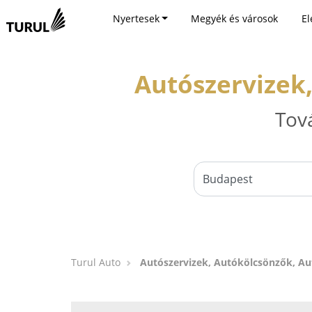
Nyertesek
Megyék és városok
El
Autószervizek
Tov
Turul Auto
Autószervizek, Autókölcsönzők, A