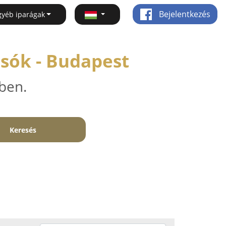
Bejelentkezés
gyéb iparágak
sók - Budapest
ben.
Keresés