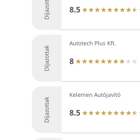
Díjazottak
8.5
Autotech Plus Kft.
Díjazottak
8
Kelemen Autójavító
Díjazottak
8.5