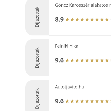
Göncz Karosszérialakatos
Díjazottak
8.9
Felniklinika
Díjazottak
9.6
Autotjavito.hu
Díjazottak
9.6