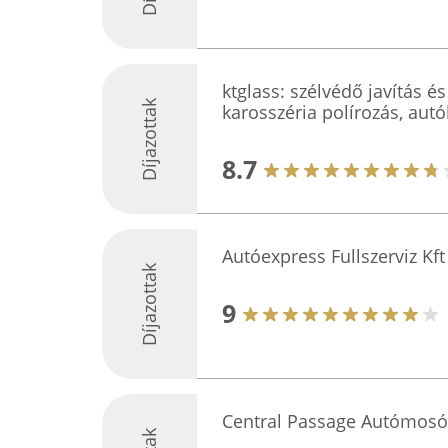
ktglass: szélvédő javítás é
Díjazottak
karosszéria polírozás, aut
8.7
Autóexpress Fullszerviz Kft
Díjazottak
9
Central Passage Autómosó 