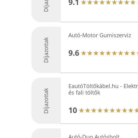
9.1
Autó-Motor Gumiszerviz
Díjazottak
9.6
EautóTöltőkábel.hu - Elekt
Díjazottak
és fali töltők
10
Autó-Duo Autósbolt