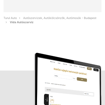
Turul Auto
Autószervizek, Autókölcsönzők, Autómosók - Budapest
Vida Autószerviz