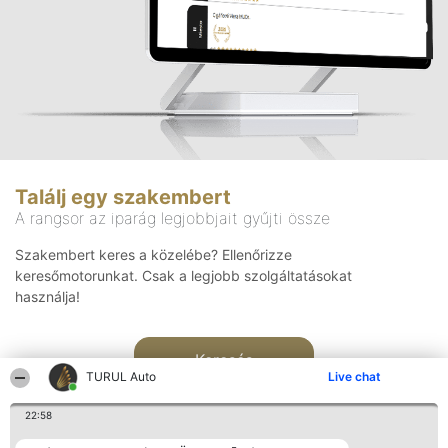
Találj egy szakembert
A rangsor az iparág legjobbjait gyűjti össze
Szakembert keres a közelébe? Ellenőrizze
keresőmotorunkat. Csak a legjobb szolgáltatásokat
használja!
Keresés
TURUL Auto
Live chat
22:58