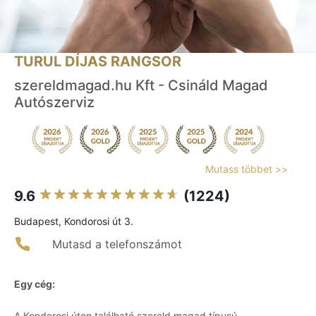
TURUL DÍJAS RANGSOR
szereldmagad.hu Kft - Csináld Magad
Autószerviz
Mutass többet >>
9.6
(1224)
Budapest, Kondorosi út 3.
Mutasd a telefonszámot
Egy cég:
A Kondorosi úton található szereld magad típusú