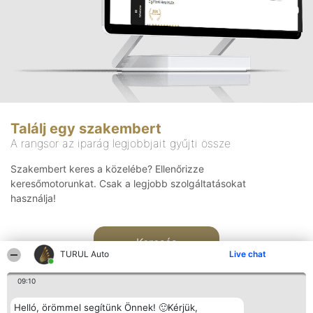
Találj egy szakembert
A rangsor az iparág legjobbjait gyűjti össze
Szakembert keres a közelébe? Ellenőrizze
keresőmotorunkat. Csak a legjobb szolgáltatásokat
használja!
Keresés
TURUL Auto
Live chat
09:10
Helló, örömmel segítünk Önnek! 🙂Kérjük,