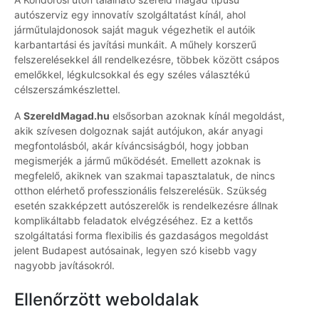
autószerviz egy innovatív szolgáltatást kínál, ahol
járműtulajdonosok saját maguk végezhetik el autóik
karbantartási és javítási munkáit. A műhely korszerű
felszerelésekkel áll rendelkezésre, többek között csápos
emelőkkel, légkulcsokkal és egy széles választékú
célszerszámkészlettel.
A
SzereldMagad.hu
elsősorban azoknak kínál megoldást,
akik szívesen dolgoznak saját autójukon, akár anyagi
megfontolásból, akár kíváncsiságból, hogy jobban
megismerjék a jármű működését. Emellett azoknak is
megfelelő, akiknek van szakmai tapasztalatuk, de nincs
otthon elérhető professzionális felszerelésük. Szükség
esetén szakképzett autószerelők is rendelkezésre állnak
komplikáltabb feladatok elvégzéséhez. Ez a kettős
szolgáltatási forma flexibilis és gazdaságos megoldást
jelent Budapest autósainak, legyen szó kisebb vagy
nagyobb javításokról.
Ellenőrzött weboldalak