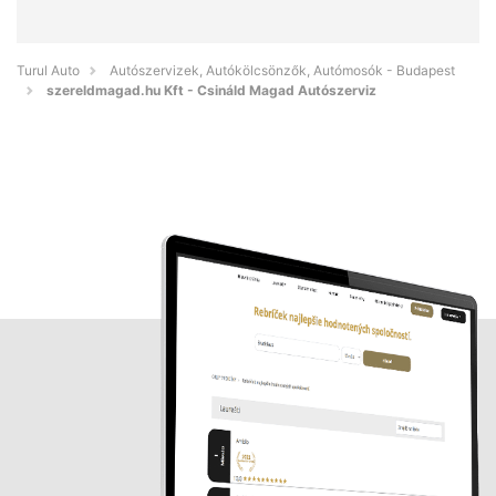
Turul Auto
Autószervizek, Autókölcsönzők, Autómosók - Budapest
szereldmagad.hu Kft - Csináld Magad Autószerviz