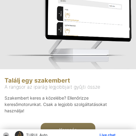
Találj egy szakembert
A rangsor az iparág legjobbjait gyűjti össze
Szakembert keres a közelébe? Ellenőrizze
keresőmotorunkat. Csak a legjobb szolgáltatásokat
használja!
Keresés
TURUL Auto
Live chat