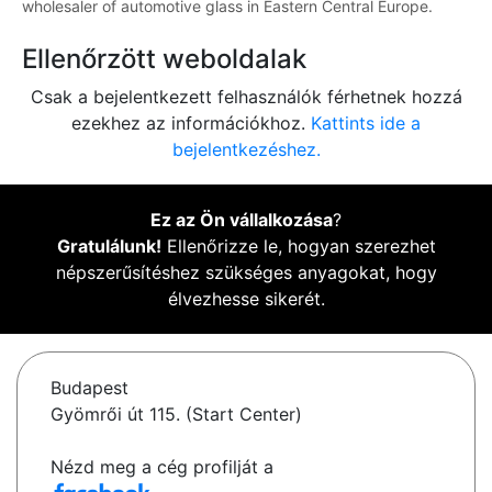
wholesaler of automotive glass in Eastern Central Europe.
Ellenőrzött weboldalak
Csak a bejelentkezett felhasználók férhetnek hozzá
ezekhez az információkhoz.
Kattints ide a
bejelentkezéshez.
Ez az Ön vállalkozása
?
Gratulálunk!
Ellenőrizze le, hogyan szerezhet
népszerűsítéshez szükséges anyagokat, hogy
élvezhesse sikerét.
Budapest
Gyömrői út 115. (Start Center)
Nézd meg a cég profilját a