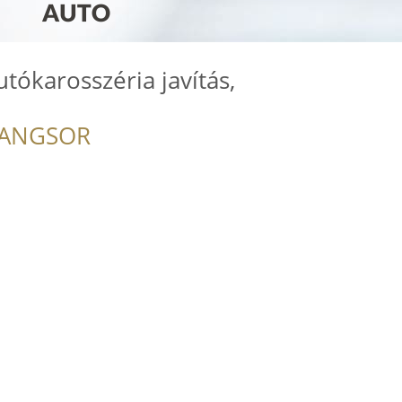
tókarosszéria javítás,
RANGSOR