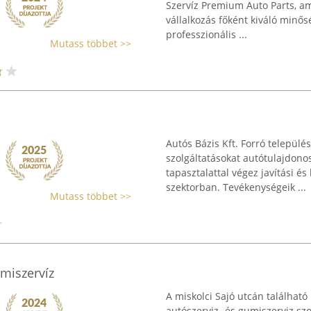
Szervíz Premium Auto Parts, ame
vállalkozás főként kiváló minő
professzionális ...
Mutass többet >>
Autós Bázis Kft. Forró települé
szolgáltatásokat autótulajdono
tapasztalattal végez javítási 
szektorban. Tevékenységeik ...
Mutass többet >>
miszervíz
A miskolci Sajó utcán találhat
autószerviz- és gumiszerviz szo