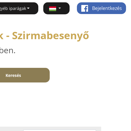
Bejelentkezés
gyéb iparágak
k - Szirmabesenyő
ben.
Keresés