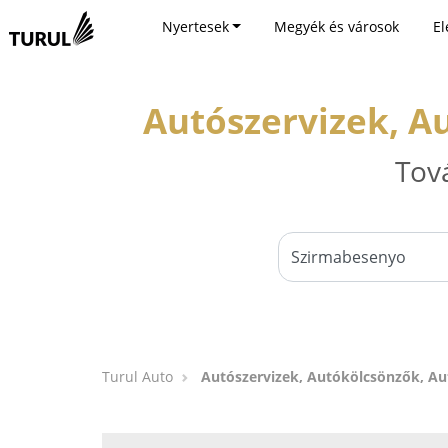
Nyertesek
Megyék és városok
El
Autószervizek, A
Tov
Turul Auto
Autószervizek, Autókölcsönzők, A