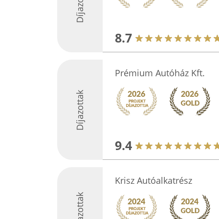
Díjazottak
8.7
Prémium Autóház Kft.
Díjazottak
9.4
Krisz Autóalkatrész
Díjazottak