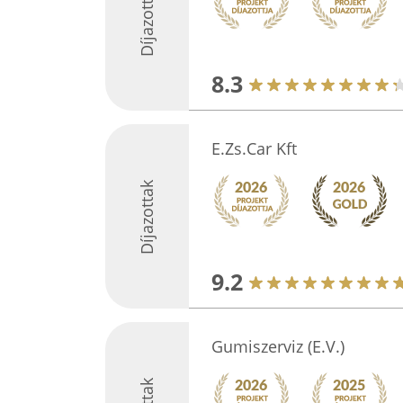
Díjazottak
8.3
E.Zs.Car Kft
Díjazottak
9.2
Gumiszerviz (E.V.)