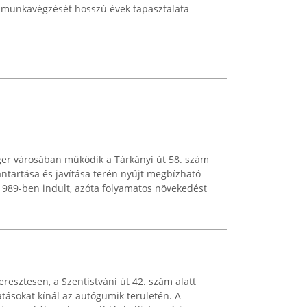
 munkavégzését hosszú évek tapasztalata
ger városában működik a Tárkányi út 58. szám
antartása és javítása terén nyújt megbízható
 1989-ben indult, azóta folyamatos növekedést
esztesen, a Szentistváni út 42. szám alatt
atásokat kínál az autógumik területén. A