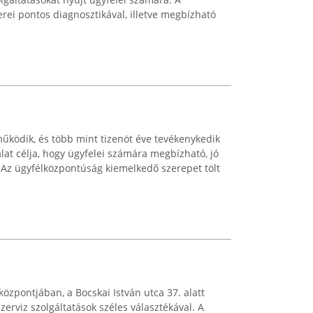
rei pontos diagnosztikával, illetve megbízható
működik, és több mint tizenöt éve tevékenykedik
alat célja, hogy ügyfelei számára megbízható, jó
 Az ügyfélközpontúság kiemelkedő szerepet tölt
özpontjában, a Bocskai István utca 37. alatt
erviz szolgáltatások széles választékával. A