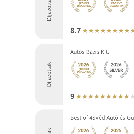
Díjazottak
8.7
Autós Bázis Kft.
Díjazottak
9
Best of 4SVéd Autó és Gu