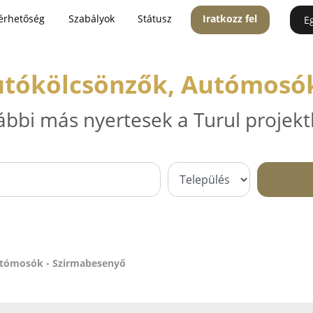
érhetőség
Szabályok
Státusz
Iratkozz fel
E
utókölcsönzők, Autómosó
ábbi más nyertesek a Turul projekt
utómosók - Szirmabesenyő