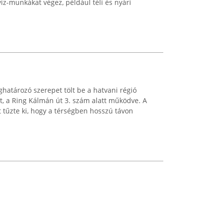
iz-munkákat végez, például téli és nyári
atározó szerepet tölt be a hatvani régió
tt, a Ring Kálmán út 3. szám alatt működve. A
zt tűzte ki, hogy a térségben hosszú távon