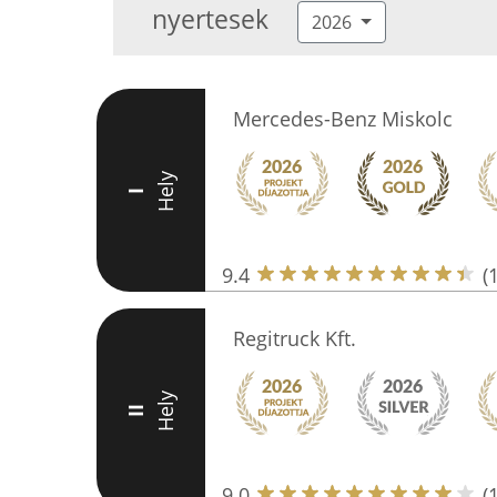
nyertesek
2026
Mercedes-Benz Miskolc
Hely
I
9.4
(
Regitruck Kft.
Hely
II
9.0
(