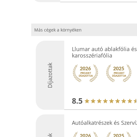
Más cégek a környéken
Llumar autó ablakfólia és
karosszériafólia
Díjazottak
8.5
Autóalkatrészek és Szerv