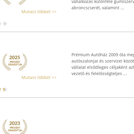
vállalkozás különféle gumiszerv
abroncscserét, valamint ...
Mutass többet >>
Prémium Autóház 2009 óta megh
autószalonjai és szervizei közö
vállalat elsődleges céljaként a
vezető és felelősségteljes ...
Mutass többet >>