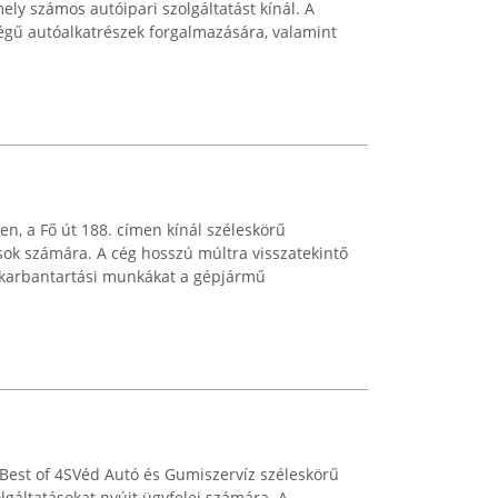
ly számos autóipari szolgáltatást kínál. A
ségű autóalkatrészek forgalmazására, valamint
sen, a Fő út 188. címen kínál széleskörű
sok számára. A cég hosszú múltra visszatekintő
és karbantartási munkákat a gépjármű
ó Best of 4SVéd Autó és Gumiszervíz széleskörű
lgáltatásokat nyújt ügyfelei számára. A