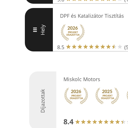
DPF és Katalizátor Tisztítás
Hely
III
8.5
(5
Miskolc Motors
Díjazottak
8.4