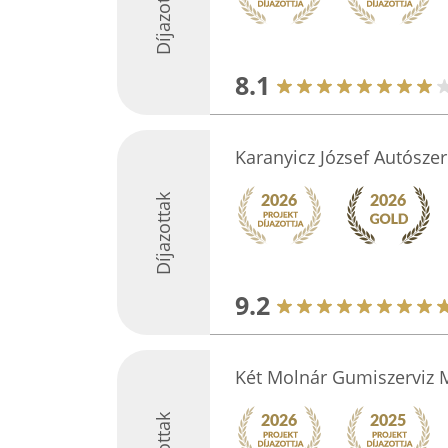
Díjazottak
8.1
Karanyicz József Autószer
Díjazottak
9.2
Két Molnár Gumiszerviz 