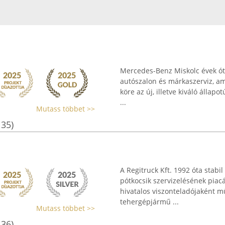
Mercedes-Benz Miskolc évek ót
autószalon és márkaszerviz, am
köre az új, illetve kiváló álla
...
Mutass többet >>
135)
A Regitruck Kft. 1992 óta stabi
pótkocsik szervizelésének piacá
hivatalos viszonteladójaként m
tehergépjármű ...
Mutass többet >>
136)