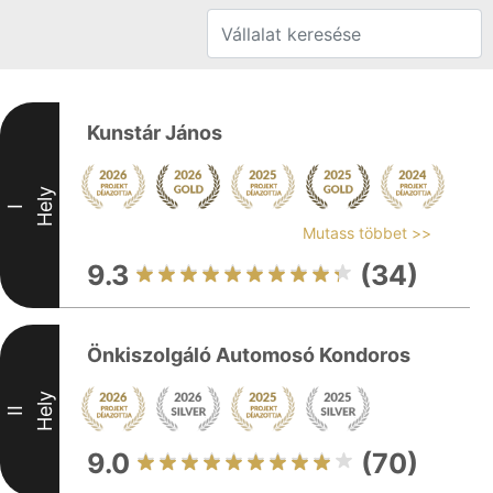
Kunstár János
Hely
I
Mutass többet >>
9.3
(34)
Önkiszolgáló Automosó Kondoros
Hely
II
9.0
(70)