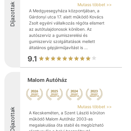
Díjazottak
Mutass többet >>
A Medgyesegyháza központjában, a
Gárdonyi utca 17. alatt működő Kovács
Zsolt egyéni vállalkozás régóta elismert
az autótulajdonosok körében. Az
autószerviz a gumiszerelési és
gumiszerviz szolgáltatások mellett
általános gépjárműjavítást is ...
9.1
Malom Autóház
Mutass többet >>
Díjazottak
A Kecskeméten, a Szent László körúton
működő Malom Autóház 2003-as
megalakulása óta stabil és megbízható