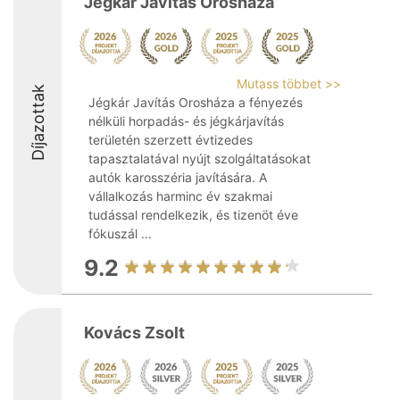
Jégkár Javítás Orosháza
Mutass többet >>
Díjazottak
Jégkár Javítás Orosháza a fényezés
nélküli horpadás- és jégkárjavítás
területén szerzett évtizedes
tapasztalatával nyújt szolgáltatásokat
autók karosszéria javítására. A
vállalkozás harminc év szakmai
tudással rendelkezik, és tizenöt éve
fókuszál ...
9.2
Kovács Zsolt