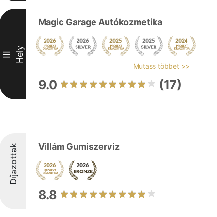
Magic Garage Autókozmetika
Hely
III
Mutass többet >>
9.0
(17)
Villám Gumiszerviz
Díjazottak
8.8