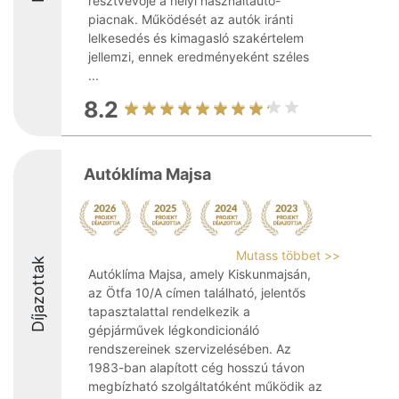
résztvevője a helyi használtautó-
piacnak. Működését az autók iránti
lelkesedés és kimagasló szakértelem
jellemzi, ennek eredményeként széles
...
8.2
Autóklíma Majsa
Mutass többet >>
Díjazottak
Autóklíma Majsa, amely Kiskunmajsán,
az Ötfa 10/A címen található, jelentős
tapasztalattal rendelkezik a
gépjárművek légkondicionáló
rendszereinek szervizelésében. Az
1983-ban alapított cég hosszú távon
megbízható szolgáltatóként működik az