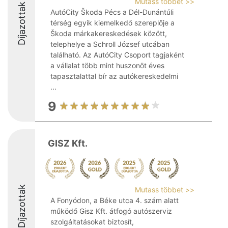
Mutass többet >>
Díjazottak
AutóCity Škoda Pécs a Dél-Dunántúli
térség egyik kiemelkedő szereplője a
Škoda márkakereskedések között,
telephelye a Schroll József utcában
található. Az AutóCity Csoport tagjaként
a vállalat több mint huszonöt éves
tapasztalattal bír az autókereskedelmi
...
9
GISZ Kft.
Díjazottak
Mutass többet >>
A Fonyódon, a Béke utca 4. szám alatt
működő Gisz Kft. átfogó autószerviz
szolgáltatásokat biztosít,