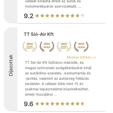
vállalat kínálata lefedi az autók és
motorkerékpárok szervizelését, ...
9.2
TT Sió-Air Kft
Díjazottak
Mutass többet >>
TT Sió-Air Kft Siófokon működik, és
magas színvonalú szolgáltatásokat kínál
az autóklíma-szerelés, -karbantartás és
-javítás, valamint az autóüveg-fóliázás
területén. A vállalat több mint 15 év
szakmai tapasztalattal büszkélkedhet,
amely hozzájárul ...
9.6