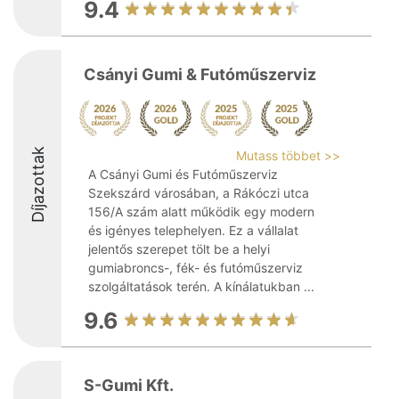
9.4
Csányi Gumi & Futóműszerviz
Díjazottak
Mutass többet >>
A Csányi Gumi és Futóműszerviz
Szekszárd városában, a Rákóczi utca
156/A szám alatt működik egy modern
és igényes telephelyen. Ez a vállalat
jelentős szerepet tölt be a helyi
gumiabroncs-, fék- és futóműszerviz
szolgáltatások terén. A kínálatukban ...
9.6
S-Gumi Kft.