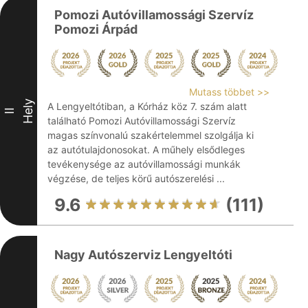
Pomozi Autóvillamossági Szervíz
Pomozi Árpád
Mutass többet >>
Hely
A Lengyeltótiban, a Kórház köz 7. szám alatt
II
található Pomozi Autóvillamossági Szervíz
magas színvonalú szakértelemmel szolgálja ki
az autótulajdonosokat. A műhely elsődleges
tevékenysége az autóvillamossági munkák
végzése, de teljes körű autószerelési ...
9.6
(111)
Nagy Autószerviz Lengyeltóti