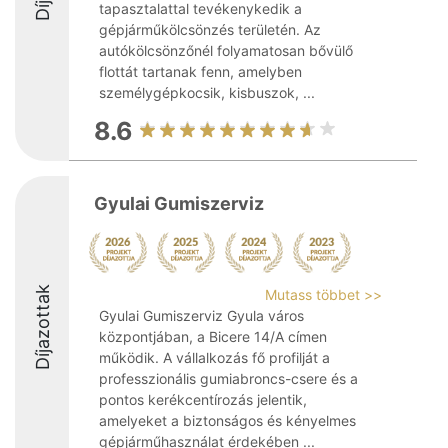
tapasztalattal tevékenykedik a
gépjárműkölcsönzés területén. Az
autókölcsönzőnél folyamatosan bővülő
flottát tartanak fenn, amelyben
személygépkocsik, kisbuszok, ...
8.6
Gyulai Gumiszerviz
Díjazottak
Mutass többet >>
Gyulai Gumiszerviz Gyula város
központjában, a Bicere 14/A címen
működik. A vállalkozás fő profilját a
professzionális gumiabroncs-csere és a
pontos kerékcentírozás jelentik,
amelyeket a biztonságos és kényelmes
gépjárműhasználat érdekében ...