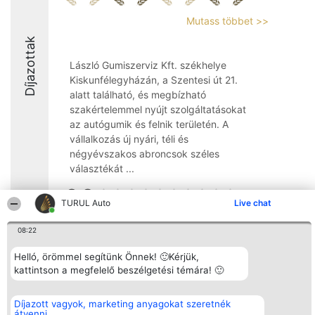
Mutass többet >>
Díjazottak
László Gumiszerviz Kft. székhelye
Kiskunfélegyházán, a Szentesi út 21.
alatt található, és megbízható
szakértelemmel nyújt szolgáltatásokat
az autógumik és felnik területén. A
vállalkozás új nyári, téli és
négyévszakos abroncsok széles
választékát ...
9.2
TURUL Auto
Live chat
08:22
Rangsorszervező
Népszavazás
Elérhetőség
SC Beautiful Company S.R.L.
Nyertesek
Elérhetőség
Helló, örömmel segítünk Önnek! 🙂Kérjük,
Bulevardul Aleea Timișul De
Az összes
kattintson a megfelelő beszélgetési témára! 🙂
Sus Nr. 2, Bl. A30, Sc. A, Et.
díjazottak
4, Ap. 13
listája
Bukarest 53-238
Szabályok
Díjazott vagyok, marketing anyagokat szeretnék
Adószám 36737675
Státusz
átvenni