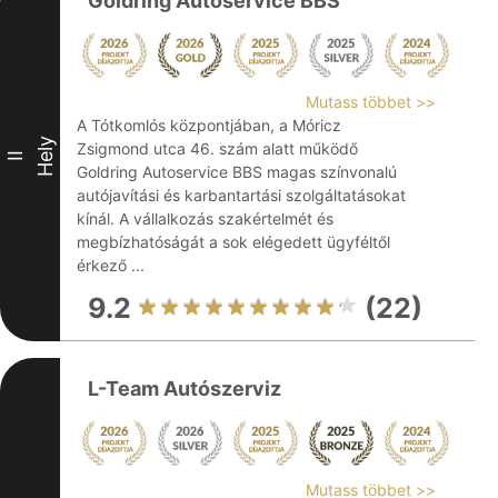
Goldring Autoservice BBS
Mutass többet >>
A Tótkomlós központjában, a Móricz
Hely
Zsigmond utca 46. szám alatt működő
II
Goldring Autoservice BBS magas színvonalú
autójavítási és karbantartási szolgáltatásokat
kínál. A vállalkozás szakértelmét és
megbízhatóságát a sok elégedett ügyféltől
érkező ...
9.2
(22)
L-Team Autószerviz
Mutass többet >>