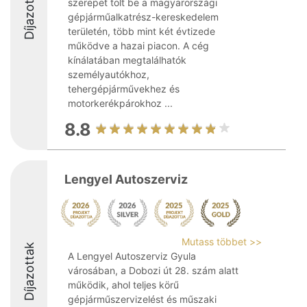
Díjazottak
szerepet tölt be a magyarországi
gépjárműalkatrész-kereskedelem
területén, több mint két évtizede
működve a hazai piacon. A cég
kínálatában megtalálhatók
személyautókhoz,
tehergépjárművekhez és
motorkerékpárokhoz ...
8.8
Lengyel Autoszerviz
Mutass többet >>
Díjazottak
A Lengyel Autoszerviz Gyula
városában, a Dobozi út 28. szám alatt
működik, ahol teljes körű
gépjárműszervizelést és műszaki