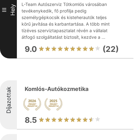
L-Team Autószerviz Tótkomlós városában
Hely
III
tevékenykedik, fő profilja pedig
személygépkocsik és kisteherautók teljes
körű javítása és karbantartása. A több mint
tízéves szerviztapasztalat révén a vállalat
átfogó szolgáltatást biztosít, kezdve a ...
9.0
(22)
Komlós-Autókozmetika
Díjazottak
8.5