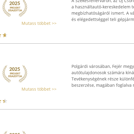
A Székesfehérváron, az Új Csór
a használtautó-kereskedelem t
megbízhatóságáról ismert. A vá
és elégedettséggel teli gépjármű
Mutass többet >>
Polgárdi városában, Fejér meg
autótulajdonosok számára kínál 
Tevékenységének része különfé
beszerzése, magában foglalva m
Mutass többet >>