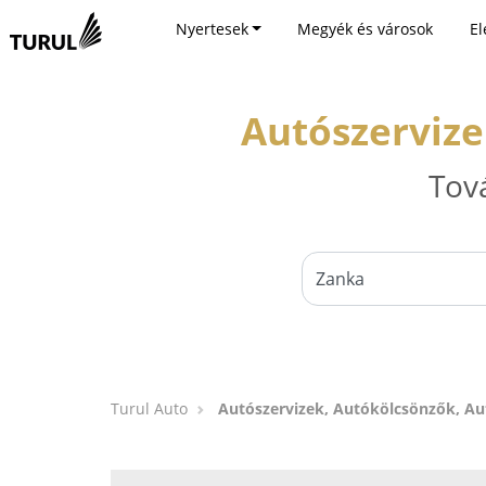
Nyertesek
Megyék és városok
El
Autószervize
Tov
Turul Auto
Autószervizek, Autókölcsönzők, A