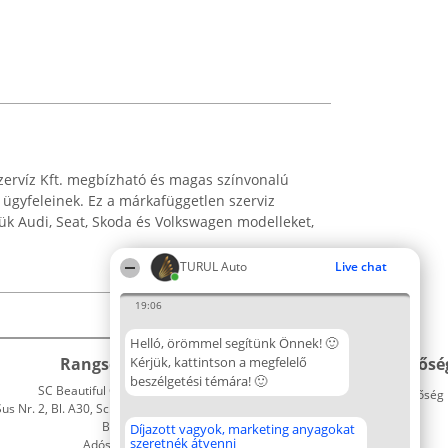
zervíz Kft. megbízható és magas színvonalú
 ügyfeleinek. Ez a márkafüggetlen szerviz
ük Audi, Seat, Skoda és Volkswagen modelleket,
TURUL Auto
Live chat
19:06
Helló, örömmel segítünk Önnek! 🙂
Rangsorszervező
Kérjük, kattintson a megfelelő
Népszavazás
Elérhetősé
beszélgetési témára! 🙂
SC Beautiful Company S.R.L.
Nyertesek
Elérhetőség
 Nr. 2, Bl. A30, Sc. A, Et. 4, Ap. 13
Az összes
Bukarest 53-238
díjazottak
Díjazott vagyok, marketing anyagokat
szeretnék átvenni
Adószám 36737675
listája