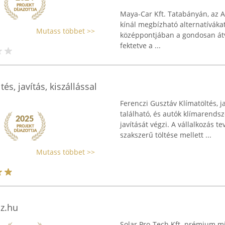
Maya-Car Kft. Tatabányán, az A
kínál megbízható alternatíváka
Mutass többet >>
középpontjában a gondosan átvi
fektetve a ...
és, javítás, kiszállással
Ferenczi Gusztáv Klímatöltés, 
található, és autók klímarends
javítását végzi. A vállalkozás 
szakszerű töltése mellett ...
Mutass többet >>
az.hu
Solar Pro-Tech Kft. prémium mi