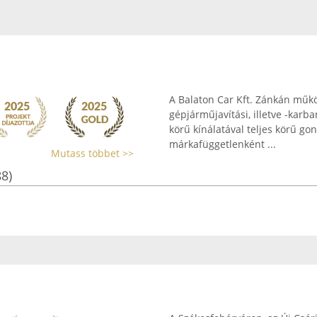
A Balaton Car Kft. Zánkán műkö
gépjárműjavítási, illetve -karba
körű kínálatával teljes körű g
márkafüggetlenként ...
Mutass többet >>
88)