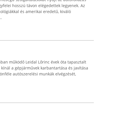
gyfelei hosszú távon elégedettek legyenek. Az
ógiákkal és amerikai eredetű, kiváló
..
ában működő Leidal Lőrinc évek óta tapasztalt
 kínál a gépjárművek karbantartása és javítása
lönféle autószerelési munkák elvégzését,