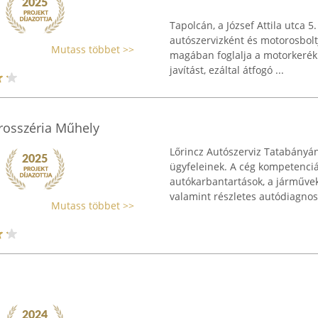
Tapolcán, a József Attila utca 
autószervizként és motorosboltj
Mutass többet >>
magában foglalja a motorkerékp
javítást, ezáltal átfogó ...
arosszéria Műhely
Lőrincz Autószerviz Tatabányán 
ügyfeleinek. A cég kompetenciá
autókarbantartások, a járművek
valamint részletes autódiagnoszt
Mutass többet >>