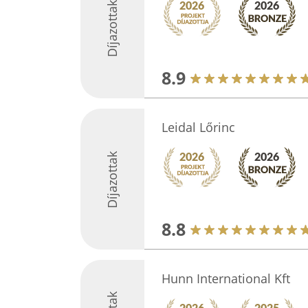
Díjazottak
8.9
Leidal Lőrinc
Díjazottak
8.8
Hunn International Kft