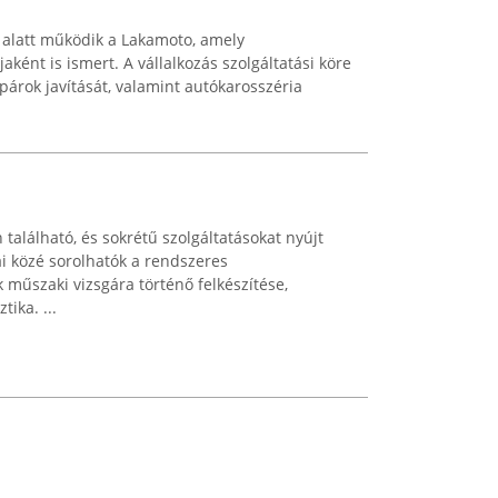
5. alatt működik a Lakamoto, amely
aként is ismert. A vállalkozás szolgáltatási köre
árok javítását, valamint autókarosszéria
található, és sokrétű szolgáltatásokat nyújt
i közé sorolhatók a rendszeres
 műszaki vizsgára történő felkészítése,
ika. ...