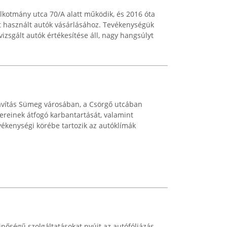
lkotmány utca 70/A alatt működik, és 2016 óta
t használt autók vásárlásához. Tevékenységük
zsgált autók értékesítése áll, nagy hangsúlyt
javítás Sümeg városában, a Csörgő utcában
zereinek átfogó karbantartását, valamint
tevékenységi körébe tartozik az autóklímák
nőségű szolgáltatásokat nyújt az autófóliázás