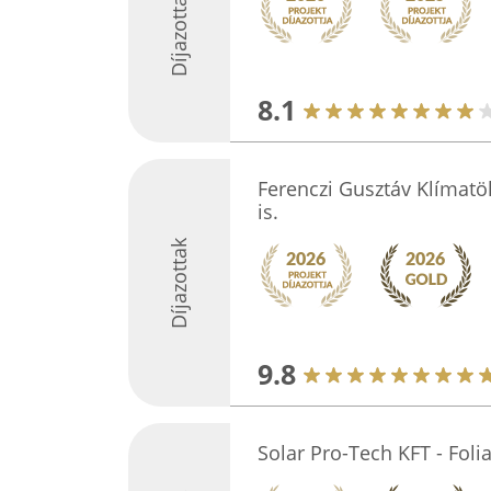
Díjazottak
8.1
Ferenczi Gusztáv Klímatölt
is.
Díjazottak
9.8
Solar Pro-Tech KFT - Foli