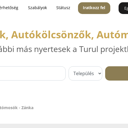
érhetőség
Szabályok
Státusz
Iratkozz fel
E
k, Autókölcsönzők, Autó
ábbi más nyertesek a Turul projekt
utómosók - Zánka