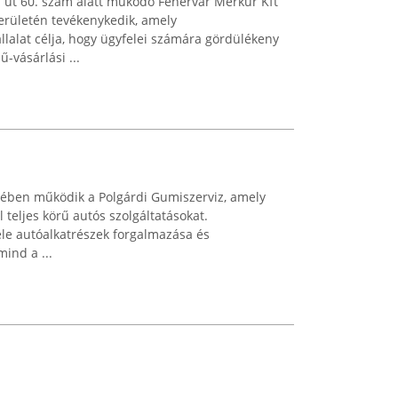
i út 60. szám alatt működő Fehérvár Merkúr Kft
erületén tevékenykedik, amely
llalat célja, hogy ügyfelei számára gördülékeny
-vásárlási ...
yében működik a Polgárdi Gumiszerviz, amely
teljes körű autós szolgáltatásokat.
le autóalkatrészek forgalmazása és
ind a ...