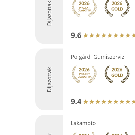
Díjazottak
9.6
Polgárdi Gumiszerviz
Díjazottak
9.4
Lakamoto