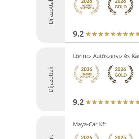
Díjazottak
9.2
Lőrincz Autószerviz és K
Díjazottak
9.2
Maya-Car Kft.