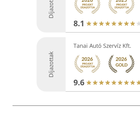
Díjazottak
8.1
Tanai Autó Szervíz Kft.
Díjazottak
9.6