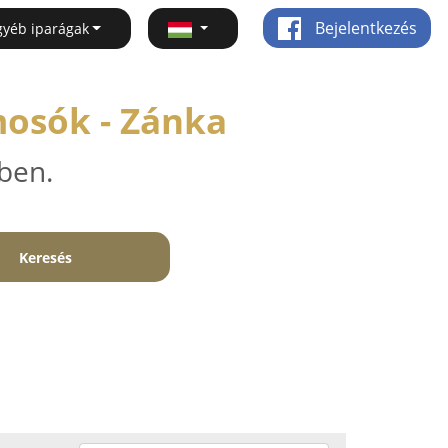
Bejelentkezés
gyéb iparágak
mosók - Zánka
ben.
Keresés