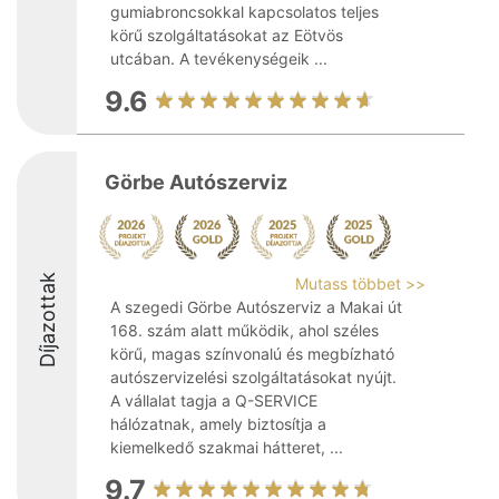
gumiabroncsokkal kapcsolatos teljes
körű szolgáltatásokat az Eötvös
utcában. A tevékenységeik ...
9.6
Görbe Autószerviz
Díjazottak
Mutass többet >>
A szegedi Görbe Autószerviz a Makai út
168. szám alatt működik, ahol széles
körű, magas színvonalú és megbízható
autószervizelési szolgáltatásokat nyújt.
A vállalat tagja a Q-SERVICE
hálózatnak, amely biztosítja a
kiemelkedő szakmai hátteret, ...
9.7