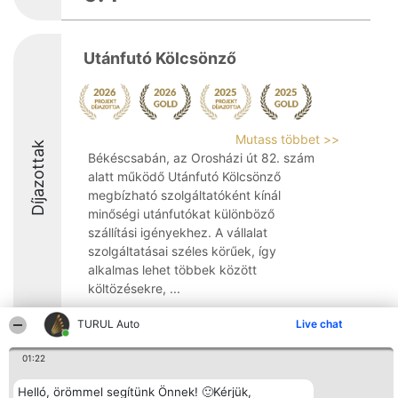
Utánfutó Kölcsönző
Mutass többet >>
Díjazottak
Békéscsabán, az Orosházi út 82. szám
alatt működő Utánfutó Kölcsönző
megbízható szolgáltatóként kínál
minőségi utánfutókat különböző
szállítási igényekhez. A vállalat
szolgáltatásai széles körűek, így
alkalmas lehet többek között
költözésekre, ...
9.4
TURUL Auto
Live chat
01:22
Rangsorszervező
Népszavazás
Elérhetőség
Helló, örömmel segítünk Önnek! 🙂Kérjük,
SC Beautiful Company S.R.L.
Nyertesek
Elérhetőség