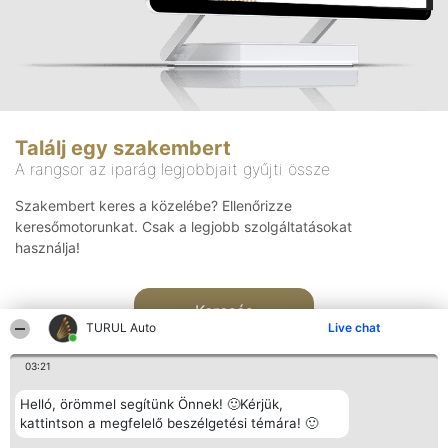
Találj egy szakembert
A rangsor az iparág legjobbjait gyűjti össze
Szakembert keres a közelébe? Ellenőrizze
keresőmotorunkat. Csak a legjobb szolgáltatásokat
használja!
Keresés
TURUL Auto
Live chat
03:21
Helló, örömmel segítünk Önnek! 🙂Kérjük,
kattintson a megfelelő beszélgetési témára! 🙂