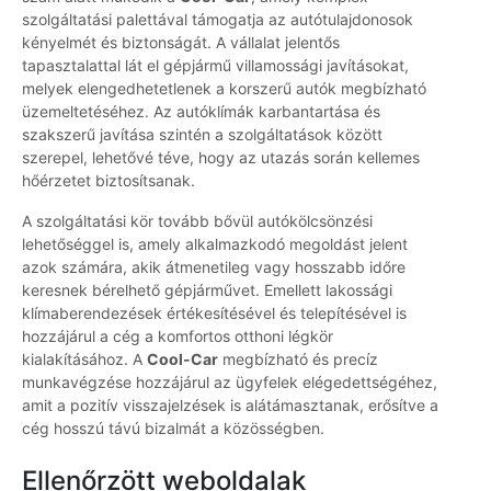
szolgáltatási palettával támogatja az autótulajdonosok
kényelmét és biztonságát. A vállalat jelentős
tapasztalattal lát el gépjármű villamossági javításokat,
melyek elengedhetetlenek a korszerű autók megbízható
üzemeltetéséhez. Az autóklímák karbantartása és
szakszerű javítása szintén a szolgáltatások között
szerepel, lehetővé téve, hogy az utazás során kellemes
hőérzetet biztosítsanak.
A szolgáltatási kör tovább bővül autókölcsönzési
lehetőséggel is, amely alkalmazkodó megoldást jelent
azok számára, akik átmenetileg vagy hosszabb időre
keresnek bérelhető gépjárművet. Emellett lakossági
klímaberendezések értékesítésével és telepítésével is
hozzájárul a cég a komfortos otthoni légkör
kialakításához. A
Cool-Car
megbízható és precíz
munkavégzése hozzájárul az ügyfelek elégedettségéhez,
amit a pozitív visszajelzések is alátámasztanak, erősítve a
cég hosszú távú bizalmát a közösségben.
Ellenőrzött weboldalak