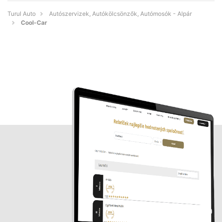
Turul Auto
Autószervizek, Autókölcsönzők, Autómosók - Alpár
Cool-Car