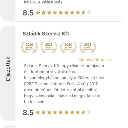
kínálja. A vállalkozás ...
8.5
Szládik Szerviz Kft.
Díjazottak
Mutass többet >>
Szládik Szerviz Kft. egy elismert autójavító
és -karbantartó vállalkozás
Kiskunfélegyházán, amely a Külterület hrsz
026/17 szám alatt működik. A cég 2019
decemberében jött létre abból a célból,
hogy színvonalas műszaki megoldásokat
biztosítson ...
8.5