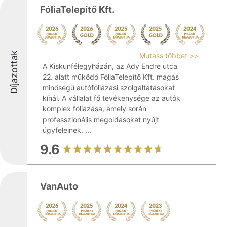
FóliaTelepítő Kft.
Díjazottak
Mutass többet >>
A Kiskunfélegyházán, az Ady Endre utca
22. alatt működő FóliaTelepítő Kft. magas
minőségű autófóliázási szolgáltatásokat
kínál. A vállalat fő tevékenysége az autók
komplex fóliázása, amely során
professzionális megoldásokat nyújt
ügyfeleinek. ...
9.6
VanAuto