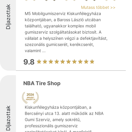
Díjazottak
Mutass többet >>
M5 Mobilgumiszerviz Kiskunfélegyháza
központjában, a Baross László utcában
található, ugyanakkor komplex mobil
gumiszerviz szolgáltatásokat biztosít. A
vállalat a helyszínen végzi a defektjavítást,
szezonális gumicserét, kerékcserét,
valamint ...
9.8
NBA Tire Shop
Kiskunfélegyháza központjában, a
Díjazottak
Bercsényi utca 13. alatt működik az NBA
Gumi Szerviz, amely sokrétű,
professzionális gumiszerviz
szolgáltatásokat kínál. A megfelelő