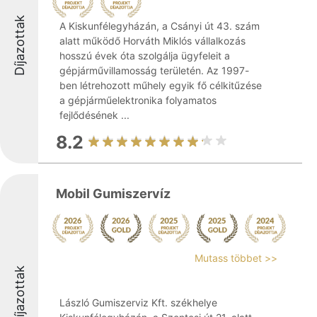
Díjazottak
A Kiskunfélegyházán, a Csányi út 43. szám
alatt működő Horváth Miklós vállalkozás
hosszú évek óta szolgálja ügyfeleit a
gépjárművillamosság területén. Az 1997-
ben létrehozott műhely egyik fő célkitűzése
a gépjárműelektronika folyamatos
fejlődésének ...
8.2
Mobil Gumiszervíz
Mutass többet >>
Díjazottak
László Gumiszerviz Kft. székhelye