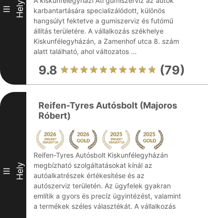
A kiskunfélegyházi Ati gumiszervíz az autók
Hely
III
karbantartására specializálódott, különös
hangsúlyt fektetve a gumiszerviz és futómű
állítás területére. A vállalkozás székhelye
Kiskunfélegyházán, a Zamenhof utca 8. szám
alatt található, ahol változatos ...
9.8
(79)
Reifen-Tyres Autósbolt (Majoros
Róbert)
Reifen-Tyres Autósbolt Kiskunfélegyházán
megbízható szolgáltatásokat kínál az
Hely
III
autóalkatrészek értékesítése és az
autószerviz területén. Az ügyfelek gyakran
említik a gyors és precíz ügyintézést, valamint
a termékek széles választékát. A vállalkozás
...