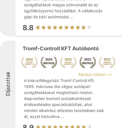
szolgáltatások magas színvonalát és az
ügyfélközpontú hozzáállást. A vállalkozás
gépi és kézi autómosási ...
8.8
Tromf-Controll KFT Autóbontó
Díjazottak
Mutass többet >>
A kiskunfélegyházi Tromf-Controll Kft.
1999. márciusa óta végez autóipari
szolgáltatásokat megbízható módon.
Alapvetően bontott autóalkatrészek
értékesítésére specializálódtak, ahol
minden alkatrész előzetes tesztelésen esik
át, ezzel biztosítva ...
8.9