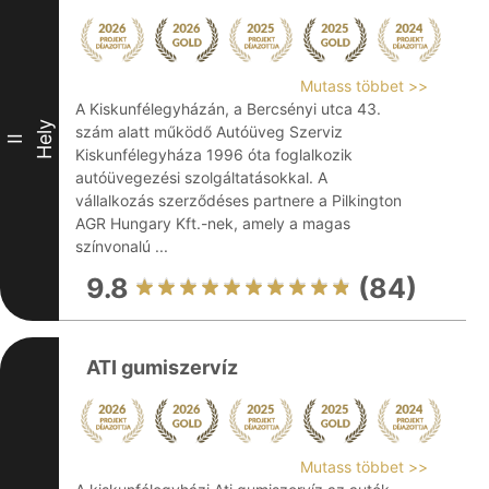
Mutass többet >>
A Kiskunfélegyházán, a Bercsényi utca 43.
Hely
szám alatt működő Autóüveg Szerviz
II
Kiskunfélegyháza 1996 óta foglalkozik
autóüvegezési szolgáltatásokkal. A
vállalkozás szerződéses partnere a Pilkington
AGR Hungary Kft.-nek, amely a magas
színvonalú ...
9.8
(84)
ATI gumiszervíz
Mutass többet >>