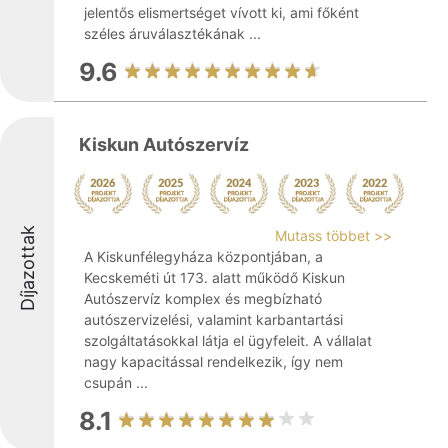
jelentős elismertséget vívott ki, ami főként
széles áruválasztékának ...
9.6
Kiskun Autószervíz
Díjazottak
Mutass többet >>
A Kiskunfélegyháza központjában, a
Kecskeméti út 173. alatt működő Kiskun
Autószervíz komplex és megbízható
autószervizelési, valamint karbantartási
szolgáltatásokkal látja el ügyfeleit. A vállalat
nagy kapacitással rendelkezik, így nem
csupán ...
8.1