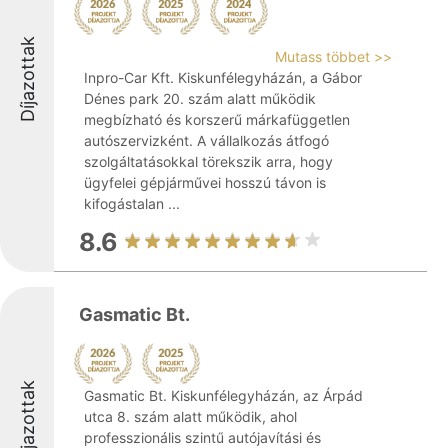
Díjazottak
Mutass többet >>
Inpro-Car Kft. Kiskunfélegyházán, a Gábor
Dénes park 20. szám alatt működik
megbízható és korszerű márkafüggetlen
autószervizként. A vállalkozás átfogó
szolgáltatásokkal törekszik arra, hogy
ügyfelei gépjárművei hosszú távon is
kifogástalan ...
8.6
Gasmatic Bt.
Díjazottak
Gasmatic Bt. Kiskunfélegyházán, az Árpád
utca 8. szám alatt működik, ahol
professzionális szintű autójavítási és