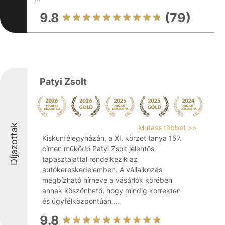
9.8
(79)
Patyi Zsolt
Díjazottak
Mutass többet >>
Kiskunfélegyházán, a XI. körzet tanya 157.
címen működő Patyi Zsolt jelentős
tapasztalattal rendelkezik az
autókereskedelemben. A vállalkozás
megbízható hírneve a vásárlók körében
annak köszönhető, hogy mindig korrekten
és ügyfélközpontúan ...
9.8