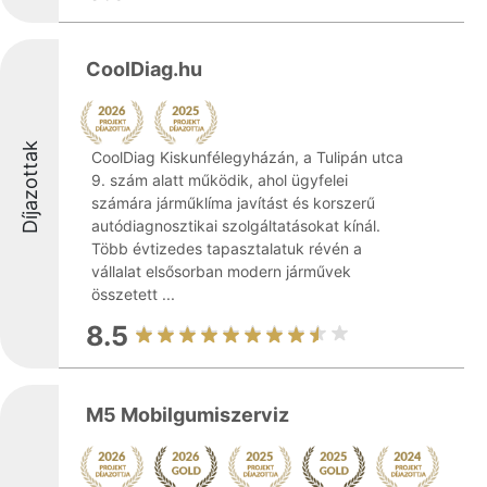
CoolDiag.hu
Díjazottak
CoolDiag Kiskunfélegyházán, a Tulipán utca
9. szám alatt működik, ahol ügyfelei
számára járműklíma javítást és korszerű
autódiagnosztikai szolgáltatásokat kínál.
Több évtizedes tapasztalatuk révén a
vállalat elsősorban modern járművek
összetett ...
8.5
M5 Mobilgumiszerviz