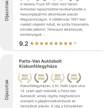
Díjazottak
A Variens-Truck Kft több mint három
évtizedes tapasztalattal tevékenykedik a
haszongépjármű-alkatrészek piacán
Magyarországon. A vállalkozás 1991-ben
családi cégként indult, és azóta folyamatos
bővülés jellemzi. Teherautó alkatrészek,
kenőanyagok ...
9.2
Parts-Van Autósbolt
Kiskunfélegyháza
Díjazottak
Kiskunfélegyházán, a Dr. Holló Lajos utca
14. szám alatt működik a Parts-Van
Autósbolt, amely régóta meghatározó
szereplő a gépjárműalkatrészek és
tartozékok piacán. A cég a környékben