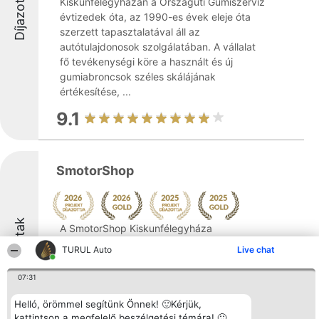
Díjazottak
Kiskunfélegyházán a Országúti Gumiszervíz
évtizedek óta, az 1990-es évek eleje óta
szerzett tapasztalatával áll az
autótulajdonosok szolgálatában. A vállalat
fő tevékenységi köre a használt és új
gumiabroncsok széles skálájának
értékesítése, ...
9.1
SmotorShop
Díjazottak
A SmotorShop Kiskunfélegyháza
központjában, a Halasi út 2. szám alatt
TURUL Auto
Live chat
működik, főként motoros ügyfelek számára
kínálva átfogó autóipari szolgáltatásokat. A
07:31
vállalat fő törekvése, hogy minden ügyfél
részére optimális megoldásokat biztosítson,
Helló, örömmel segítünk Önnek! 🙂Kérjük,
kattintson a megfelelő beszélgetési témára! 🙂
...