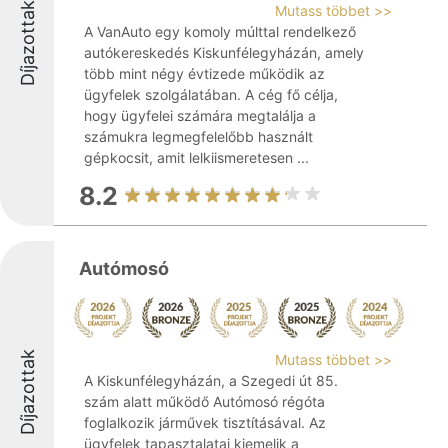
Díjazottak
Mutass többet >>
A VanAuto egy komoly múlttal rendelkező
autókereskedés Kiskunfélegyházán, amely
több mint négy évtizede működik az
ügyfelek szolgálatában. A cég fő célja,
hogy ügyfelei számára megtalálja a
számukra legmegfelelőbb használt
gépkocsit, amit lelkiismeretesen ...
8.2
Autómosó
Díjazottak
Mutass többet >>
A Kiskunfélegyházán, a Szegedi út 85.
szám alatt működő Autómosó régóta
foglalkozik járművek tisztításával. Az
ügyfelek tapasztalatai kiemelik a