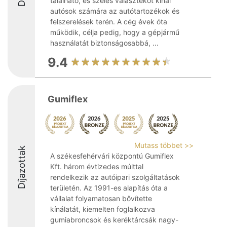
található, és széles választékot kínál
autósok számára az autótartozékok és
felszerelések terén. A cég évek óta
működik, célja pedig, hogy a gépjármű
használatát biztonságosabbá, ...
9.4
Gumiflex
Mutass többet >>
Díjazottak
A székesfehérvári központú Gumiflex
Kft. három évtizedes múlttal
rendelkezik az autóipari szolgáltatások
területén. Az 1991-es alapítás óta a
vállalat folyamatosan bővítette
kínálatát, kiemelten foglalkozva
gumiabroncsok és keréktárcsák nagy-