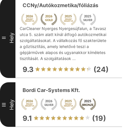
CCNy/Autókozmetika/fóliázás
CarCleaner Nyerges Nyergesújfalun, a Tavasz
utca 5. szám alatt kínál átfogó autókozmetikai
Hely
II
szolgáltatásokat. A vállalkozás fő szakterülete
a gőztisztítás, amely lehetővé teszi a
gépjárművek alapos és ugyanakkor kíméletes
tisztítását. A szolgáltatások ...
9.3
(24)
Bordi Car-Systems Kft.
Hely
III
9.1
(19)