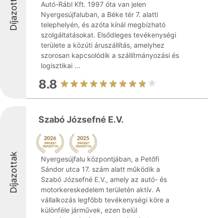
Díjazottak
Autó-Rábl Kft. 1997 óta van jelen
Nyergesújfaluban, a Béke tér 7. alatti
telephelyén, és azóta kínál megbízható
szolgáltatásokat. Elsődleges tevékenységi
területe a közúti áruszállítás, amelyhez
szorosan kapcsolódik a szállítmányozási és
logisztikai ...
8.8
Szabó Józsefné E.V.
Díjazottak
Nyergesújfalu központjában, a Petőfi
Sándor utca 17. szám alatt működik a
Szabó Józsefné E.V., amely az autó- és
motorkereskedelem területén aktív. A
vállalkozás legfőbb tevékenységi köre a
különféle járművek, ezen belül