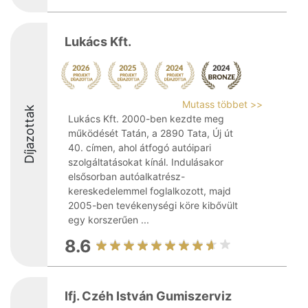
Lukács Kft.
Mutass többet >>
Díjazottak
Lukács Kft. 2000-ben kezdte meg
működését Tatán, a 2890 Tata, Új út
40. címen, ahol átfogó autóipari
szolgáltatásokat kínál. Indulásakor
elsősorban autóalkatrész-
kereskedelemmel foglalkozott, majd
2005-ben tevékenységi köre kibővült
egy korszerűen ...
8.6
Ifj. Czéh István Gumiszerviz