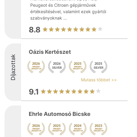
Peugeot és Citroen gépjárművek
értékesítésével, valamint ezek gyártói
szabványoknak ...
8.8
Oázis Kertészet
Díjazottak
Mutass többet >>
9.1
Ehrle Automosó Bicske