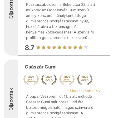
Díjazottak
Pusztaszabolcson, a Béke utca 22. alatt
működik az Odor István Gumiszervíz,
amely korszerű műhelyként átfogó
gumiabroncs-szolgáltatásokat nyújt,
hozzájárulva a biztonságos és
kényelmes közlekedéshez. A szerviz fő
profilja a gumiabroncsok szakszerű ...
8.7
Császár Gumi
Díjazottak
Mutass többet >>
A pápai Veszprémi út 11. alatt működő
Császár Gumi már hosszú idő óta
biztosít megbízható, magas színvonalú
gumiabroncs-szolgáltatásokat. A