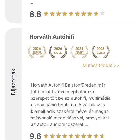
...
8.8
Horváth Autóhifi
Mutass többet >>
Díjazottak
Horváth Autóhifi Balatonfüreden már
több mint tíz éve meghatározó
szerepet tölt be az autóhifi, multimédia
és navigáció területén. A vállalkozás
kiemelkedik szakértelmével és magas
színvonalú megoldásaival, amelyekkel
az autók audiorendszerét ...
9.6