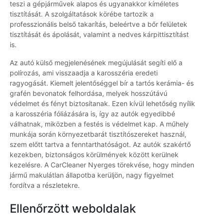
teszi a gépjárművek alapos és ugyanakkor kíméletes
tisztítását. A szolgáltatások körébe tartozik a
professzionális belső takarítás, beleértve a bőr felületek
tisztítását és ápolását, valamint a nedves kárpittisztítást
is.
Az autó külső megjelenésének megújulását segíti elő a
polírozás, ami visszaadja a karosszéria eredeti
ragyogását. Kiemelt jelentőséggel bír a tartós kerámia- és
grafén bevonatok felhordása, melyek hosszútávú
védelmet és fényt biztosítanak. Ezen kívül lehetőség nyílik
a karosszéria fóliázására is, így az autók egyedibbé
válhatnak, miközben a festés is védelmet kap. A műhely
munkája során környezetbarát tisztítószereket használ,
szem előtt tartva a fenntarthatóságot. Az autók szakértő
kezekben, biztonságos körülmények között kerülnek
kezelésre. A CarCleaner Nyerges törekvése, hogy minden
jármű makulátlan állapotba kerüljön, nagy figyelmet
fordítva a részletekre.
Ellenőrzött weboldalak