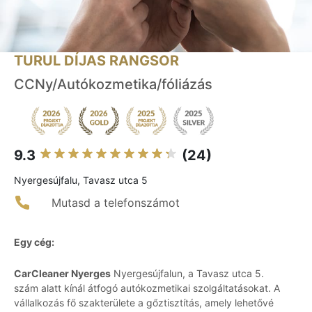
TURUL DÍJAS RANGSOR
CCNy/Autókozmetika/fóliázás
9.3
(24)
Nyergesújfalu, Tavasz utca 5
Mutasd a telefonszámot
Egy cég:
CarCleaner Nyerges
Nyergesújfalun, a Tavasz utca 5.
szám alatt kínál átfogó autókozmetikai szolgáltatásokat. A
vállalkozás fő szakterülete a gőztisztítás, amely lehetővé