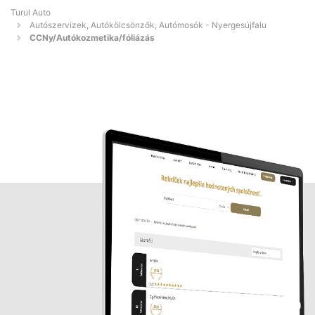
Turul Auto
Autószervizek, Autókölcsönzők, Autómosók - Nyergesújfalu
CCNy/Autókozmetika/fóliázás