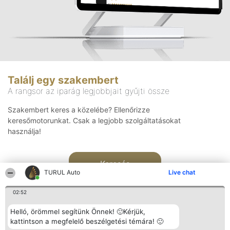
Találj egy szakembert
A rangsor az iparág legjobbjait gyűjti össze
Szakembert keres a közelébe? Ellenőrizze
keresőmotorunkat. Csak a legjobb szolgáltatásokat
használja!
Keresés
TURUL Auto
Live chat
02:52
Helló, örömmel segítünk Önnek! 🙂Kérjük,
kattintson a megfelelő beszélgetési témára! 🙂