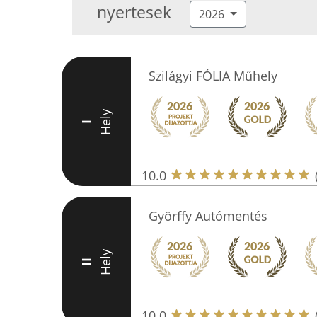
nyertesek
2026
Szilágyi FÓLIA Műhely
Hely
I
10.0
Györffy Autómentés
Hely
II
10.0