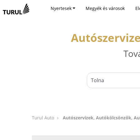
Nyertesek
Megyék és városok
El
Autószerviz
Tov
Turul Auto
Autószervizek, Autókölcsönzők, A