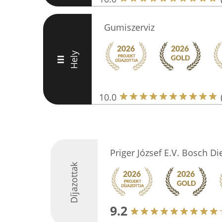
Gumiszerviz
Hely
III
10.0
Priger József E.V. Bosch Di
Díjazottak
9.2