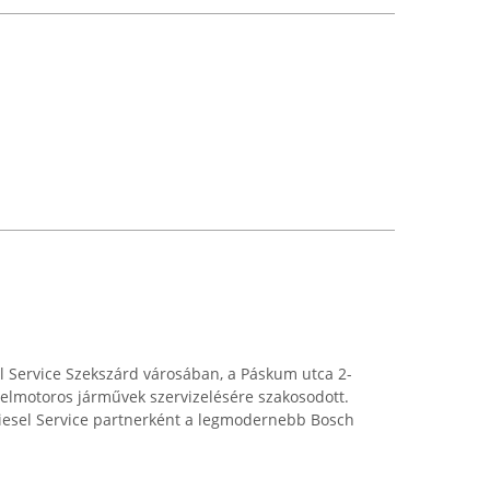
el Service Szekszárd városában, a Páskum utca 2-
ízelmotoros járművek szervizelésére szakosodott.
Diesel Service partnerként a legmodernebb Bosch