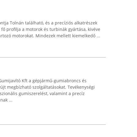
tja Tolnán található, és a precíziós alkatrészek
 fő profilja a motorok és turbinák gyártása, kivéve
artozó motorokat. Mindezek mellett kiemelkedő ...
umijavító Kft a gépjármű-gumiabroncs és
újt megbízható szolgáltatásokat. Tevékenységi
szionális gumiszerelést, valamint a precíz
nak ...