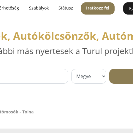
érhetőség
Szabályok
Státusz
Iratkozz fel
E
ek, Autókölcsönzők, Autóm
ábbi más nyertesek a Turul projekt
utómosók - Tolna