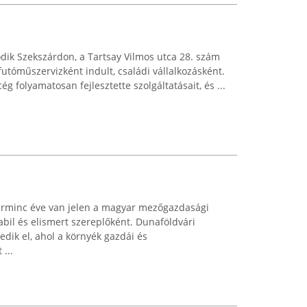
ödik Szekszárdon, a Tartsay Vilmos utca 28. szám
futóműszervizként indult, családi vállalkozásként.
g folyamatosan fejlesztette szolgáltatásait, és ...
arminc éve van jelen a magyar mezőgazdasági
abil és elismert szereplőként. Dunaföldvári
edik el, ahol a környék gazdái és
...