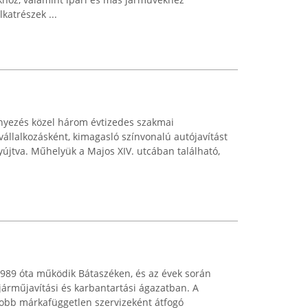
katrészek ...
ényezés közel három évtizedes szakmai
vállalkozásként, kimagasló színvonalú autójavítást
yújtva. Műhelyük a Majos XIV. utcában található,
1989 óta működik Bátaszéken, és az évek során
pjárműjavítási és karbantartási ágazatban. A
obb márkafüggetlen szervizeként átfogó