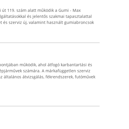
i út 119. szám alatt működik a Gumi - Max
gáltatásokkal és jelentős szakmai tapasztalattal
et és szerviz új, valamint használt gumiabroncsok
pontjában működik, ahol átfogó karbantartási és
l gépjárművek számára. A márkafüggetlen szerviz
az általános átvizsgálás, fékrendszerek, futóművek