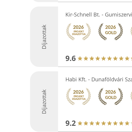
Kir-Schnell Bt. - Gumiszerv
Díjazottak
9.6
Habi Kft. - Dunaföldvári Sz
Díjazottak
9.2