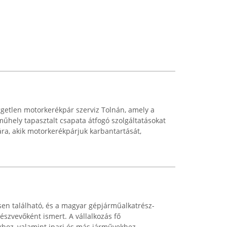
getlen motorkerékpár szerviz Tolnán, amely a
műhely tapasztalt csapata átfogó szolgáltatásokat
ra, akik motorkerékpárjuk karbantartását,
en található, és a magyar gépjárműalkatrész-
észvevőként ismert. A vállalkozás fő
khoz, valamint ipari és más járművekhez