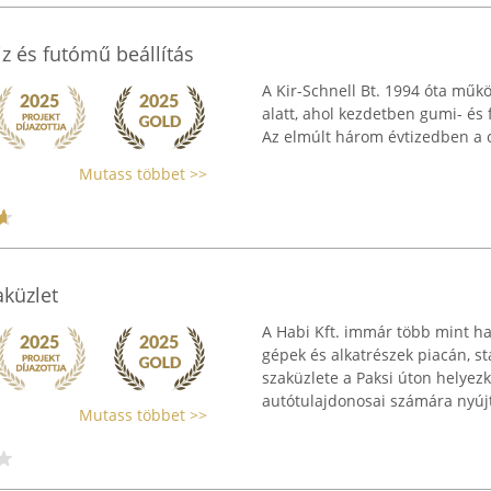
iz és futómű beállítás
A Kir-Schnell Bt. 1994 óta műk
alatt, ahol kezdetben gumi- és 
Az elmúlt három évtizedben a cé
Mutass többet >>
aküzlet
A Habi Kft. immár több mint h
gépek és alkatrészek piacán, st
szaküzlete a Paksi úton helyezk
autótulajdonosai számára nyújt 
Mutass többet >>