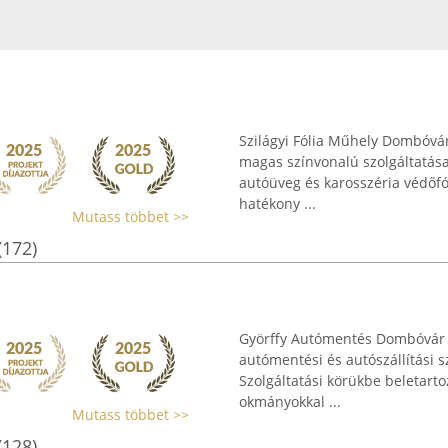
Szilágyi Fólia Műhely Dombóvár
magas színvonalú szolgáltatásai
autóüveg és karosszéria védőfól
hatékony ...
Mutass többet >>
(172)
Györffy Autómentés Dombóvár 
autómentési és autószállítási s
Szolgáltatási körükbe beletarto
okmányokkal ...
Mutass többet >>
(128)