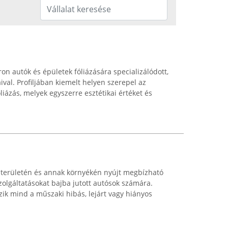
on autók és épületek fóliázására specializálódott,
val. Profiljában kiemelt helyen szerepel az
iázás, melyek egyszerre esztétikai értéket és
területén és annak környékén nyújt megbízható
zolgáltatásokat bajba jutott autósok számára.
zik mind a műszaki hibás, lejárt vagy hiányos