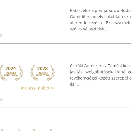
Bátaszék központjában, a Buda
Gumidiler, amely sokoldalú szol
áll rendelkezésre. Ez a szaküzl
széles választékát ...
Cziráki Autószerviz Tamási köz
javítási szolgáltatásokat kíná
tevékenységei között szerepel 
és ...
Mutass többet >>