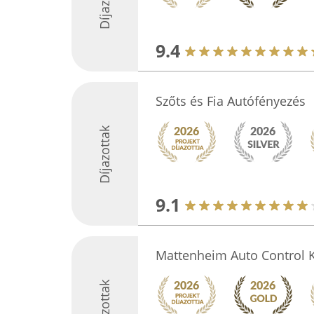
9.4
Szőts és Fia Autófényezés
Díjazottak
9.1
Mattenheim Auto Control K
Díjazottak