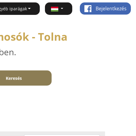
Bejelentkezés
gyéb iparágak
osók - Tolna
ben.
Keresés