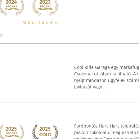
Mutass többet >>
Cool Ride Garage egy márkafüg
Csokonai utcában található. A 
nyújt mindazon ügyfelek számá
javítását vagy ...
Fordbontós Harc Harc település
piacon sokoldalú, megbízható r
tevékenysége Ford típusú autó