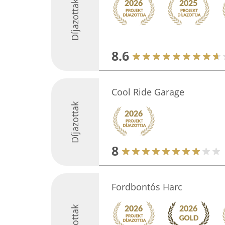
Díjazottak
8.6
Cool Ride Garage
Díjazottak
8
Fordbontós Harc
Díjazottak