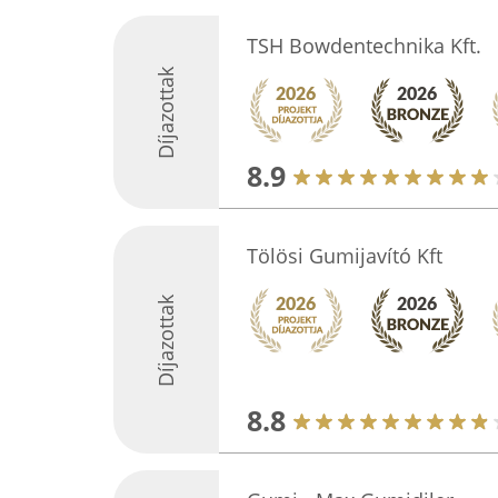
TSH Bowdentechnika Kft.
Díjazottak
8.9
Tölösi Gumijavító Kft
Díjazottak
8.8