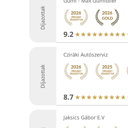
Gumi - Max Gumidiler
Díjazottak
9.2
Cziráki Autószerviz
Díjazottak
8.7
Jaksics Gábor E.V