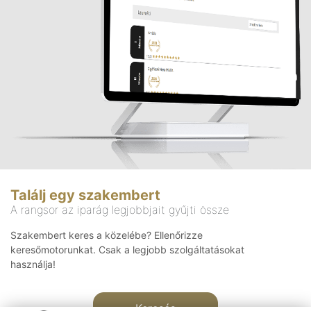
Találj egy szakembert
A rangsor az iparág legjobbjait gyűjti össze
Szakembert keres a közelébe? Ellenőrizze
keresőmotorunkat. Csak a legjobb szolgáltatásokat
használja!
Keresés