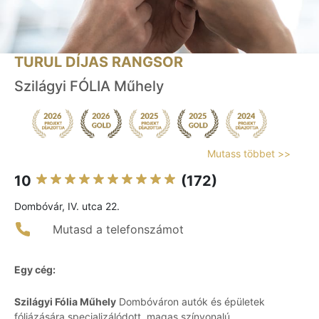
TURUL DÍJAS RANGSOR
Szilágyi FÓLIA Műhely
Mutass többet >>
10
(172)
Dombóvár, IV. utca 22.
Mutasd a telefonszámot
Egy cég:
Szilágyi Fólia Műhely
Dombóváron autók és épületek
fóliázására specializálódott, magas színvonalú