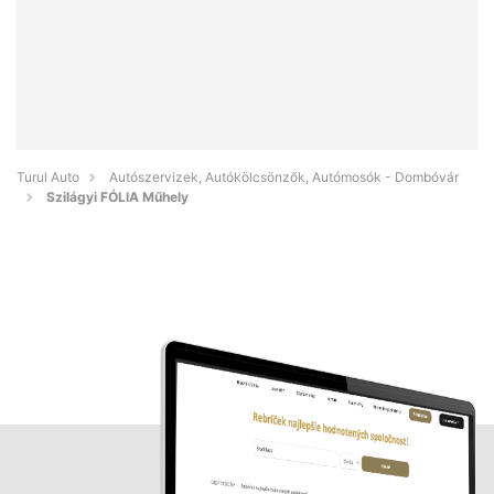
Turul Auto
Autószervizek, Autókölcsönzők, Autómosók - Dombóvár
Szilágyi FÓLIA Műhely