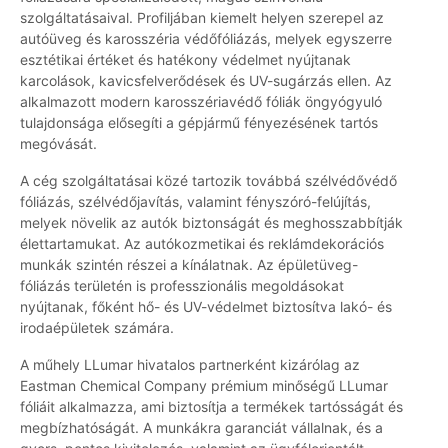
szolgáltatásaival. Profiljában kiemelt helyen szerepel az
autóüveg és karosszéria védőfóliázás, melyek egyszerre
esztétikai értéket és hatékony védelmet nyújtanak
karcolások, kavicsfelverődések és UV-sugárzás ellen. Az
alkalmazott modern karosszériavédő fóliák öngyógyuló
tulajdonsága elősegíti a gépjármű fényezésének tartós
megóvását.
A cég szolgáltatásai közé tartozik továbbá szélvédővédő
fóliázás, szélvédőjavítás, valamint fényszóró-felújítás,
melyek növelik az autók biztonságát és meghosszabbítják
élettartamukat. Az autókozmetikai és reklámdekorációs
munkák szintén részei a kínálatnak. Az épületüveg-
fóliázás területén is professzionális megoldásokat
nyújtanak, főként hő- és UV-védelmet biztosítva lakó- és
irodaépületek számára.
A műhely LLumar hivatalos partnerként kizárólag az
Eastman Chemical Company prémium minőségű LLumar
fóliáit alkalmazza, ami biztosítja a termékek tartósságát és
megbízhatóságát. A munkákra garanciát vállalnak, és a