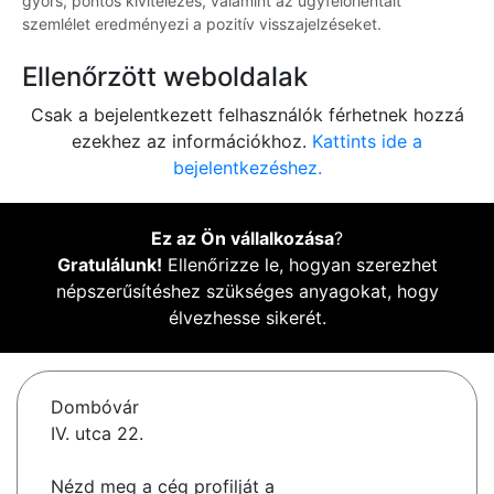
gyors, pontos kivitelezés, valamint az ügyfélorientált
szemlélet eredményezi a pozitív visszajelzéseket.
Ellenőrzött weboldalak
Csak a bejelentkezett felhasználók férhetnek hozzá
ezekhez az információkhoz.
Kattints ide a
bejelentkezéshez.
Ez az Ön vállalkozása
?
Gratulálunk!
Ellenőrizze le, hogyan szerezhet
népszerűsítéshez szükséges anyagokat, hogy
élvezhesse sikerét.
Dombóvár
IV. utca 22.
Nézd meg a cég profilját a