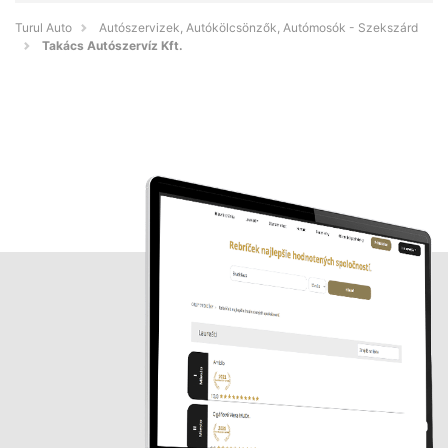
Turul Auto
Autószervizek, Autókölcsönzők, Autómosók - Szekszárd
Takács Autószervíz Kft.