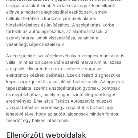
szolgáltatásokat kínál. A vállalkozás egyik kiemelkedő
előnye a modern diagnosztikai eszközpark, amely
nélkülözhetetlen a korszerű járművek alapos
hibafeltárásához és javításához. A szolgáltatási körbe
tartozik az autódiagnosztika, az alapbeállítások, a
szervizintervallumok visszaállítása, valamint a
vezérlőegységek kezelése is.
A cég speciális szakértelmével olyan komplex munkákat is
vállal, mint az olajcsere utáni szervizintervallum nullázása,
a digitális klímarendszerek ellenőrzése vagy az
elektromos kézifék beállítása. Ezek a fejlett diagnosztikai
képességek jelentős piaci előnyt biztosítanak. Az ügyfelek
tapasztalatai szerint a szolgáltatások gyorsak, pontosak
és megbízhatóak, amely magas szintű elégedettséget
eredményez. Emellett a Takács Autószervíz műszaki
vizsgáztatást és eredetiségvizsgálatot is biztosít, így
lehetővé téve, hogy az autótulajdonosok minden fontos
teendőt egy helyen intézzenek.
Ellenőrzött weboldalak