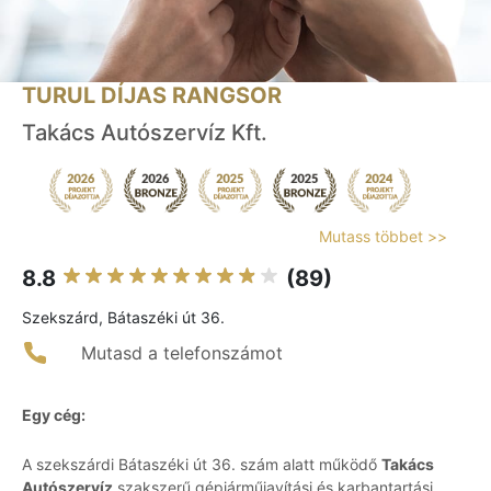
TURUL DÍJAS RANGSOR
Takács Autószervíz Kft.
Mutass többet >>
8.8
(89)
Szekszárd, Bátaszéki út 36.
Mutasd a telefonszámot
Egy cég:
A szekszárdi Bátaszéki út 36. szám alatt működő
Takács
Autószervíz
szakszerű gépjárműjavítási és karbantartási