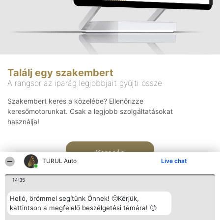
Találj egy szakembert
A rangsor az iparág legjobbjait gyűjti össze
Szakembert keres a közelébe? Ellenőrizze
keresőmotorunkat. Csak a legjobb szolgáltatásokat
használja!
Keresés
TURUL Auto
Live chat
14:35
Helló, örömmel segítünk Önnek! 🙂Kérjük,
kattintson a megfelelő beszélgetési témára! 🙂