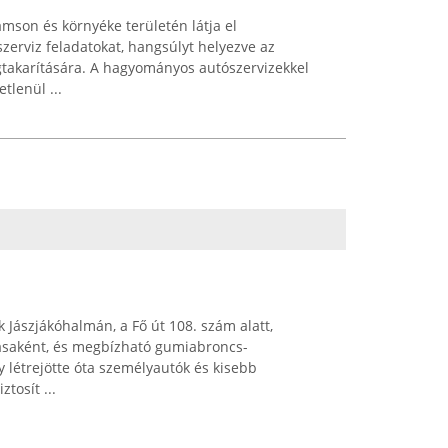
mson és környéke területén látja el
szerviz feladatokat, hangsúlyt helyezve az
takarítására. A hagyományos autószervizekkel
tlenül ...
Jászjákóhalmán, a Fő út 108. szám alatt,
zásaként, és megbízható gumiabroncs-
y létrejötte óta személyautók és kisebb
tosít ...