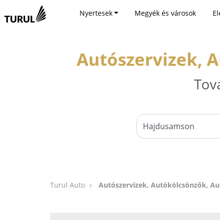
Nyertesek
Megyék és városok
El
Autószervizek, 
Tov
Turul Auto
Autószervizek, Autókölcsönzők, 