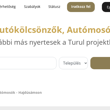
érhetőség
Szabályok
Státusz
Iratkozz fel
E
Autókölcsönzők, Autómos
ábbi más nyertesek a Turul projekt
Autómosók - Hajdúsámson