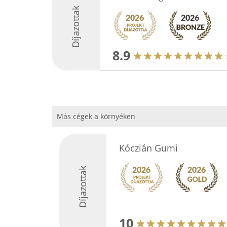
Díjazottak
8.9
Más cégek a környéken
Kóczián Gumi
Díjazottak
10