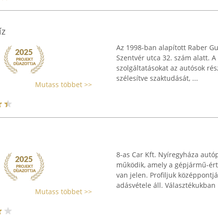
íz
Az 1998-ban alapított Raber G
Szentvér utca 32. szám alatt. A
szolgáltatásokat az autósok rés
szélesítve szaktudását, ...
Mutass többet >>
8-as Car Kft. Nyíregyháza autó
működik, amely a gépjármű-érté
van jelen. Profiljuk középpont
adásvétele áll. Választékukban .
Mutass többet >>