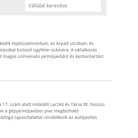
űködik Hajdúsámsonban, az Árpád utcában, és
ásokat biztosít ügyfelei számára. A vállalkozás
t magas színvonalú járműjavítást és karbantartást
 17. szám alatt működő Laczkó és Társa Bt. hosszú
 be a gépjárműjavítási piac megbízható
 átfogó tapasztalattal rendelkezik az autójavítás