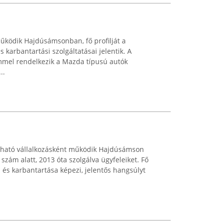
űködik Hajdúsámsonban, fő profilját a
 karbantartási szolgáltatásai jelentik. A
emmel rendelkezik a Mazda típusú autók
..
zható vállalkozásként működik Hajdúsámson
szám alatt, 2013 óta szolgálva ügyfeleiket. Fő
a és karbantartása képezi, jelentős hangsúlyt