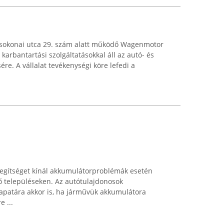
sokonai utca 29. szám alatt működő Wagenmotor
 karbantartási szolgáltatásokkal áll az autó- és
re. A vállalat tevékenységi köre lefedi a
egítséget kínál akkumulátorproblémák esetén
 településeken. Az autótulajdonosok
apatára akkor is, ha járművük akkumulátora
e ...