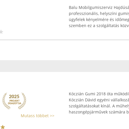
Balu Mobilgumiszerviz Hajdúsá
professzionális, helyszíni gumi
ügyfelek kényelmére és időmeg
szemben ez a szolgáltatás közve
Kóczián Gumi 2018 óta működik 
Kóczián Dávid egyéni vállalko
szolgáltatásokat kínál. A műhel
haszongépjárművek számára biz
Mutass többet >>