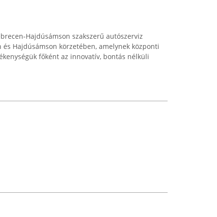
ebrecen-Hajdúsámson szakszerű autószerviz
en és Hajdúsámson körzetében, amelynek központi
ékenységük főként az innovatív, bontás nélküli