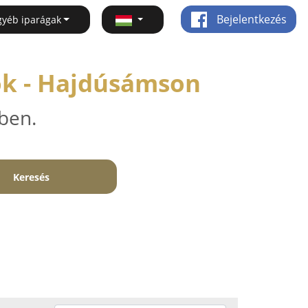
Bejelentkezés
gyéb iparágak
ók - Hajdúsámson
ben.
Keresés