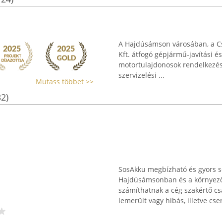
A Hajdúsámson városában, a C
Kft. átfogó gépjármű-javítási és
motortulajdonosok rendelkezésé
szervizelési ...
Mutass többet >>
32)
SosAkku megbízható és gyors s
Hajdúsámsonban és a környező
számíthatnak a cég szakértő cs
lemerült vagy hibás, illetve cser