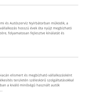
umi és Autószervíz Nyírbátorban működik, a
 vállalkozás hosszú évek óta nyújt megbízható
zére, folyamatosan fejlesztve kínálatát és
piacán elismert és megbízható vállalkozásként
kesítés területén széleskörű szolgáltatásokkal
jában a kiváló minőségű használt autók
..