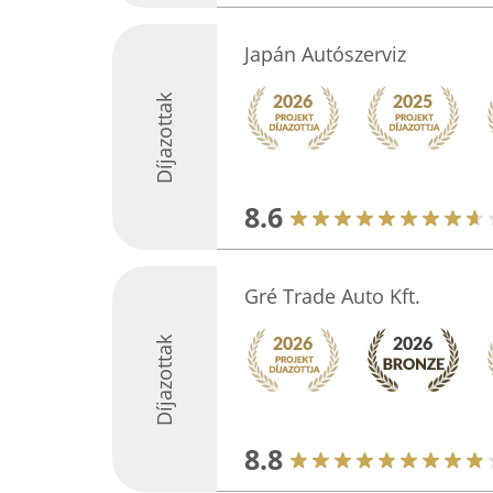
Japán Autószerviz
Díjazottak
8.6
Gré Trade Auto Kft.
Díjazottak
8.8