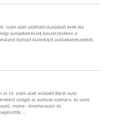
9. szám alatt található Autósbolt évek óta
nőségi autóalkatrészek beszerzésében a
kínálatot biztosít különböző autóalkatrészekből,
i út 10. szám alatt működő Bárdi Autó
reként szolgál az autósok számára. Az üzlet
 autó-, motor-, kisteherautó- és
egészítők, ...