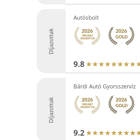
Autósbolt
Díjazottak
9.8
Bárdi Autó Gyorsszervíz
Díjazottak
9.2