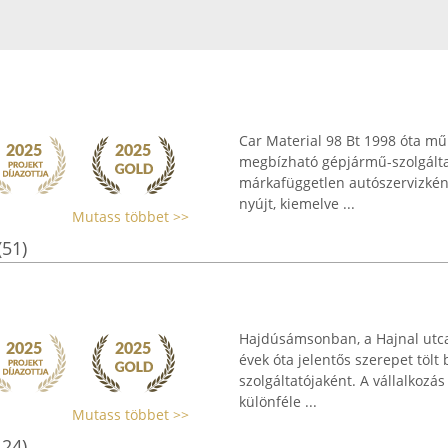
Car Material 98 Bt 1998 óta m
megbízható gépjármű-szolgáltat
márkafüggetlen autószervizkén
nyújt, kiemelve ...
Mutass többet >>
(51)
Hajdúsámsonban, a Hajnal utca
évek óta jelentős szerepet tölt
szolgáltatójaként. A vállalkozás
különféle ...
Mutass többet >>
124)