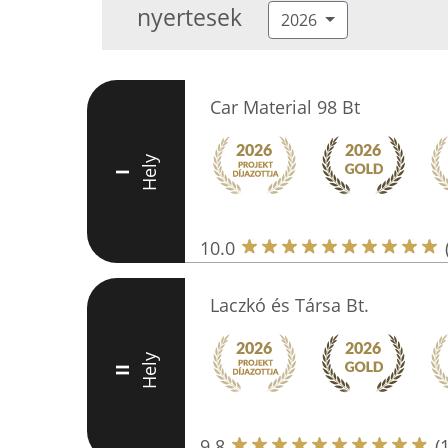
nyertesek
2026
Car Material 98 Bt
Hely
I
10.0
Laczkó és Társa Bt.
Hely
II
9.8
(