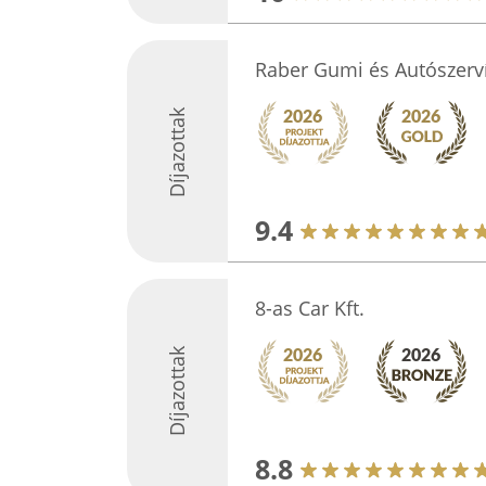
Raber Gumi és Autószerv
Díjazottak
9.4
8-as Car Kft.
Díjazottak
8.8