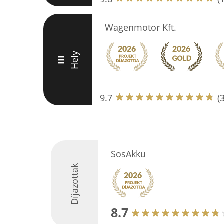
Wagenmotor Kft.
Hely
III
9.7
(
SosAkku
Díjazottak
8.7