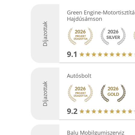
Green Engine-Motortisztít
Hajdúsámson
Díjazottak
9.1
Autósbolt
Díjazottak
9.2
Balu Mobilgumiszerviz