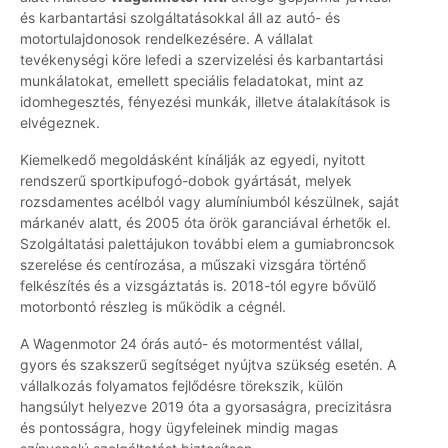
és karbantartási szolgáltatásokkal áll az autó- és
motortulajdonosok rendelkezésére. A vállalat
tevékenységi köre lefedi a szervizelési és karbantartási
munkálatokat, emellett speciális feladatokat, mint az
idomhegesztés, fényezési munkák, illetve átalakítások is
elvégeznek.
Kiemelkedő megoldásként kínálják az egyedi, nyitott
rendszerű sportkipufogó-dobok gyártását, melyek
rozsdamentes acélból vagy alumíniumból készülnek, saját
márkanév alatt, és 2005 óta örök garanciával érhetők el.
Szolgáltatási palettájukon további elem a gumiabroncsok
szerelése és centírozása, a műszaki vizsgára történő
felkészítés és a vizsgáztatás is. 2018-tól egyre bővülő
motorbontó részleg is működik a cégnél.
A Wagenmotor 24 órás autó- és motormentést vállal,
gyors és szakszerű segítséget nyújtva szükség esetén. A
vállalkozás folyamatos fejlődésre törekszik, külön
hangsúlyt helyezve 2019 óta a gyorsaságra, precizitásra
és pontosságra, hogy ügyfeleinek mindig magas