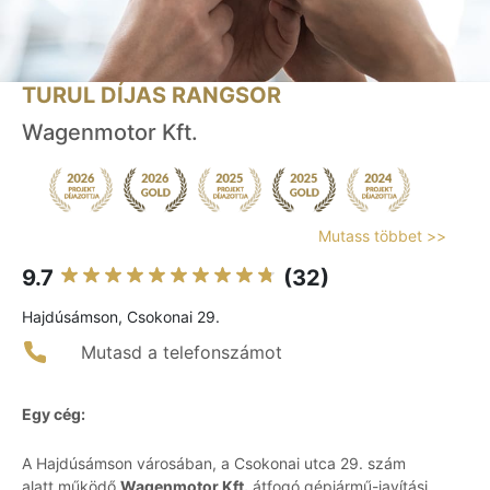
TURUL DÍJAS RANGSOR
Wagenmotor Kft.
Mutass többet >>
9.7
(32)
Hajdúsámson, Csokonai 29.
Mutasd a telefonszámot
Egy cég:
A Hajdúsámson városában, a Csokonai utca 29. szám
alatt működő
Wagenmotor Kft.
átfogó gépjármű-javítási