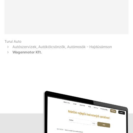
Turul Auto
Autószervizek, Autókölcsönzők, Autómosók - Hajdúsámson
Wagenmotor Kft.