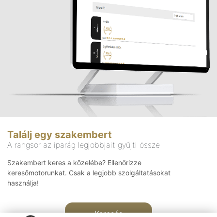
Találj egy szakembert
A rangsor az iparág legjobbjait gyűjti össze
Szakembert keres a közelébe? Ellenőrizze
keresőmotorunkat. Csak a legjobb szolgáltatásokat
használja!
Keresés