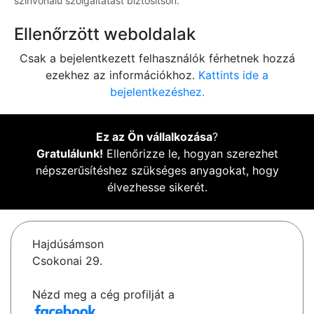
színvonalú szolgáltatást biztosítson.
Ellenőrzött weboldalak
Csak a bejelentkezett felhasználók férhetnek hozzá
ezekhez az információkhoz.
Kattints ide a
bejelentkezéshez.
Ez az Ön vállalkozása
?
Gratulálunk!
Ellenőrizze le, hogyan szerezhet
népszerűsítéshez szükséges anyagokat, hogy
élvezhesse sikerét.
Hajdúsámson
Csokonai 29.
Nézd meg a cég profilját a