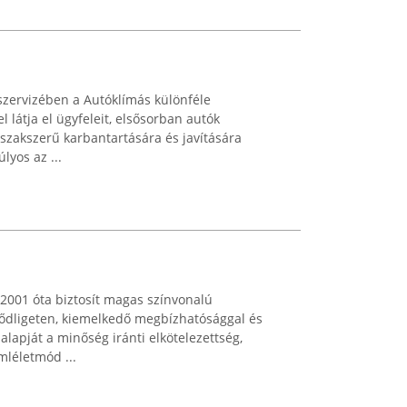
zervizében a Autóklímás különféle
 látja el ügyfeleit, elsősorban autók
szakszerű karbantartására és javítására
lyos az ...
 2001 óta biztosít magas színvonalú
ződligeten, kiemelkedő megbízhatósággal és
lapját a minőség iránti elkötelezettség,
mléletmód ...