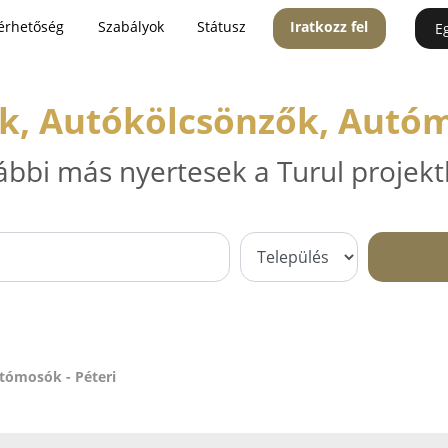
érhetőség
Szabályok
Státusz
Iratkozz fel
E
k, Autókölcsönzők, Autóm
ábbi más nyertesek a Turul projekt
tómosók - Péteri