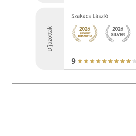
Szakács László
Díjazottak
9