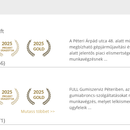
ft
A Péteri Árpád utca 48. alatt 
megbízható gépjárműjavítási és
alatt jelentős piaci elismertsé
munkavégzésnek ...
56)
FULL Gumiszerviz Péteriben, az
gumiabroncs-szolgáltatásokat ny
munkavégzés, melyet lelkiismer
ügyfeleik ...
Mutass többet >>
71)