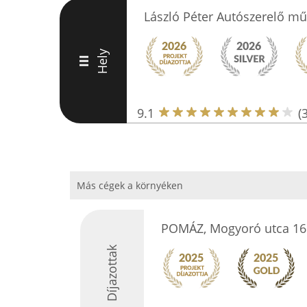
László Péter Autószerelő m
Hely
III
9.1
(
Más cégek a környéken
POMÁZ, Mogyoró utca 16
Díjazottak