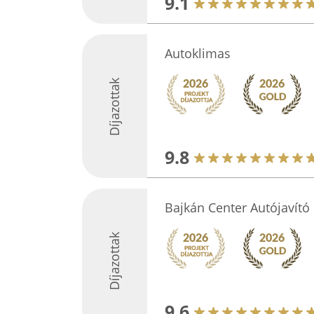
9.1
Autoklimas
Díjazottak
9.8
Bajkán Center Autójavító 
Díjazottak
9.6