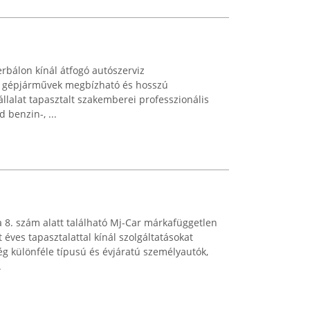
rbálon kínál átfogó autószerviz
 a gépjárművek megbízható és hosszú
állalat tapasztalt szakemberei professzionális
 benzin-, ...
a 8. szám alatt található Mj-Car márkafüggetlen
éves tapasztalattal kínál szolgáltatásokat
g különféle típusú és évjáratú személyautók,
.