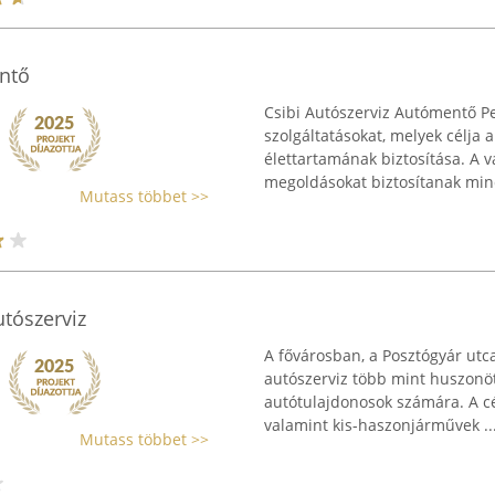
ntő
Csibi Autószerviz Autómentő Pe
szolgáltatásokat, melyek célja
élettartamának biztosítása. A v
megoldásokat biztosítanak mind
Mutass többet >>
tószerviz
A fővárosban, a Posztógyár utc
autószerviz több mint huszonöt 
autótulajdonosok számára. A cé
valamint kis-haszonjárművek ..
Mutass többet >>