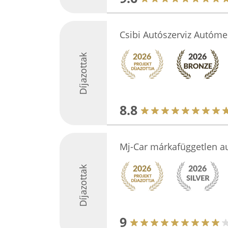
Csibi Autószerviz Autóme
Díjazottak
8.8
Mj-Car márkafüggetlen au
Díjazottak
9