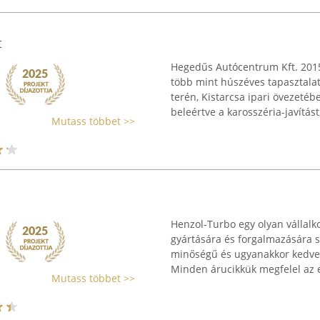
t
Hegedűs Autócentrum Kft. 2015
több mint húszéves tapasztalat
terén, Kistarcsa ipari övezetébe
beleértve a karosszéria-javítást, 
Mutass többet >>
Henzol-Turbo egy olyan vállalko
gyártására és forgalmazására 
minőségű és ugyanakkor kedvez
Minden árucikkük megfelel az er
Mutass többet >>