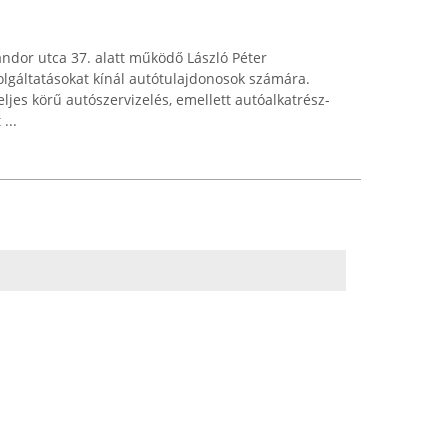
Sándor utca 37. alatt működő László Péter
lgáltatásokat kínál autótulajdonosok számára.
eljes körű autószervizelés, emellett autóalkatrész-
...