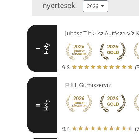
nyertesek
2026
Juhász Tibkrisz Autószervíz K
Hely
I
9.8
(
FULL Gumiszerviz
Hely
II
9.4
(