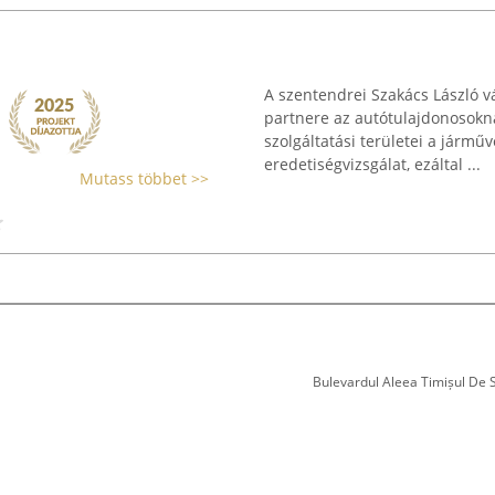
A szentendrei Szakács László v
partnere az autótulajdonosokna
szolgáltatási területei a jármű
eredetiségvizsgálat, ezáltal ...
Mutass többet >>
Bulevardul Aleea Timișul De Sus