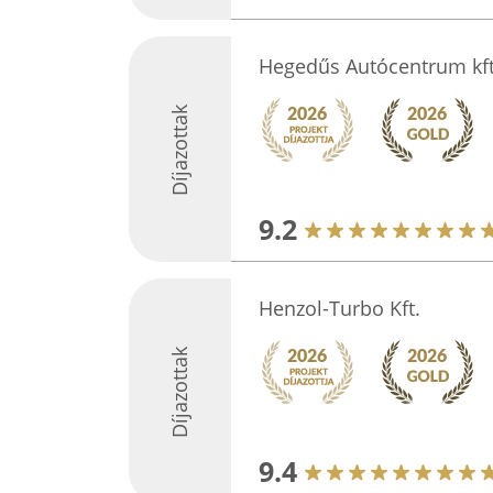
Hegedűs Autócentrum kf
Díjazottak
9.2
Henzol-Turbo Kft.
Díjazottak
9.4