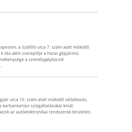
apesten, a Szállító utca 7. szám alatt működő
16 óta aktív szereplője a hazai gépjármű-
evékenysége a személygépkocsik
.
gyár utca 10. szám alatt működő vállalkozás,
 karbantartási szolgáltatásokat kínál.
ezik az autóelektronikai rendszerek területén,