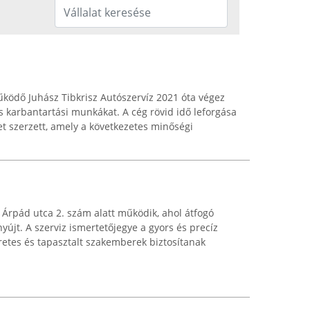
működő Juhász Tibkrisz Autószervíz 2021 óta végez
 karbantartási munkákat. A cég rövid idő leforgása
get szerzett, amely a következetes minőségi
 Árpád utca 2. szám alatt működik, ahol átfogó
újt. A szerviz ismertetőjegye a gyors és precíz
etes és tapasztalt szakemberek biztosítanak