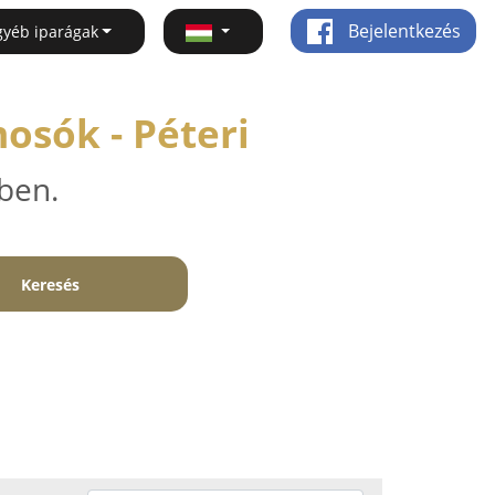
Bejelentkezés
gyéb iparágak
osók - Péteri
ben.
Keresés