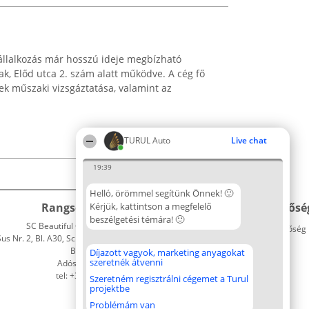
állalkozás már hosszú ideje megbízható
k, Előd utca 2. szám alatt működve. A cég fő
vek műszaki vizsgáztatása, valamint az
TURUL Auto
Live chat
19:39
Helló, örömmel segítünk Önnek! 🙂
Rangsorszervező
Kérjük, kattintson a megfelelő
Népszavazás
Elérhetősé
beszélgetési témára! 🙂
SC Beautiful Company S.R.L.
Nyertesek
Elérhetőség
 Nr. 2, Bl. A30, Sc. A, Et. 4, Ap. 13
Az összes
Bukarest 53-238
díjazottak
Díjazott vagyok, marketing anyagokat
szeretnék átvenni
Adószám 36737675
listája
tel: +363 033 425 71
Szabályok
Szeretném regisztrálni cégemet a Turul
projektbe
Státusz
Polityka
Problémám van