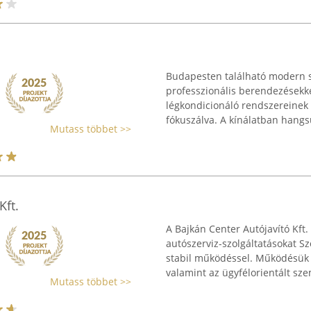
Budapesten található modern s
professzionális berendezésekkel
légkondicionáló rendszereinek 
fókuszálva. A kínálatban hangsú
Mutass többet >>
Kft.
A Bajkán Center Autójavító Kft.
autószerviz-szolgáltatásokat S
stabil működéssel. Működésük a
valamint az ügyfélorientált sze
Mutass többet >>