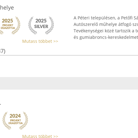
űhelye
A Péteri településen, a Petőfi 
Autószerelő műhelye átfogó szo
Tevékenységei közé tartozik a t
és gumiabroncs-kereskedelmet 
Mutass többet >>
37)
.
Mutass többet >>