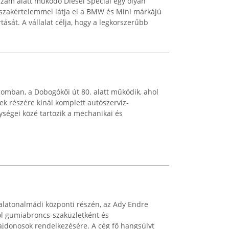
zám alatt működő Diesel Special egy olyan
 szakértelemmel látja el a BMW és Mini márkájú
tását. A vállalat célja, hogy a legkorszerűbb
gomban, a Dobogókői út 80. alatt működik, ahol
k részére kínál komplett autószerviz-
ységei közé tartozik a mechanikai és
alatonalmádi központi részén, az Ady Endre
ol gumiabroncs-szaküzletként és
lajdonosok rendelkezésére. A cég fő hangsúlyt