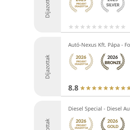
Díjazottak
Autó-Nexus Kft. Pápa - Fo
Díjazottak
8.8
Diesel Special - Diesel Au