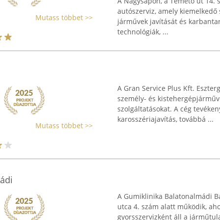
A Nagysápon, a Temető út 14. s
autószerviz, amely kiemelkedő
Mutass többet >>
járművek javítását és karbantar
technológiák, ...
A Gran Service Plus Kft. Eszter
személy- és kistehergépjárműve
szolgáltatásokat. A cég tevéken
karosszériajavítás, továbbá ...
Mutass többet >>
ádi
A Gumiklinika Balatonalmádi B
utca 4. szám alatt működik, ah
gyorsszervizként áll a járműtu