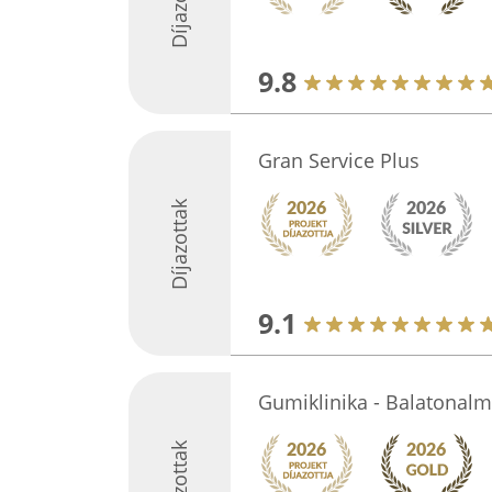
Díjazottak
9.8
Gran Service Plus
Díjazottak
9.1
Gumiklinika - Balatonalm
Díjazottak