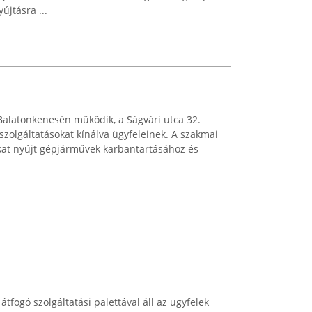
újtásra ...
Balatonkenesén működik, a Ságvári utca 32.
 szolgáltatásokat kínálva ügyfeleinek. A szakmai
at nyújt gépjárművek karbantartásához és
 átfogó szolgáltatási palettával áll az ügyfelek