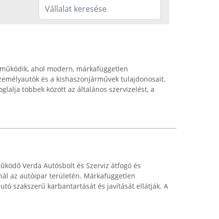
 működik, ahol modern, márkafüggetlen
 személyautók és a kishaszonjárművek tulajdonosait.
alja többek között az általános szervizelést, a
működő Verda Autósbolt és Szerviz átfogó és
nál az autóipar területén. Márkafüggetlen
tó szakszerű karbantartását és javítását ellátják. A