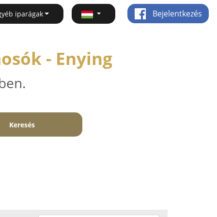
Bejelentkezés
gyéb iparágak
osók - Enying
ben.
Keresés