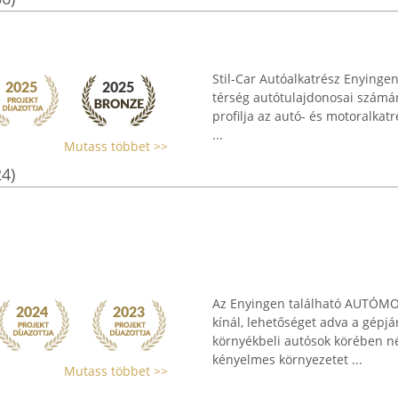
Stil-Car Autóalkatrész Enyingen
térség autótulajdonosai számár
profilja az autó- és motoralkat
...
Mutass többet >>
24)
Az Enyingen található AUTÓMOS
kínál, lehetőséget adva a gépj
környékbeli autósok körében né
kényelmes környezetet ...
Mutass többet >>