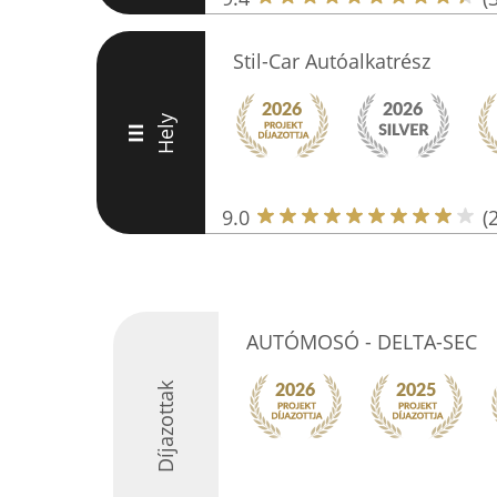
Stil-Car Autóalkatrész
Hely
III
9.0
(
AUTÓMOSÓ - DELTA-SEC
Díjazottak