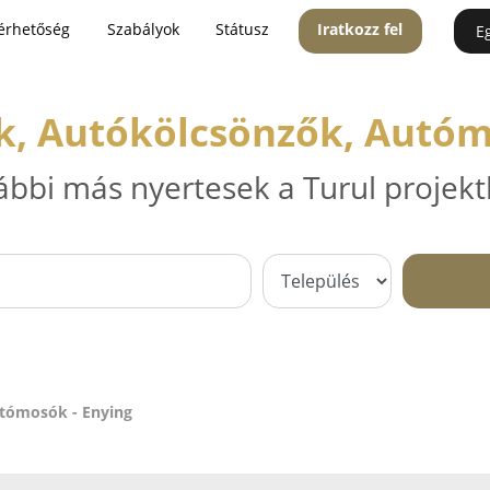
érhetőség
Szabályok
Státusz
Iratkozz fel
E
k, Autókölcsönzők, Autóm
ábbi más nyertesek a Turul projekt
utómosók - Enying