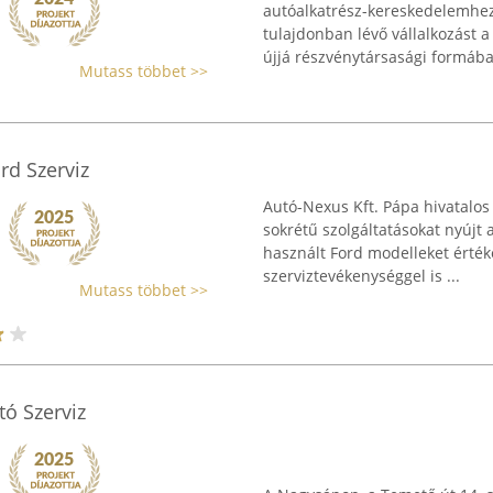
autóalkatrész-kereskedelemhe
tulajdonban lévő vállalkozást a
újjá részvénytársasági formában
Mutass többet >>
rd Szerviz
Autó-Nexus Kft. Pápa hivatalo
sokrétű szolgáltatásokat nyújt 
használt Ford modelleket érték
szerviztevékenységgel is ...
Mutass többet >>
tó Szerviz