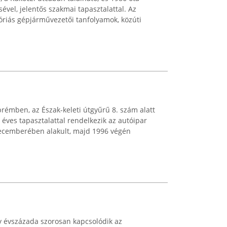
ével, jelentős szakmai tapasztalattal. Az
óriás gépjárművezetői tanfolyamok, közúti
prémben, az Észak-keleti útgyűrű 8. szám alatt
éves tapasztalattal rendelkezik az autóipar
 decemberében alakult, majd 1996 végén
y évszázada szorosan kapcsolódik az