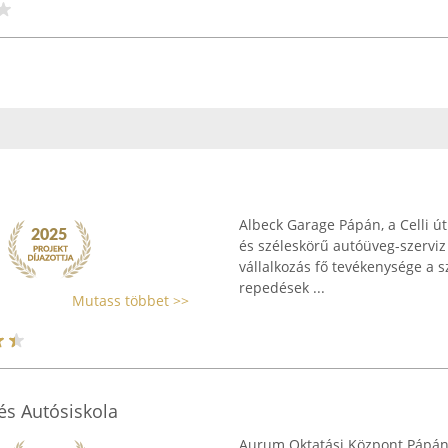
Albeck Garage Pápán, a Celli út
és széleskörű autóüveg-szerviz 
vállalkozás fő tevékenysége a s
repedések ...
Mutass többet >>
és Autósiskola
Aurum Oktatási Központ Pápán, 