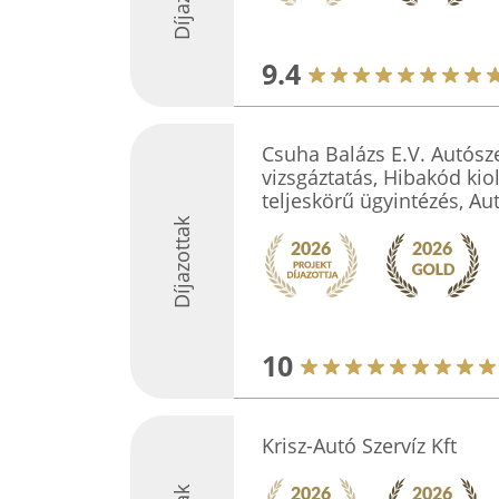
9.4
Csuha Balázs E.V. Autósz
vizsgáztatás, Hibakód kio
teljeskörű ügyintézés, A
Díjazottak
10
Krisz-Autó Szervíz Kft