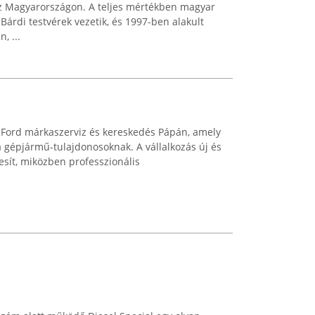
z Magyarországon. A teljes mértékben magyar
 Bárdi testvérek vezetik, és 1997-ben alakult
, ...
s Ford márkaszerviz és kereskedés Pápán, amely
a gépjármű-tulajdonosoknak. A vállalkozás új és
esít, miközben professzionális