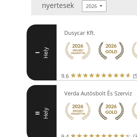
nyertesek
2026
Dusycar Kft.
Hely
I
9.6
(
Verda Autósbolt És Szerviz
Hely
II
9.4
(