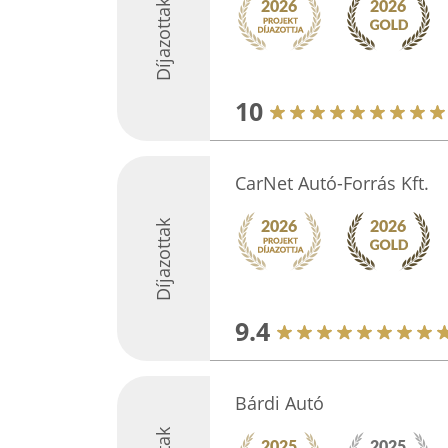
Díjazottak
10
CarNet Autó-Forrás Kft.
Díjazottak
9.4
Bárdi Autó