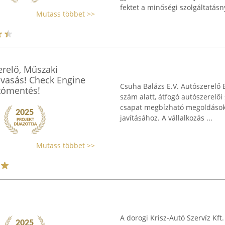
fektet a minőségi szolgáltatásny
Mutass többet >>
erelő, Műszaki
lvasás! Check Engine
Csuha Balázs E.V. Autószerelő 
utómentés!
szám alatt, átfogó autószerelői
csapat megbízható megoldások
javításához. A vállalkozás ...
Mutass többet >>
A dorogi Krisz-Autó Szervíz Kft.