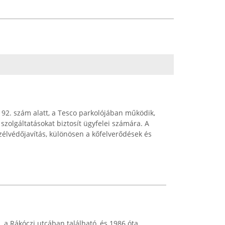
 92. szám alatt, a Tesco parkolójában működik,
szolgáltatásokat biztosít ügyfelei számára. A
zélvédőjavítás, különösen a kőfelverődések és
a Rákóczi utcában található, és 1986 óta