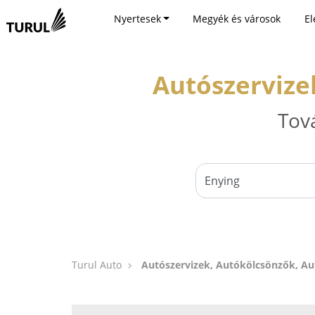
Nyertesek
Megyék és városok
El
Autószervize
Tov
Turul Auto
Autószervizek, Autókölcsönzők, A