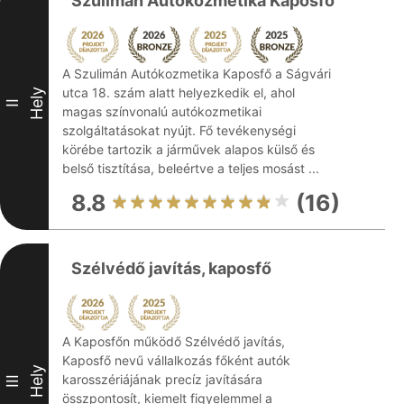
Szulimán Autókozmetika Kaposfő
A Szulimán Autókozmetika Kaposfő a Ságvári
utca 18. szám alatt helyezkedik el, ahol
Hely
II
magas színvonalú autókozmetikai
szolgáltatásokat nyújt. Fő tevékenységi
körébe tartozik a járművek alapos külső és
belső tisztítása, beleértve a teljes mosást ...
8.8
(16)
Szélvédő javítás, kaposfő
A Kaposfőn működő Szélvédő javítás,
Kaposfő nevű vállalkozás főként autók
Hely
karosszériájának precíz javítására
III
összpontosít, kiemelt figyelemmel a