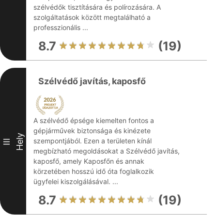
szélvédők tisztítására és polírozására. A
szolgáltatások között megtalálható a
professzionális ...
8.7
(19)
Szélvédő javítás, kaposfő
A szélvédő épsége kiemelten fontos a
gépjárművek biztonsága és kinézete
Hely
szempontjából. Ezen a területen kínál
III
megbízható megoldásokat a Szélvédő javítás,
kaposfő, amely Kaposfőn és annak
körzetében hosszú idő óta foglalkozik
ügyfelei kiszolgálásával. ...
8.7
(19)