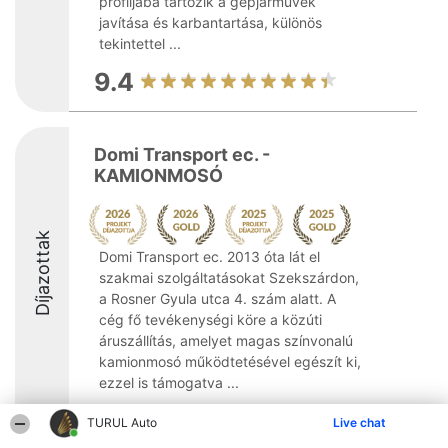
profiljába tartozik a gépjárművek
javítása és karbantartása, különös
tekintettel ...
9.4
Domi Transport ec. -
KAMIONMOSÓ
Díjazottak
Domi Transport ec. 2013 óta lát el
szakmai szolgáltatásokat Szekszárdon,
a Rosner Gyula utca 4. szám alatt. A
cég fő tevékenységi köre a közúti
áruszállítás, amelyet magas színvonalú
kamionmosó működtetésével egészít ki,
ezzel is támogatva ...
9.8
TURUL Auto
Live chat