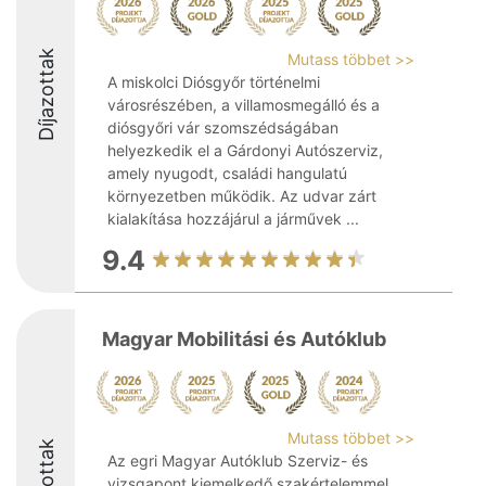
Díjazottak
Mutass többet >>
A miskolci Diósgyőr történelmi
városrészében, a villamosmegálló és a
diósgyőri vár szomszédságában
helyezkedik el a Gárdonyi Autószerviz,
amely nyugodt, családi hangulatú
környezetben működik. Az udvar zárt
kialakítása hozzájárul a járművek ...
9.4
Magyar Mobilitási és Autóklub
Mutass többet >>
Díjazottak
Az egri Magyar Autóklub Szerviz- és
vizsgapont kiemelkedő szakértelemmel