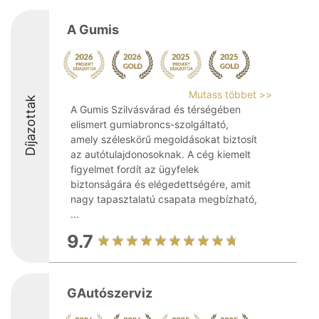
A Gumis
Mutass többet >>
Díjazottak
A Gumis Szilvásvárad és térségében
elismert gumiabroncs-szolgáltató,
amely széleskörű megoldásokat biztosít
az autótulajdonosoknak. A cég kiemelt
figyelmet fordít az ügyfelek
biztonságára és elégedettségére, amit
nagy tapasztalatú csapata megbízható,
...
9.7
GAutószerviz