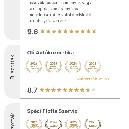
esküvők, céges események vagy
falunapok számára nyújtva
megoldásokat. A vállalat miskolci
telephelyről szervezi ...
9.6
Oti Autókozmetika
Díjazottak
Mutass többet >>
8.7
Spéci Flotta Szervíz
Díjazottak