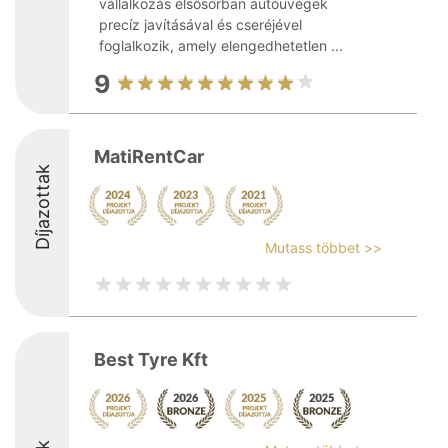
vállalkozás elsősorban autóüvegek
precíz javításával és cseréjével
foglalkozik, amely elengedhetetlen ...
9
MatiRentCar
Díjazottak
Mutass többet >>
Best Tyre Kft