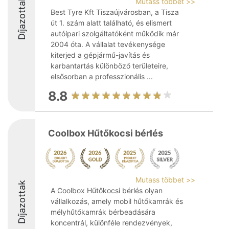
Díjazottak
Mutass többet >>
Best Tyre Kft Tiszaújvárosban, a Tisza
út 1. szám alatt található, és elismert
autóipari szolgáltatóként működik már
2004 óta. A vállalat tevékenysége
kiterjed a gépjármű-javítás és
karbantartás különböző területeire,
elsősorban a professzionális ...
8.8
Coolbox Hűtőkocsi bérlés
Mutass többet >>
Díjazottak
A Coolbox Hűtőkocsi bérlés olyan
vállalkozás, amely mobil hűtőkamrák és
mélyhűtőkamrák bérbeadására
koncentrál, különféle rendezvények,