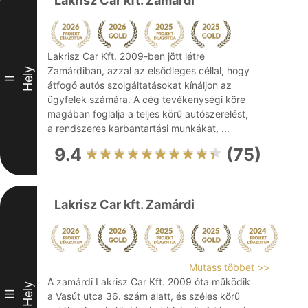
Lakrisz Car kft. Zamárdi
Lakrisz Car Kft. 2009-ben jött létre
Zamárdiban, azzal az elsődleges céllal, hogy
Hely
II
átfogó autós szolgáltatásokat kínáljon az
ügyfelek számára. A cég tevékenységi köre
magában foglalja a teljes körű autószerelést,
a rendszeres karbantartási munkákat, ...
9.4
(75)
Lakrisz Car kft. Zamárdi
Mutass többet >>
A zamárdi Lakrisz Car Kft. 2009 óta működik
Hely
III
a Vasút utca 36. szám alatt, és széles körű