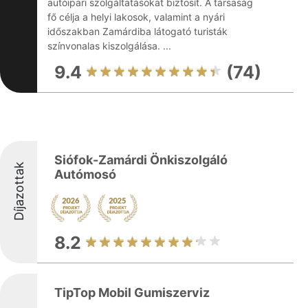
autóipari szolgáltatásokat biztosít. A társaság
fő célja a helyi lakosok, valamint a nyári
időszakban Zamárdiba látogató turisták
színvonalas kiszolgálása. ...
9.4
(74)
Siófok-Zamárdi Önkiszolgáló
Díjazottak
Autómosó
8.2
TipTop Mobil Gumiszerviz