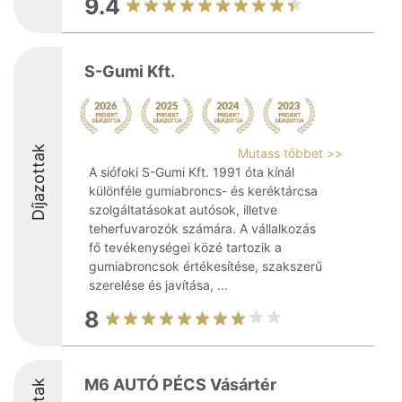
9.4
S-Gumi Kft.
Díjazottak
Mutass többet >>
A siófoki S-Gumi Kft. 1991 óta kínál
különféle gumiabroncs- és keréktárcsa
szolgáltatásokat autósok, illetve
teherfuvarozók számára. A vállalkozás
fő tevékenységei közé tartozik a
gumiabroncsok értékesítése, szakszerű
szerelése és javítása, ...
8
M6 AUTÓ PÉCS Vásártér