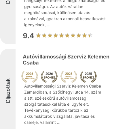
hangsúlyt fektetnek a megbízhatóságra és
gyorsaságra. Az autók váratlan
meghibásodásai, különösen utazás
alkalmával, gyakran azonnali beavatkozást
igényelnek, ...
9.4
Autóvillamossági Szerviz Kelemen
Csaba
Díjazottak
Autóvillamossági Szerviz Kelemen Csaba
Zamárdiban, a Szőlőhegyi utca 14. szám
alatt, széleskörű autóvillamossági
szolgáltatásokkal látja el ügyfeleit.
Tevékenységi körükbe tartozik az
akkumulátorok vizsgálata, javítása és
cseréje, valamint ...