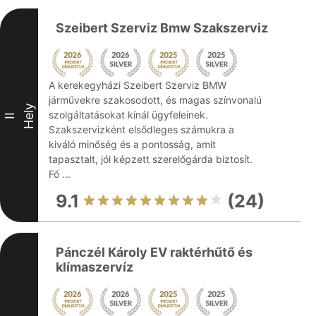
Szeibert Szerviz Bmw Szakszerviz
A kerekegyházi Szeibert Szerviz BMW
járművekre szakosodott, és magas színvonalú
Hely
szolgáltatásokat kínál ügyfeleinek.
II
Szakszervizként elsődleges számukra a
kiváló minőség és a pontosság, amit
tapasztalt, jól képzett szerelőgárda biztosít.
Fő ...
9.1
(24)
Pánczél Károly EV raktérhűtő és
klímaszervíz