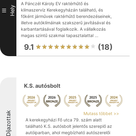
A Pánczél Károly EV raktérhűtő és
Hely
klímaszervíz Kerekegyházán található, és
III
főként járművek raktérhűtő berendezéseinek,
illetve autóklímáinak szakszerű javításával és
karbantartásával foglalkozik. A vállalkozás
magas szintű szakmai tapasztalattal ...
9.1
(18)
K.S. autósbolt
Díjazottak
Mutass többet >>
A kerekegyházi Fő utca 79. szám alatt
található K.S. autósbolt jelentős szereplő az
autóiparban, ahol megbízható autószerelői