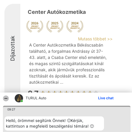
Center Autókozmetika
Díjazottak
Mutass többet >>
A Center Autókozmetika Békéscsabán
található, a forgalmas Andrássy út 37-
43. alatt, a Csaba Center első emeletén,
és magas szintű szolgáltatásokat kínál
azoknak, akik járművük professzionális
tisztítását és ápolását keresik. Ez az
autókozmetikai ...
8.7
TURUL Auto
Live chat
09:27
Rangsorszervező
Népszavazás
Elérhetőség
SC Beautiful Company S.R.L.
Nyertesek
Elérhetőség
Helló, örömmel segítünk Önnek! 🙂Kérjük,
Bulevardul Aleea Timișul De
Az összes
kattintson a megfelelő beszélgetési témára! 🙂
Sus Nr. 2, Bl. A30, Sc. A, Et.
díjazottak
4, Ap. 13
listája