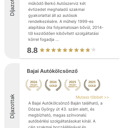
Díjazottak
működő Berkó Autószerviz két
évtizedet meghaladó szakmai
gyakorlattal áll az autósok
rendelkezésére. A műhely 1999-es
alapítása óta folyamatosan bővül, 2014-
től kezdődően kibővített szolgáltatási
körrel fogadja ...
8.8
Bajai Autókölcsönző
Díjazottak
Mutass többet >>
A Bajai Autókölcsönző Baján található, a
Dózsa György út 43. szám alatt, és
megbízható, magas színvonalú
autóbérlési szolgáltatásokat kínál. A
cég szakmai hozzáállásával és