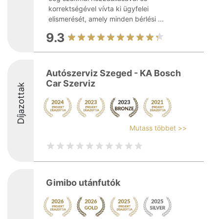
korrektségével vívta ki ügyfelei
elismerését, amely minden bérlési ...
9.3
Autószerviz Szeged - KA Bosch
Car Szerviz
Díjazottak
Mutass többet >>
Gimibo utánfutók