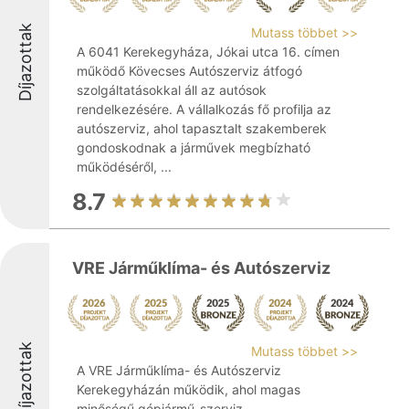
Díjazottak
Mutass többet >>
A 6041 Kerekegyháza, Jókai utca 16. címen
működő Kövecses Autószerviz átfogó
szolgáltatásokkal áll az autósok
rendelkezésére. A vállalkozás fő profilja az
autószerviz, ahol tapasztalt szakemberek
gondoskodnak a járművek megbízható
működéséről, ...
8.7
VRE Járműklíma- és Autószerviz
Díjazottak
Mutass többet >>
A VRE Járműklíma- és Autószerviz
Kerekegyházán működik, ahol magas
minőségű gépjármű-szerviz