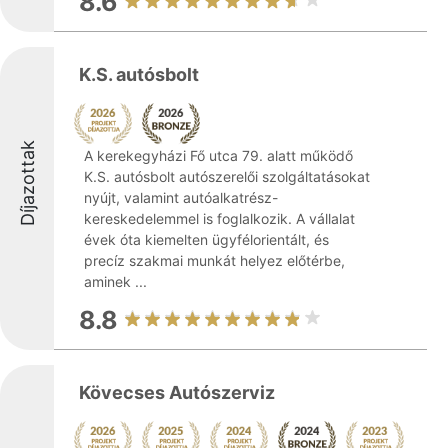
8.6
K.S. autósbolt
Díjazottak
A kerekegyházi Fő utca 79. alatt működő
K.S. autósbolt autószerelői szolgáltatásokat
nyújt, valamint autóalkatrész-
kereskedelemmel is foglalkozik. A vállalat
évek óta kiemelten ügyfélorientált, és
precíz szakmai munkát helyez előtérbe,
aminek ...
8.8
Kövecses Autószerviz