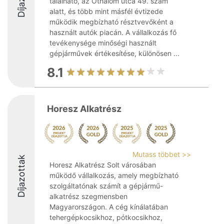
található, az Öthalom utca 49. szám
alatt, és több mint másfél évtizede
működik megbízható résztvevőként a
használt autók piacán. A vállalkozás fő
tevékenysége minőségi használt
gépjárművek értékesítése, különösen ...
8.1
Horesz Alkatrész
Mutass többet >>
Díjazottak
Horesz Alkatrész Solt városában
működő vállalkozás, amely megbízható
szolgáltatónak számít a gépjármű-
alkatrész szegmensben
Magyarországon. A cég kínálatában
tehergépkocsikhoz, pótkocsikhoz,