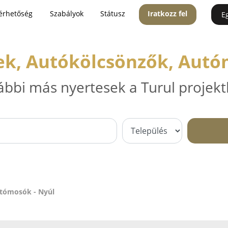
érhetőség
Szabályok
Státusz
Iratkozz fel
E
ek, Autókölcsönzők, Autó
ábbi más nyertesek a Turul projekt
utómosók - Nyúl