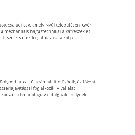
tott családi cég, amely Nyúl településen, Győr
t a mechanikus hajtástechnikai alkatrészek és
ett szerkezetek forgalmazása alkotja.
Potyondi utca 10. szám alatt működik, és főként
zériajavítással foglalkozik. A vállalat
s korszerű technológiával dolgozik, melynek