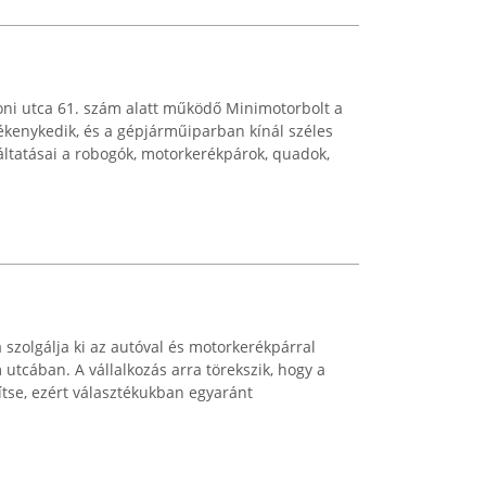
i utca 61. szám alatt működő Minimotorbolt a
ékenykedik, és a gépjárműiparban kínál széles
gáltatásai a robogók, motorkerékpárok, quadok,
 szolgálja ki az autóval és motorkerékpárral
utcában. A vállalkozás arra törekszik, hogy a
ítse, ezért választékukban egyaránt