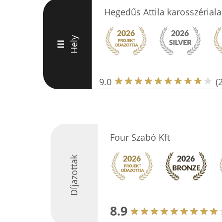
Hegedűs Attila karosszérial
Hely
III
9.0
(
Four Szabó Kft
Díjazottak
8.9