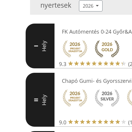
nyertesek
2026
FK Autómentés 0-24 Győr&Au
Hely
I
9.3
(
Chapó Gumi- és Gyorsszervi
Hely
II
9.0
(