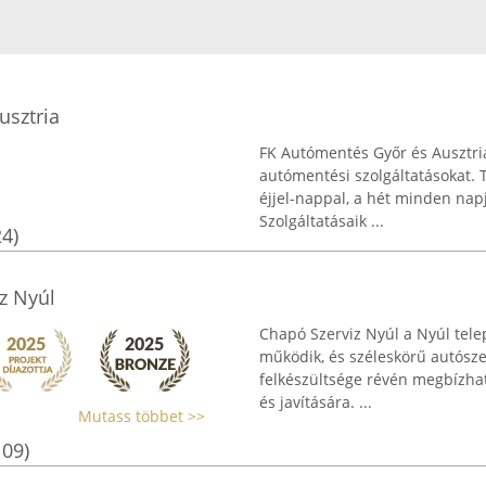
sztria
FK Autómentés Győr és Ausztria
autómentési szolgáltatásokat. T
éjjel-nappal, a hét minden nap
Szolgáltatásaik ...
24)
z Nyúl
Chapó Szerviz Nyúl a Nyúl tele
működik, és széleskörű autószer
felkészültsége révén megbízhat
és javítására. ...
Mutass többet >>
109)