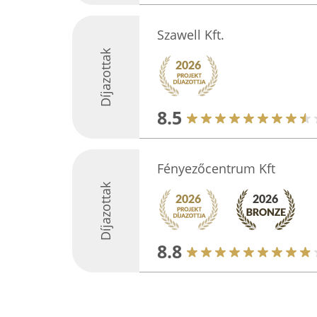
Szawell Kft.
Díjazottak
8.5
Fényezőcentrum Kft
Díjazottak
8.8