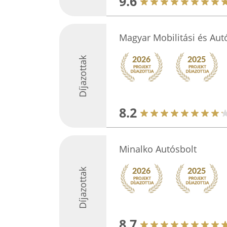
9.6
Magyar Mobilitási és Aut
Díjazottak
8.2
Minalko Autósbolt
Díjazottak
8.7