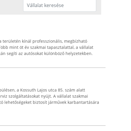
 területén kínál professzionális, megbízható
öbb mint öt év szakmai tapasztalattal, a vállalat
ján segíti az autósokat különböző helyzetekben.
pülésen, a Kossuth Lajos utca 85. szám alatt
viz szolgáltatásokat nyújt. A vállalat szakmai
ó lehetőségeket biztosít járművek karbantartására