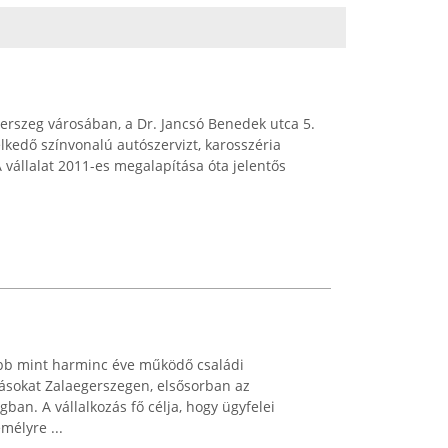
gerszeg városában, a Dr. Jancsó Benedek utca 5.
lkedő színvonalú autószervizt, karosszéria
A vállalat 2011-es megalapítása óta jelentős
bb mint harminc éve működő családi
atásokat Zalaegerszegen, elsősorban az
an. A vállalkozás fő célja, hogy ügyfelei
mélyre ...