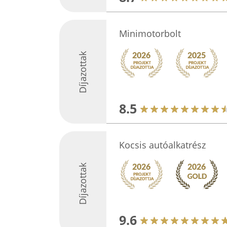
Minimotorbolt
Díjazottak
8.5
Kocsis autóalkatrész
Díjazottak
9.6