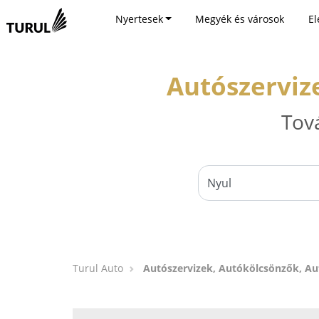
Nyertesek
Megyék és városok
El
Autószerviz
Tov
Turul Auto
Autószervizek, Autókölcsönzők, A