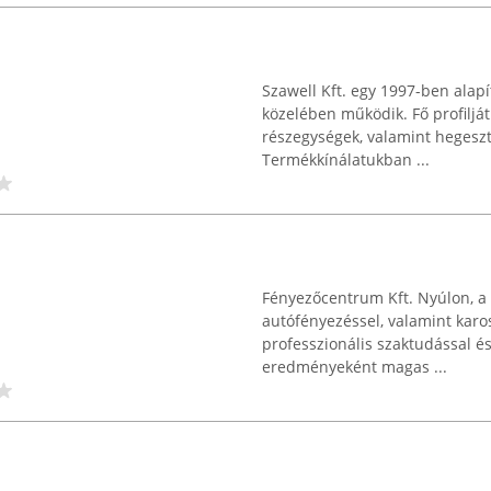
Szawell Kft. egy 1997-ben alapí
közelében működik. Fő profiljá
részegységek, valamint hegeszt
Termékkínálatukban ...
Fényezőcentrum Kft. Nyúlon, a 
autófényezéssel, valamint kaross
professzionális szaktudással é
eredményeként magas ...