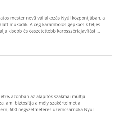
katos mester nevű vállalkozás Nyúl központjában, a
alatt működik. A cég karambolos gépkocsik teljes
lalja kisebb és összetettebb karosszériajavítási ...
létre, azonban az alapítók szakmai múltja
a, ami biztosítja a mély szakértelmet a
dern, 600 négyzetméteres üzemcsarnoka Nyúl