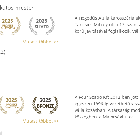
akatos mester
A Hegedűs Attila karosszériala
Táncsics Mihály utca 17. szám 
körű javításával foglalkozik, vál
Mutass többet >>
22)
A Four Szabó Kft 2012-ben jött 
egészen 1996-ig vezethető vissz
vállalkozásban. A társaság mo
községben, a Majorsági utca ...
Mutass többet >>