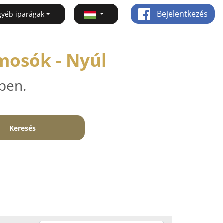
Bejelentkezés
gyéb iparágak
mosók - Nyúl
ben.
Keresés