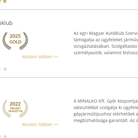
óklub
Az egri Magyar Autóklub Szerv
támogatja az ügyfeleket jármű
vizsgáztatásában. Szolgáltatás
személyautók, valamint kishasz
Mutass többet >>
A MINALKO Kft. Győr központjáb
választékkal szolgálja ki ügyfe
gépjárműtípushoz elérhetőek a
megbízhatósága garantált. Az á
Mutass többet >>