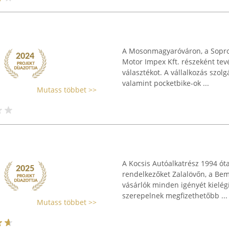
A Mosonmagyaróváron, a Sopron
Motor Impex Kft. részeként tev
választékot. A vállalkozás szol
valamint pocketbike-ok ...
Mutass többet >>
A Kocsis Autóalkatrész 1994 óta
rendelkezőket Zalalövőn, a Bem 
vásárlók minden igényét kielég
szerepelnek megfizethetőbb ...
Mutass többet >>