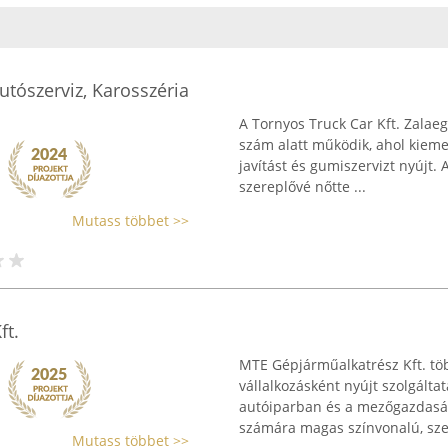
utószerviz, Karosszéria
A Tornyos Truck Car Kft. Zalae
szám alatt működik, ahol kieme
javítást és gumiszervizt nyújt. 
szereplővé nőtte ...
Mutass többet >>
ft.
MTE Gépjárműalkatrész Kft. tö
vállalkozásként nyújt szolgált
autóiparban és a mezőgazdaságb
számára magas színvonalú, sze
Mutass többet >>