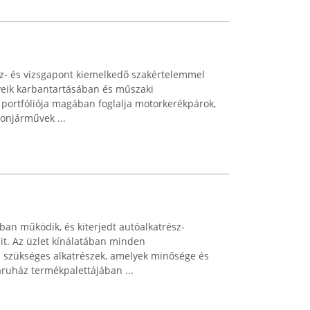
iz- és vizsgapont kiemelkedő szakértelemmel
veik karbantartásában és műszaki
i portfóliója magában foglalja motorkerékpárok,
onjárművek ...
an működik, és kiterjedt autóalkatrész-
leit. Az üzlet kínálatában minden
 szükséges alkatrészek, amelyek minősége és
ruház termékpalettájában ...