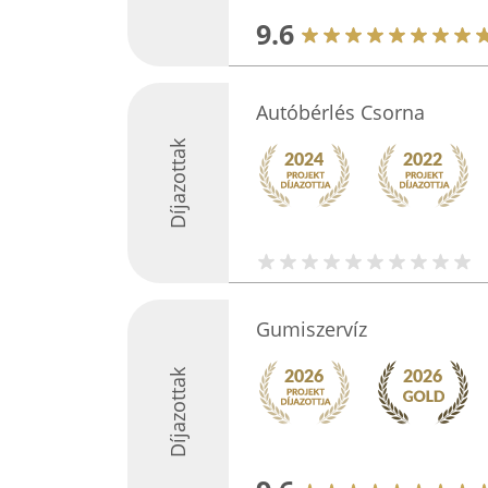
9.6
Autóbérlés Csorna
Díjazottak
Gumiszervíz
Díjazottak