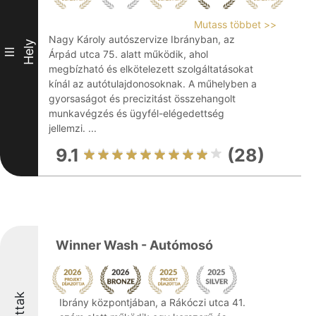
Mutass többet >>
Nagy Károly autószervize Ibrányban, az
Hely
III
Árpád utca 75. alatt működik, ahol
megbízható és elkötelezett szolgáltatásokat
kínál az autótulajdonosoknak. A műhelyben a
gyorsaságot és precizitást összehangolt
munkavégzés és ügyfél-elégedettség
jellemzi. ...
9.1
(28)
Winner Wash - Autómosó
Ibrány központjában, a Rákóczi utca 41.