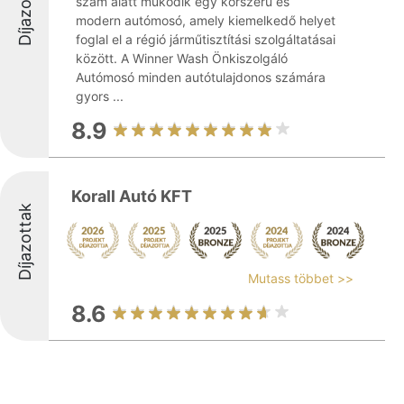
Díjazottak
szám alatt működik egy korszerű és
modern autómosó, amely kiemelkedő helyet
foglal el a régió járműtisztítási szolgáltatásai
között. A Winner Wash Önkiszolgáló
Autómosó minden autótulajdonos számára
gyors ...
8.9
Korall Autó KFT
Díjazottak
Mutass többet >>
8.6