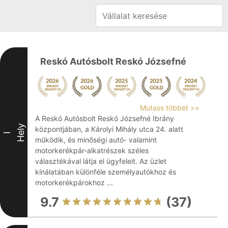
Reskó Autósbolt Reskó Józsefné
Mutass többet >>
A Reskó Autósbolt Reskó Józsefné Ibrány
Hely
központjában, a Károlyi Mihály utca 24. alatt
I
működik, és minőségi autó- valamint
motorkerékpár-alkatrészek széles
választékával látja el ügyfeleit. Az üzlet
kínálatában különféle személyautókhoz és
motorkerékpárokhoz ...
9.7
(37)