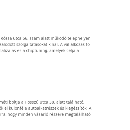
 Rózsa utca 56. szám alatt működő telephelyén
álódott szolgáltatásokat kínál. A vállalkozás fő
alizálás és a chiptuning, amelyek célja a
ti boltja a Hosszú utca 38. alatt található,
k el különféle autóalkatrészek és kiegészítők. A
 arra, hogy minden vásárló részére megtalálható