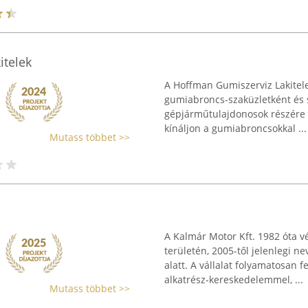
itelek
A Hoffman Gumiszerviz Lakitel
gumiabroncs-szaküzletként és sz
gépjárműtulajdonosok részére á
kínáljon a gumiabroncsokkal ...
Mutass többet >>
A Kalmár Motor Kft. 1982 óta 
területén, 2005-től jelenlegi 
alatt. A vállalat folyamatosan f
alkatrész-kereskedelemmel, ...
Mutass többet >>