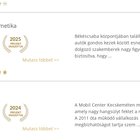
metika
Békéscsaba központjában találh
autók gondos kezek között esnek 
dolgozó szakemberek nagy figye
biztosítva, hogy ...
Mutass többet >>
A Mobil Center Kecskeméten mű
amely nagy hangsúlyt fektet a 
A 2011 óta működő vállalkozás 
megbízhatóságot tartja szem ..
Mutass többet >>