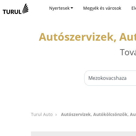
Nyertesek
Megyék és városok
El
Autószervizek, A
Tov
Turul Auto
Autószervizek, Autókölcsönzők, A