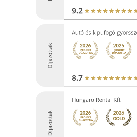
9.2
Autó és kipufogó gyorssze
Díjazottak
8.7
Hungaro Rental Kft
Díjazottak