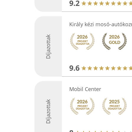
9.2
Király kézi mosó-autókoz
Díjazottak
9.6
Mobil Center
Díjazottak