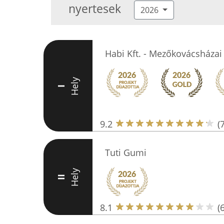
nyertesek
2026
Habi Kft. - Mezőkovácsházai
Hely
I
9.2
(
Tuti Gumi
Hely
II
8.1
(6