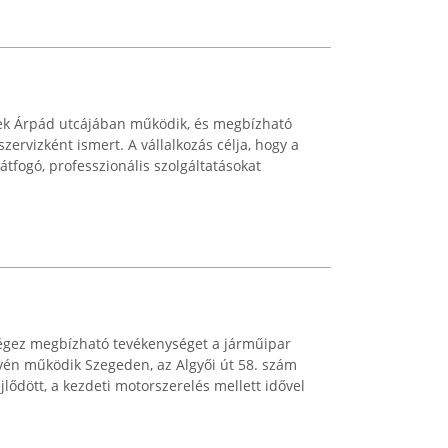
ek Árpád utcájában működik, és megbízható
ervizként ismert. A vállalkozás célja, hogy a
tfogó, professzionális szolgáltatásokat
végez megbízható tevékenységet a járműipar
nevén működik Szegeden, az Algyői út 58. szám
ejlődött, a kezdeti motorszerelés mellett idővel