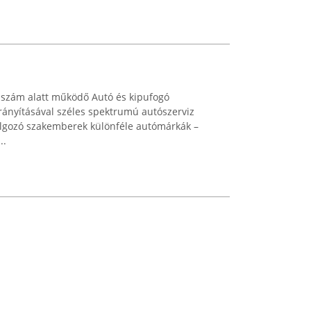
 szám alatt működő Autó és kipufogó
irányításával széles spektrumú autószerviz
 dolgozó szakemberek különféle autómárkák –
..