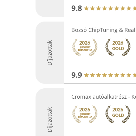
9.8
Bozsó ChipTuning & Rea
Díjazottak
9.9
Cromax autóalkatrész - 
Díjazottak