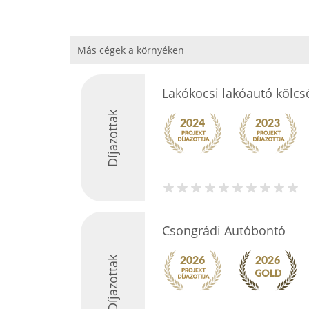
Más cégek a környéken
Lakókocsi lakóautó kölcs
Díjazottak
Csongrádi Autóbontó
Díjazottak