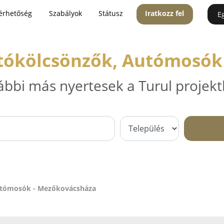
érhetőség
Szabályok
Státusz
Iratkozz fel
E
utókölcsönzők, Autómosók
ábbi más nyertesek a Turul projekt
utómosók - Mezőkovácsháza