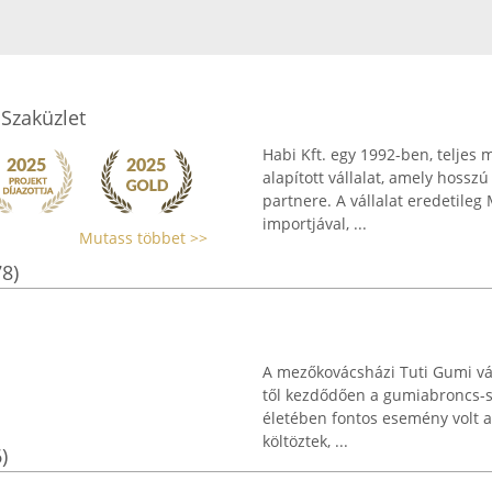
 Szaküzlet
Habi Kft. egy 1992-ben, telje
alapított vállalat, amely hossz
partnere. A vállalat eredetileg
importjával, ...
Mutass többet >>
78)
A mezőkovácsházi Tuti Gumi vál
től kezdődően a gumiabroncs-sz
életében fontos esemény volt a
költöztek, ...
)