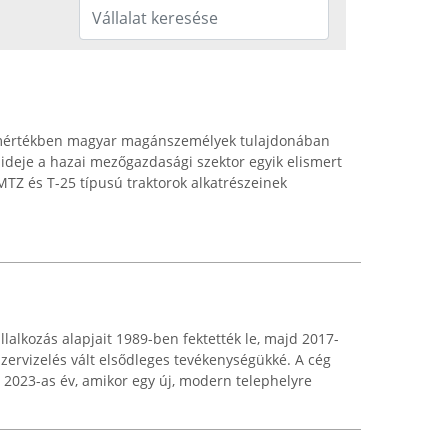
s mértékben magyar magánszemélyek tulajdonában
ú ideje a hazai mezőgazdasági szektor egyik elismert
 MTZ és T-25 típusú traktorok alkatrészeinek
lalkozás alapjait 1989-ben fektették le, majd 2017-
ervizelés vált elsődleges tevékenységükké. A cég
 2023-as év, amikor egy új, modern telephelyre