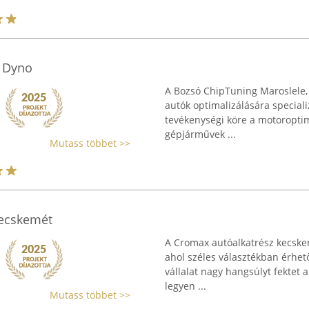
l Dyno
A Bozsó ChipTuning Maroslele,
autók optimalizálására specializ
tevékenységi köre a motoroptim
gépjárművek ...
Mutass többet >>
Kecskemét
A Cromax autóalkatrész kecskemé
ahol széles választékban érhető
vállalat nagy hangsúlyt fektet
legyen ...
Mutass többet >>