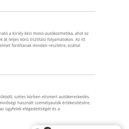
ató a Király kézi mosó-autókozmetika, ahol az
át teljes körű tisztítási folyamatokon. Az itt
lmet fordítanak minden részletre, ezáltal
ködő, széles körben elismert autókereskedés,
minőségi használt személyautók értékesítésére.
az ügyfelek elégedettségét és a
.