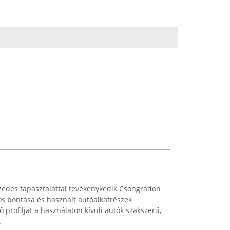
zedes tapasztalattal tevékenykedik Csongrádon
s bontása és használt autóalkatrészek
ő profilját a használaton kívüli autók szakszerű,
.