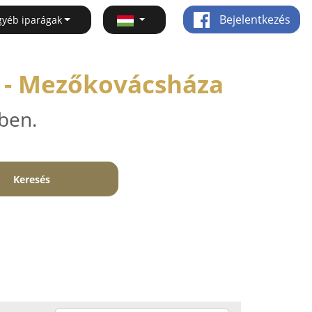
Bejelentkezés
gyéb iparágak
 - Mezőkovácsháza
ben.
Keresés