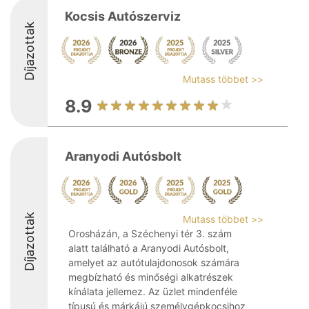
Kocsis Autószerviz
Díjazottak
Mutass többet >>
8.9
Aranyodi Autósbolt
Díjazottak
Mutass többet >>
Orosházán, a Széchenyi tér 3. szám
alatt található a Aranyodi Autósbolt,
amelyet az autótulajdonosok számára
megbízható és minőségi alkatrészek
kínálata jellemez. Az üzlet mindenféle
típusú és márkájú személygépkocsihoz