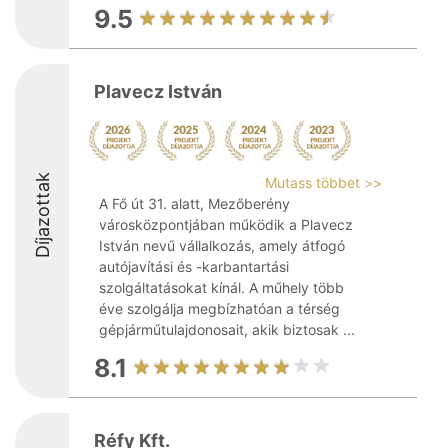
9.5
Plavecz István
Díjazottak
Mutass többet >>
A Fő út 31. alatt, Mezőberény
városközpontjában működik a Plavecz
István nevű vállalkozás, amely átfogó
autójavítási és -karbantartási
szolgáltatásokat kínál. A műhely több
éve szolgálja megbízhatóan a térség
gépjárműtulajdonosait, akik biztosak ...
8.1
Réfy Kft.