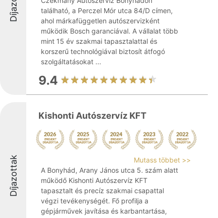
Díjazottak
Czékmány Autószerviz Bonyhádon
található, a Perczel Mór utca 84/D címen,
ahol márkafüggetlen autószervizként
működik Bosch garanciával. A vállalat több
mint 15 év szakmai tapasztalattal és
korszerű technológiával biztosít átfogó
szolgáltatásokat ...
9.4
Kishonti Autószervíz KFT
Díjazottak
Mutass többet >>
A Bonyhád, Arany János utca 5. szám alatt
működő Kishonti Autószervíz KFT
tapasztalt és precíz szakmai csapattal
végzi tevékenységét. Fő profilja a
gépjárművek javítása és karbantartása,