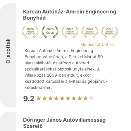
Korean Autóház-Amrein Engineering
Bonyhád
Díjazottak
Mutass többet >>
Korean Autóház-Amrein Engineering
Bonyhád városában, a Perczel Mór út 80.
alatt található, és átfogó autóipari
szolgáltatásokat biztosít ügyfeleinek. A
vállalkozás 2009-ben indult, ekkor
kezdődött karosszériajavítási és gépjármű-
kereskedelmi ...
9.2
Dőringer János Autóvillamosság
Szerelő