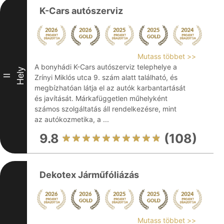
K-Cars autószerviz
Mutass többet >>
A bonyhádi K-Cars autószerviz telephelye a
Hely
II
Zrínyi Miklós utca 9. szám alatt található, és
megbízhatóan látja el az autók karbantartását
és javítását. Márkafüggetlen műhelyként
számos szolgáltatás áll rendelkezésre, mint
az autókozmetika, a ...
9.8
(108)
Dekotex Járműfóliázás
Mutass többet >>