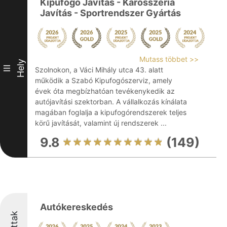
Kipufogó Javítás - Karosszéria
Javítás - Sportrendszer Gyártás
Mutass többet >>
Hely
III
Szolnokon, a Váci Mihály utca 43. alatt
működik a Szabó Kipufogószerviz, amely
évek óta megbízhatóan tevékenykedik az
autójavítási szektorban. A vállalkozás kínálata
magában foglalja a kipufogórendszerek teljes
körű javítását, valamint új rendszerek ...
9.8
(149)
Autókereskedés