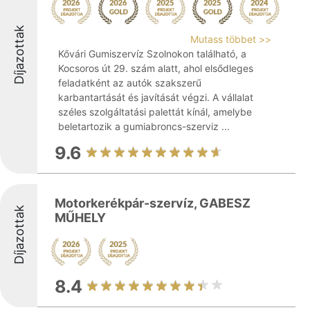
Díjazottak
Mutass többet >>
Kővári Gumiszervíz Szolnokon található, a
Kocsoros út 29. szám alatt, ahol elsődleges
feladatként az autók szakszerű
karbantartását és javítását végzi. A vállalat
széles szolgáltatási palettát kínál, amelybe
beletartozik a gumiabroncs-szerviz ...
9.6
Motorkerékpár-szervíz, GABESZ
Díjazottak
MŰHELY
8.4