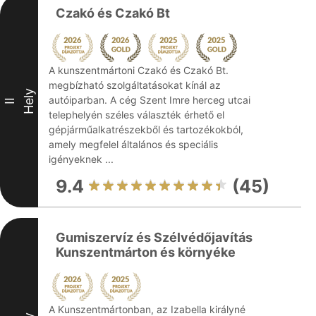
Czakó és Czakó Bt
A kunszentmártoni Czakó és Czakó Bt.
megbízható szolgáltatásokat kínál az
Hely
autóiparban. A cég Szent Imre herceg utcai
II
telephelyén széles választék érhető el
gépjárműalkatrészekből és tartozékokból,
amely megfelel általános és speciális
igényeknek ...
9.4
(45)
Gumiszervíz és Szélvédőjavítás
Kunszentmárton és környéke
A Kunszentmártonban, az Izabella királyné