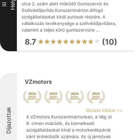
Hely
utca 2. szám alatt működő Gumiszervíz és
III
Szélvédőjavítás Kunszentmárton átfogó
szolgáltatásokat kínál autósok részére. A
vállalkozás tevékenysége a szélvédőjavításra,
valamint a teljes körű gumiszervizre ...
8.7
(10)
VZmotors
Díjazottak
Mutass többet >>
A VZmotors Kunszentmártonban, a Vég út
8. címen működik, és kiemelkedő
szolgáltatásokat kínál a motorkerékpárok
iránt érdeklődők számára. Az új járművek