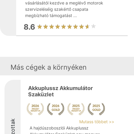
vásárlásától kezdve a meglévő motorok
szervizeléséig szakértő csapata
megbízható támogatást ...
8.6
Más cégek a környéken
Akkuplussz Akkumulátor
Szaküzlet
Díjazottak
Mutass többet >>
A hajdúszoboszlói Akkuplussz