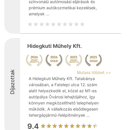
színvonalú autómosási eljárások és
prémium autókozmetikai kezelések,
amelyek ...
Hidegkuti Műhely Kft.
Díjazottak
Mutass többet >>
A Hidegkuti Műhely Kft. Tatabánya
városában, a Fatelepi utca 12. szám
alatt helyezkedik el, közel az M1-es
autópálya Óvárosi lehajtójához, így
könnyen megközelíthető telephelyen
működik. A vállalkozás elsődlegesen
tehergépjármű-felépítmények ...
9.4