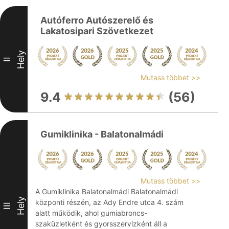
Autóferro Autószerelő és
Lakatosipari Szövetkezet
Hely
II
Mutass többet >>
9.4
(56)
Gumiklinika - Balatonalmádi
Mutass többet >>
A Gumiklinika Balatonalmádi Balatonalmádi
Hely
központi részén, az Ady Endre utca 4. szám
III
alatt működik, ahol gumiabroncs-
szaküzletként és gyorsszervizként áll a