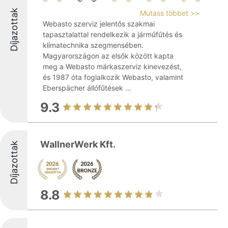
Díjazottak
Mutass többet >>
Webasto szerviz jelentős szakmai
tapasztalattal rendelkezik a járműfűtés és
klímatechnika szegmensében.
Magyarországon az elsők között kapta
meg a Webasto márkaszerviz kinevezést,
és 1987 óta foglalkozik Webasto, valamint
Eberspächer állófűtések ...
9.3
WallnerWerk Kft.
Díjazottak
8.8