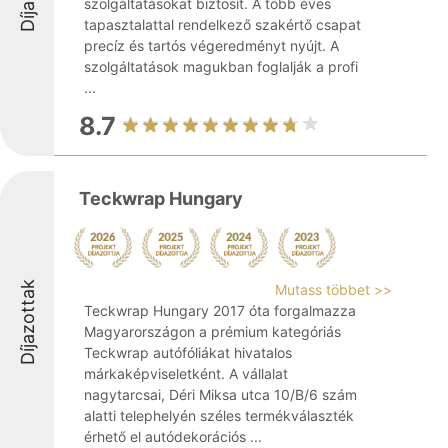
szolgáltatásokat biztosít. A több éves
tapasztalattal rendelkező szakértő csapat
precíz és tartós végeredményt nyújt. A
szolgáltatások magukban foglalják a profi
...
8.7
Teckwrap Hungary
Díjazottak
Mutass többet >>
Teckwrap Hungary 2017 óta forgalmazza
Magyarországon a prémium kategóriás
Teckwrap autófóliákat hivatalos
márkaképviseletként. A vállalat
nagytarcsai, Déri Miksa utca 10/B/6 szám
alatti telephelyén széles termékválaszték
érhető el autódekorációs ...