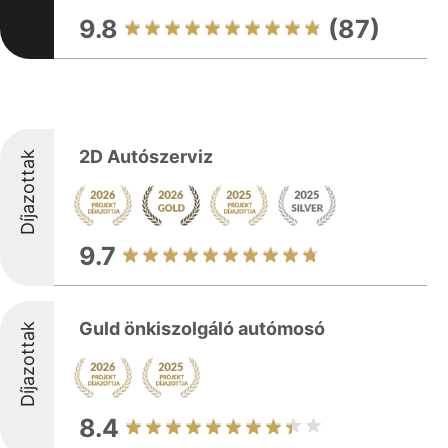
9.8
(87)
2D Autószerviz
Díjazottak
9.7
Guld önkiszolgáló autómosó
Díjazottak
8.4