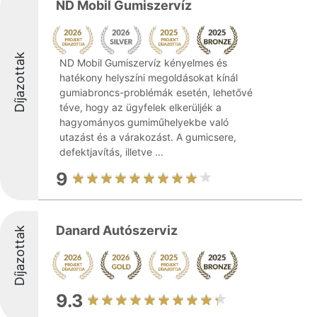
ND Mobil Gumiszervíz
Díjazottak
ND Mobil Gumiszervíz kényelmes és
hatékony helyszíni megoldásokat kínál
gumiabroncs-problémák esetén, lehetővé
téve, hogy az ügyfelek elkerüljék a
hagyományos gumiműhelyekbe való
utazást és a várakozást. A gumicsere,
defektjavítás, illetve ...
9
Danard Autószerviz
Díjazottak
9.3