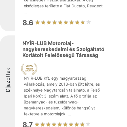
elsődleges területe a Fiat Ducato, Peugeot
...
8.6
NYÍR-LUB Motorolaj-
nagykereskedelmi és Szolgáltató
Korlátolt Felelősségű Társaság
Díjazottak
NYÍR-LUB Kft. egy magyarországi
vállalkozás, amely 2013-ban jött létre, és
székhelye Nagytarcsán található, a Felső
Ipari körút 3. szám alatt. A fő profilja az
üzemanyag- és tüzelőanyag-
nagykereskedelem, különös hangsúlyt
fektetve a motorolajok, ...
8.7