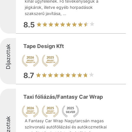
kínál ügyfeleinek. Fő tevékenységük a
jégkárok, illetve egyéb horpadások
szakszerű javítása, ...
8.5
Tape Design Kft
Díjazottak
8.7
Taxi fóliázás/Fantasy Car Wrap
Díjazottak
A Fantasy Car Wrap Nagytarcsán magas
színvonalú autófóliázási és autókozmetikai