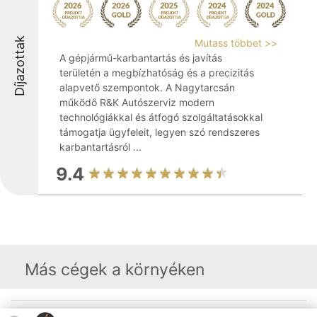
Díjazottak
Mutass többet >>
A gépjármű-karbantartás és javítás
területén a megbízhatóság és a precizitás
alapvető szempontok. A Nagytarcsán
működő R&K Autószerviz modern
technológiákkal és átfogó szolgáltatásokkal
támogatja ügyfeleit, legyen szó rendszeres
karbantartásról ...
9.4
Más cégek a környéken
Rangsorszervező
Népszavazás
Elérhetőség