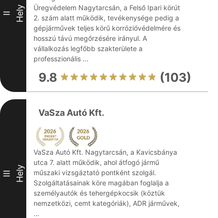
Üregvédelem Nagytarcsán, a Felső Ipari körút
Hely
II
2. szám alatt működik, tevékenysége pedig a
gépjárművek teljes körű korrózióvédelmére és
hosszú távú megőrzésére irányul. A
vállalkozás legfőbb szakterülete a
professzionális ...
9.8
(103)
VaSza Autó Kft.
VaSza Autó Kft. Nagytarcsán, a Kavicsbánya
utca 7. alatt működik, ahol átfogó jármű
Hely
műszaki vizsgáztató pontként szolgál.
III
Szolgáltatásainak köre magában foglalja a
személyautók és tehergépkocsik (köztük
nemzetközi, cemt kategóriák), ADR járművek,
...