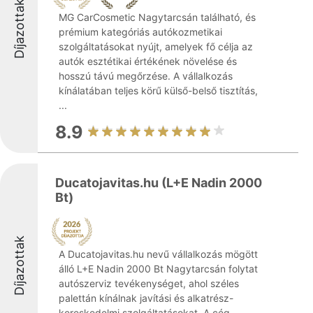
Díjazottak
MG CarCosmetic Nagytarcsán található, és
prémium kategóriás autókozmetikai
szolgáltatásokat nyújt, amelyek fő célja az
autók esztétikai értékének növelése és
hosszú távú megőrzése. A vállalkozás
kínálatában teljes körű külső-belső tisztítás,
...
8.9
Ducatojavitas.hu (L+E Nadin 2000
Bt)
Díjazottak
A Ducatojavitas.hu nevű vállalkozás mögött
álló L+E Nadin 2000 Bt Nagytarcsán folytat
autószerviz tevékenységet, ahol széles
palettán kínálnak javítási és alkatrész-
kereskedelmi szolgáltatásokat. A cég