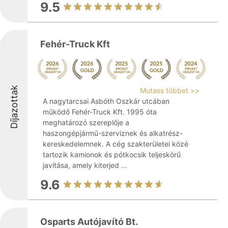
9.5
Fehér-Truck Kft
Díjazottak
Mutass többet >>
A nagytarcsai Asbóth Oszkár utcában
működő Fehér-Truck Kft. 1995 óta
meghatározó szereplője a
haszongépjármű-szerviznek és alkatrész-
kereskedelemnek. A cég szakterületei közé
tartozik kamionok és pótkocsik teljeskörű
javítása, amely kiterjed ...
9.6
Osparts Autójavító Bt.