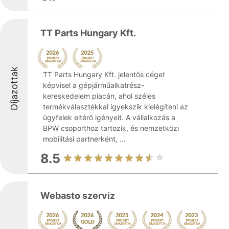
TT Parts Hungary Kft.
Díjazottak
TT Parts Hungary Kft. jelentős céget
képvisel a gépjárműalkatrész-
kereskedelem piacán, ahol széles
termékválasztékkal igyekszik kielégíteni az
ügyfelek eltérő igényeit. A vállalkozás a
BPW csoporthoz tartozik, és nemzetközi
mobilitási partnerként, ...
8.5
Webasto szerviz