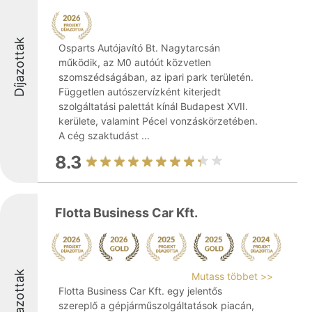
Díjazottak
Osparts Autójavító Bt. Nagytarcsán
működik, az M0 autóút közvetlen
szomszédságában, az ipari park területén.
Független autószervízként kiterjedt
szolgáltatási palettát kínál Budapest XVII.
kerülete, valamint Pécel vonzáskörzetében.
A cég szaktudást ...
8.3
Flotta Business Car Kft.
Díjazottak
Mutass többet >>
Flotta Business Car Kft. egy jelentős
szereplő a gépjárműszolgáltatások piacán,