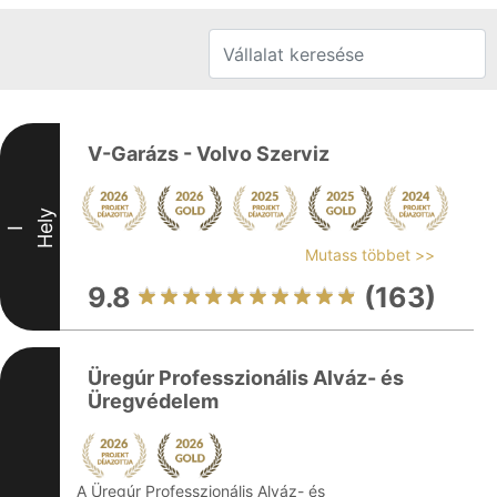
V-Garázs - Volvo Szerviz
Hely
I
Mutass többet >>
9.8
(163)
Üregúr Professzionális Alváz- és
Üregvédelem
A Üregúr Professzionális Alváz- és