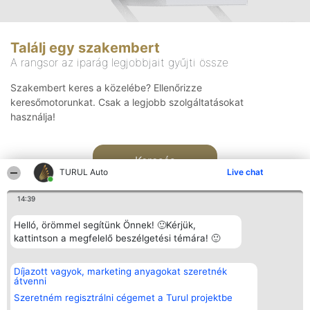
Találj egy szakembert
A rangsor az iparág legjobbjait gyűjti össze
Szakembert keres a közelébe? Ellenőrizze
keresőmotorunkat. Csak a legjobb szolgáltatásokat
használja!
Keresés
TURUL Auto
Live chat
14:39
Helló, örömmel segítünk Önnek! 🙂Kérjük,
kattintson a megfelelő beszélgetési témára! 🙂
Rangsorszervező
Népszavazás
Elérhetőség
Díjazott vagyok, marketing anyagokat szeretnék
SC Beautiful Company S.R.L.
Nyertesek
Elérhetőség
átvenni
Bulevardul Aleea Timișul De
Az összes
Sus Nr. 2, Bl. A30, Sc. A, Et.
díjazottak
Szeretném regisztrálni cégemet a Turul projektbe
4, Ap. 13
listája