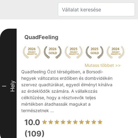
QuadFeeling
Mutass többet >>
Quadfeeling Ózd térségében, a Borsodi-
hegyek változatos erdőiben és dombvidékén
Hely
szervez quadtúrákat, egyedi élményt kínálva
I
az érdeklődők számára. A vállalkozás
célkitűzése, hogy a résztvevők teljes
mértékben átadhassák magukat a
természetnek ...
10.0
(109)