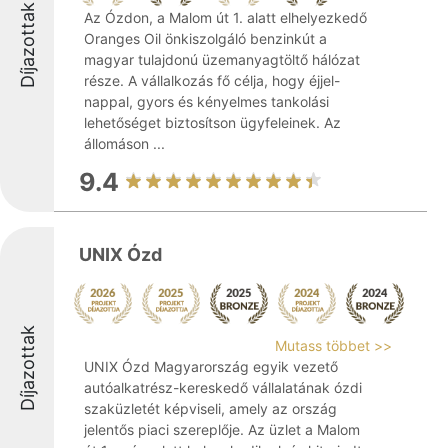
Díjazottak
Az Ózdon, a Malom út 1. alatt elhelyezkedő
Oranges Oil önkiszolgáló benzinkút a
magyar tulajdonú üzemanyagtöltő hálózat
része. A vállalkozás fő célja, hogy éjjel-
nappal, gyors és kényelmes tankolási
lehetőséget biztosítson ügyfeleinek. Az
állomáson ...
9.4
UNIX Ózd
Díjazottak
Mutass többet >>
UNIX Ózd Magyarország egyik vezető
autóalkatrész-kereskedő vállalatának ózdi
szaküzletét képviseli, amely az ország
jelentős piaci szereplője. Az üzlet a Malom