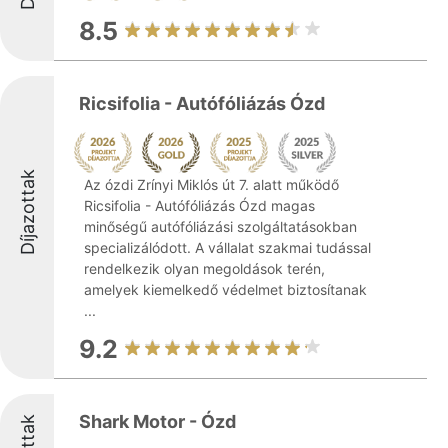
8.5
Ricsifolia - Autófóliázás Ózd
Díjazottak
Az ózdi Zrínyi Miklós út 7. alatt működő
Ricsifolia - Autófóliázás Ózd magas
minőségű autófóliázási szolgáltatásokban
specializálódott. A vállalat szakmai tudással
rendelkezik olyan megoldások terén,
amelyek kiemelkedő védelmet biztosítanak
...
9.2
Shark Motor - Ózd