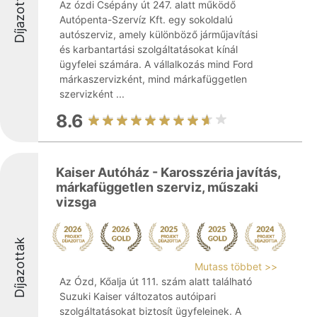
Díjazottak
Az ózdi Csépány út 247. alatt működő
Autópenta-Szervíz Kft. egy sokoldalú
autószerviz, amely különböző járműjavítási
és karbantartási szolgáltatásokat kínál
ügyfelei számára. A vállalkozás mind Ford
márkaszervizként, mind márkafüggetlen
szervizként ...
8.6
Kaiser Autóház - Karosszéria javítás,
márkafüggetlen szerviz, műszaki
vizsga
Díjazottak
Mutass többet >>
Az Ózd, Kőalja út 111. szám alatt található
Suzuki Kaiser változatos autóipari
szolgáltatásokat biztosít ügyfeleinek. A