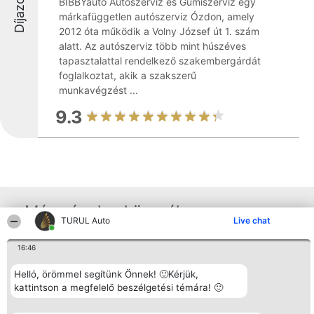
Díjazottak
BIBBYauto Autószerviz és Gumiszerviz egy
márkafüggetlen autószerviz Ózdon, amely
2012 óta működik a Volny József út 1. szám
alatt. Az autószerviz több mint húszéves
tapasztalattal rendelkező szakembergárdát
foglalkoztat, akik a szakszerű
munkavégzést ...
9.3
Más cégek a környéken
TURUL Auto
Live chat
16:46
Rangsorszervező
Népszavazás
Elérhetőség
SC Beautiful Company S.R.L.
Nyertesek
Elérhetőség
Helló, örömmel segítünk Önnek! 🙂Kérjük,
Bulevardul Aleea Timișul De
Az összes
kattintson a megfelelő beszélgetési témára! 🙂
Sus Nr. 2, Bl. A30, Sc. A, Et.
díjazottak
4, Ap. 13
listája
Bukarest 53-238
Szabályok