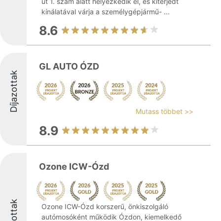
út 1. szám alatt helyezkedik el, és kiterjedt
kínálatával várja a személygépjármű- ...
8.6
GL AUTO ÓZD
Díjazottak
Mutass többet >>
8.9
Ozone ICW-Ózd
Díjazottak
Ozone ICW-Ózd korszerű, önkiszolgáló
autómosóként működik Ózdon, kiemelkedő