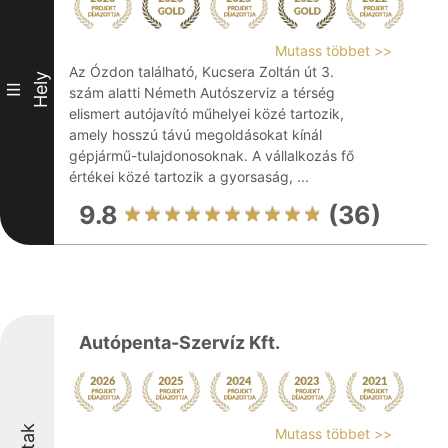
Mutass többet >>
Az Ózdon található, Kucsera Zoltán út 3.
Hely
III
szám alatti Németh Autószerviz a térség
elismert autójavító műhelyei közé tartozik,
amely hosszú távú megoldásokat kínál
gépjármű-tulajdonosoknak. A vállalkozás fő
értékei közé tartozik a gyorsaság, ...
9.8
(36)
Autópenta-Szervíz Kft.
Mutass többet >>