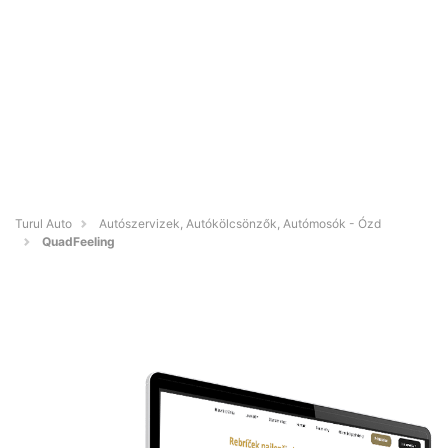
Turul Auto
Autószervizek, Autókölcsönzők, Autómosók - Ózd
QuadFeeling