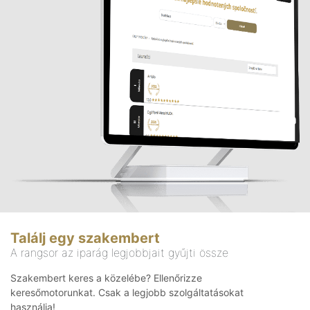
Találj egy szakembert
A rangsor az iparág legjobbjait gyűjti össze
Szakembert keres a közelébe? Ellenőrizze
keresőmotorunkat. Csak a legjobb szolgáltatásokat
használja!