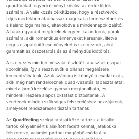
quadtúrákat, egyedi élményt kínálva az érdeklődők
számára. A vállalkozás célkitűzése, hogy a résztvevők
teljes mértékben átadhassák magukat a természetnek és
a kaland izgalmainak, eltávolodva a mindennapok zajától.
A túrák egyaránt megfelelnek egyéni kalandorok, párok
számára, akik romantikus élményeket keresnek, illetve
céges csapatépítő eseményeket is szerveznek, ahol
garantált az összetartás és az élménydús időtöltés.
A szervezés minden műszaki részletét tapasztalt csapat
koordinálja, így a résztvevők a pillanat megélésére
koncentrálhatnak. Azok számára is könnyű a csatlakozás,
akik még nem rendelkeznek quad-vezetési tapasztalattal,
mivel a jármű kezelése gyorsan megtanulható, és
mindenki részére alapos oktatást biztosítanak. A
vendégek minden szükséges felszereléshez hozzájutnak,
amelyeket rendszeresen tisztán tartanak.
Az
Quadfeeling
szolgáltatásai közé tartozik a kisállat-
tartók kényelméért kialakított fedett kennel, játékokkal
felszerelve, valamint partner magánbölcsőde által