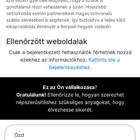
szervezett gyermekfelügyelet, hogy a szülők is
gondtalanul részt vehessenek a túrán. Hosszabb
tartózkodás esetén partnereikkel magas színvonalú
szállás elérésében is segítenek, így biztosítva a teljes körű
kikapcsolódás élményét a Borsodi-hegyek vidékén.
Ellenőrzött weboldalak
Csak a bejelentkezett felhasználók férhetnek hozzá
ezekhez az információkhoz.
Kattints ide a
bejelentkezéshez.
Ez az Ön vállalkozása
?
Gratulálunk!
Ellenőrizze le, hogyan szerezhet
népszerűsítéshez szükséges anyagokat, hogy
élvezhesse sikerét.
Ózd