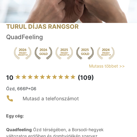
TURUL DÍJAS RANGSOR
QuadFeeling
Mutass többet >>
10
(109)
Ózd, 666P+G6
Mutasd a telefonszámot
Egy cég:
Quadfeeling
Ózd térségében, a Borsodi-hegyek
változatos erdőiben és dombvidékén szervez