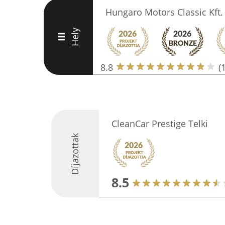
Hungaro Motors Classic Kft. 
Hely
III
8.8
(
CleanCar Prestige Telki
Díjazottak
8.5