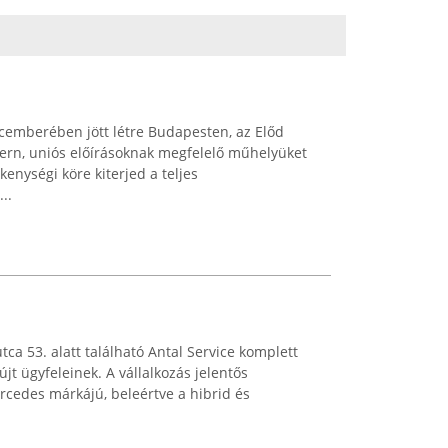
emberében jött létre Budapesten, az Előd
dern, uniós előírásoknak megfelelő műhelyüket
ékenységi köre kiterjed a teljes
..
ca 53. alatt található Antal Service komplett
jt ügyfeleinek. A vállalkozás jelentős
ercedes márkájú, beleértve a hibrid és