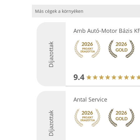
Más cégek a környéken
Amb Autó-Motor Bázis Kft
Díjazottak
9.4
Antal Service
Díjazottak