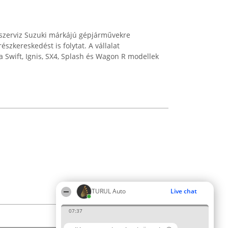
szerviz Suzuki márkájú gépjárművekre
részkereskedést is folytat. A vállalat
 a Swift, Ignis, SX4, Splash és Wagon R modellek
TURUL Auto
Live chat
07:37