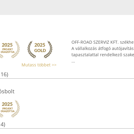
OFF-ROAD SZERVIZ KFT. székhel
A vállalkozás átfogó autójavítás
tapasztalattal rendelkező szak
...
Mutass többet >>
116)
ósbolt
14)