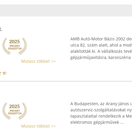
.
AMB Autó-Motor Bázis 2002 dec
utca 82. szám alatt, ahol a mo
alakították ki. A vállalkozás tev
gépjárműjavításra, karosszéria .
Mutass többet >>
A Budapesten, az Arany János ut
autószerviz-szolgáltatásokat nyú
tapasztalattal rendelkezik a M
elektromos gépjárművek ...
Mutass többet >>