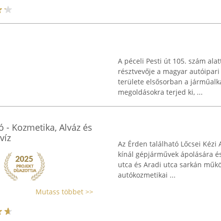
A péceli Pesti út 105. szám ala
résztvevője a magyar autóipari
területe elsősorban a járműalk
megoldásokra terjed ki, ...
 - Kozmetika, Alváz és
víz
Az Érden található Lőcsei Kéz
kínál gépjárművek ápolására és
utca és Aradi utca sarkán működ
autókozmetikai ...
Mutass többet >>