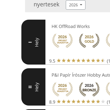
nyertesek
2026
HK OffRoad Works
Hely
I
9.5
(
P&I Papír Írószer Hobby Aut
Hely
II
8.9
(