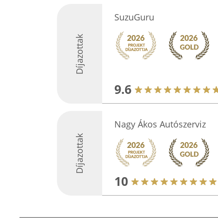
SuzuGuru
Díjazottak
9.6
Nagy Ákos Autószerviz
Díjazottak
10