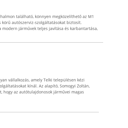
halmon található, könnyen megközelíthető az M1
s körű autószerviz-szolgáltatásokat biztosít.
a modern járművek teljes javítása és karbantartása,
lyan vállalkozás, amely Telki településen kézi
gáltatásokat kínál. Az alapító, Somogyi Zoltán,
éget, hogy az autótulajdonosok járművei magas