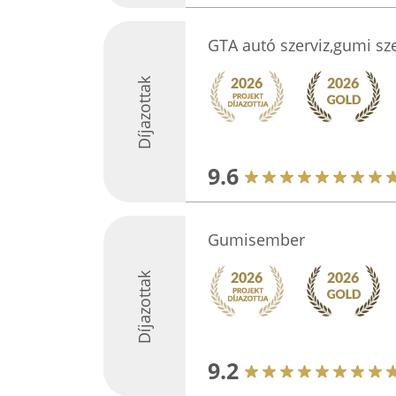
GTA autó szerviz,gumi sze
Díjazottak
9.6
Gumisember
Díjazottak
9.2