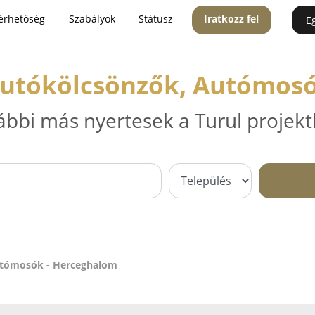
érhetőség
Szabályok
Státusz
Iratkozz fel
E
Autókölcsönzők, Autómos
ábbi más nyertesek a Turul projekt
utómosók - Herceghalom