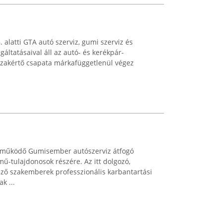
alatti GTA autó szerviz, gumi szerviz és
gáltatásaival áll az autó- és kerékpár-
Szakértő csapata márkafüggetlenül végez
tt működő Gumisember autószerviz átfogó
mű-tulajdonosok részére. Az itt dolgozó,
ező szakemberek professzionális karbantartási
k ...