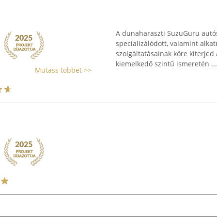
A dunaharaszti SuzuGuru autó
specializálódott, valamint alkat
szolgáltatásainak köre kiterjed
kiemelkedő szintű ismeretén ...
Mutass többet >>