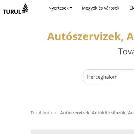
Nyertesek
Megyék és városok
El
Autószervizek, 
Tov
Turul Auto
Autószervizek, Autókölcsönzők, A