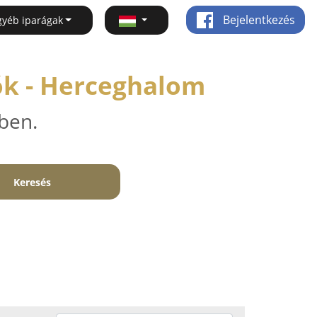
Bejelentkezés
gyéb iparágak
ók - Herceghalom
ben.
Keresés