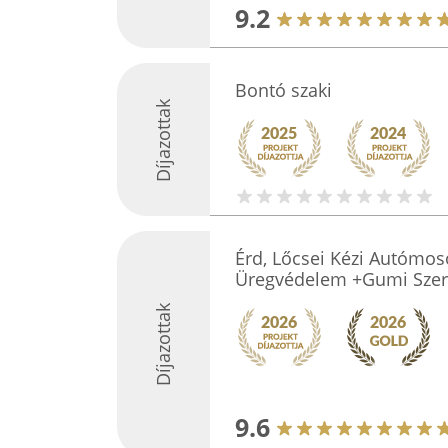
9.2
Bontó szaki
Díjazottak
Érd, Lőcsei Kézi Autómosó
Üregvédelem +Gumi Szer
Díjazottak
9.6