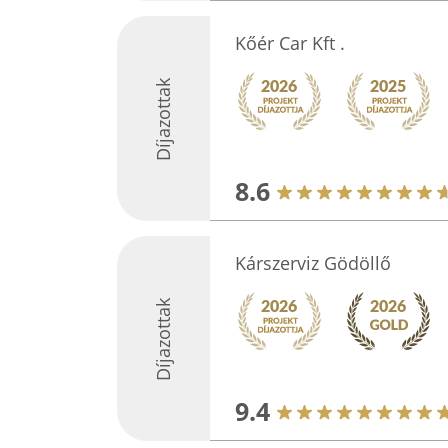
Kőér Car Kft .
Díjazottak
8.6
Kárszerviz Gödöllő
Díjazottak
9.4