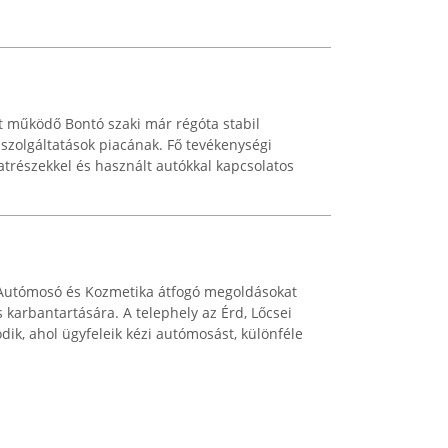
tt működő Bontó szaki már régóta stabil
 szolgáltatások piacának. Fő tevékenységi
atrészekkel és használt autókkal kapcsolatos
i Autómosó és Kozmetika átfogó megoldásokat
 karbantartására. A telephely az Érd, Lőcsei
ik, ahol ügyfeleik kézi autómosást, különféle