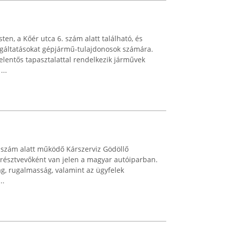
en, a Kőér utca 6. szám alatt található, és
lgáltatásokat gépjármű-tulajdonosok számára.
jelentős tapasztalattal rendelkezik járművek
...
 szám alatt működő Kárszerviz Gödöllő
résztvevőként van jelen a magyar autóiparban.
ág, rugalmasság, valamint az ügyfelek
..