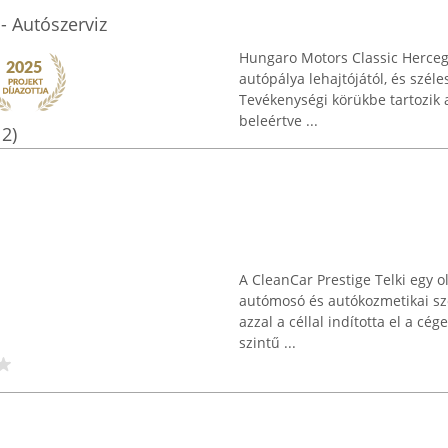
- Autószerviz
Hungaro Motors Classic Herceg
autópálya lehajtójától, és széle
Tevékenységi körükbe tartozik 
beleértve ...
12)
A CleanCar Prestige Telki egy o
autómosó és autókozmetikai szol
azzal a céllal indította el a c
szintű ...