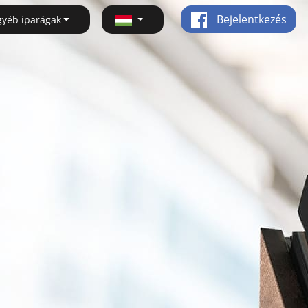
Bejelentkezés
gyéb iparágak