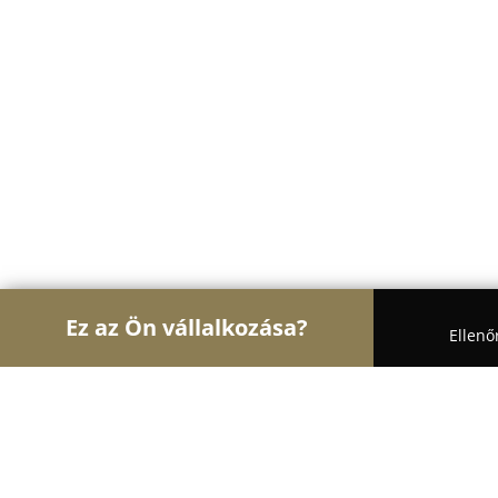
Ez az Ön vállalkozása?
Ellenő
Turul Auto
Autószervizek, Autókölcsönzők, Aut