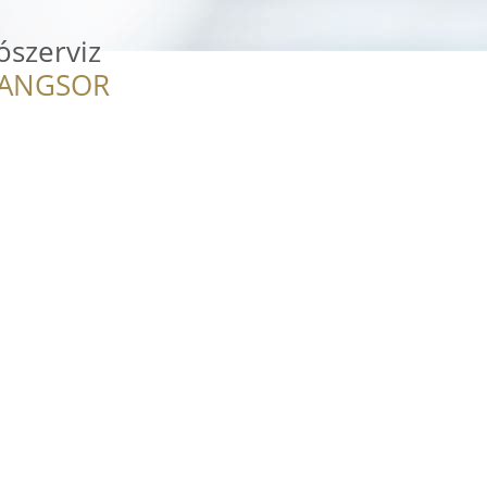
ószerviz
RANGSOR