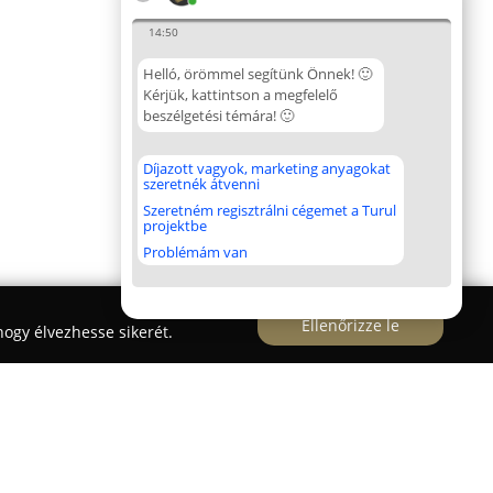
14:50
Helló, örömmel segítünk Önnek! 🙂
Kérjük, kattintson a megfelelő
beszélgetési témára! 🙂
Díjazott vagyok, marketing anyagokat
szeretnék átvenni
Szeretném regisztrálni cégemet a Turul
projektbe
Problémám van
Ellenőrizze le
ogy élvezhesse sikerét.