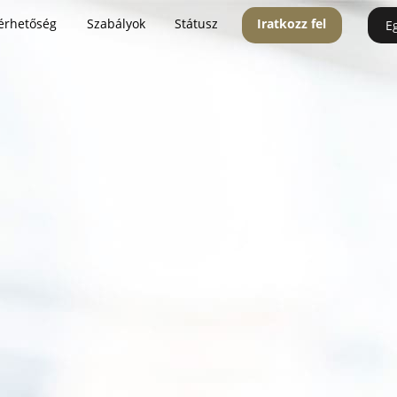
érhetőség
Szabályok
Státusz
Iratkozz fel
E