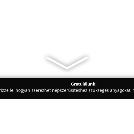
Gratulálunk!
rizze le, hogyan szerezhet népszerűsítéshez szükséges anyagokat, h
ómosók - Budapest
Nagy Ákos Autószerviz