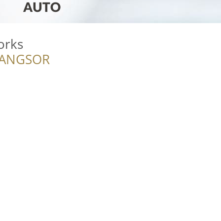
orks
RANGSOR