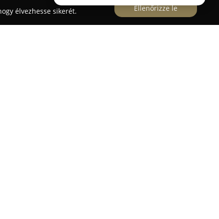
Ellenőrizze le
ogy élvezhesse sikerét.
lye Herceghalomban található, a Jókai Mór
tójavítási és szerelési szolgáltatásokat kínál,
 rendelkező szakemberek végeznek gyorsan és
tozik a terepjárók és SUV-ok szervizelése, de más
nálatukba beletartozik az olajcsere, a motor- és
ktromos rendszerek hibáinak elhárítása.
rendelkezik az egyedi off-road versenyautók
pessé tétele terén, amit több mint két évtizedes
zerelői tapasztalat alapoz meg. Ezen felül kézi
s teljes körű kárrendezési szolgáltatással is