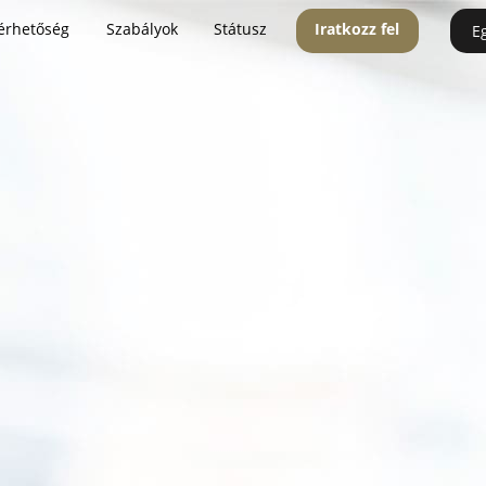
érhetőség
Szabályok
Státusz
Iratkozz fel
E