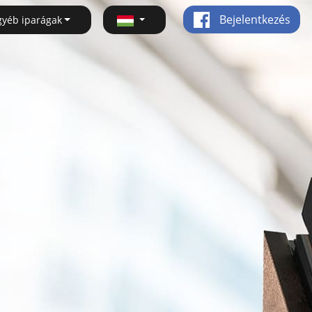
Bejelentkezés
gyéb iparágak