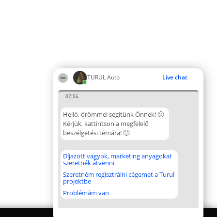
TURUL Auto
Live chat
07:56
Helló, örömmel segítünk Önnek! 🙂
Kérjük, kattintson a megfelelő
beszélgetési témára! 🙂
Díjazott vagyok, marketing anyagokat
szeretnék átvenni
Szeretném regisztrálni cégemet a Turul
projektbe
Problémám van