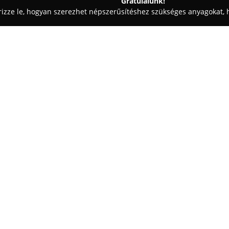
Gratulálunk!
rizze le, hogyan szerezhet népszerűsítéshez szükséges anyagokat, h
ómosók - Herceghalom
HK OffRoad Works
Egy cég:
OFF-ROAD SZERVIZ KFT.
székhe
utcában. A vállalkozás átfogó au
amelyeket nagy tapasztalattal
precízen. Fő profiljuk közé tar
Mutass többet >>
járműtípusokat is javítanak. Kí
futóműjavítás, valamint az ele
A cég kiemelkedő szaktudással 
tervezése, építése és versenyké
terepjárós és huszonöt év autós
autómosóval, autókozmetikával é