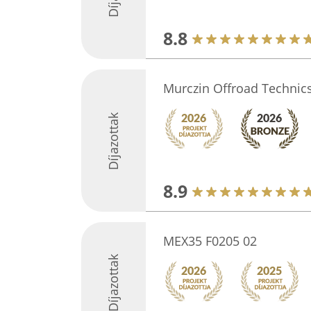
8.8
Murczin Offroad Technic
Díjazottak
8.9
MEX35 F0205 02
Díjazottak