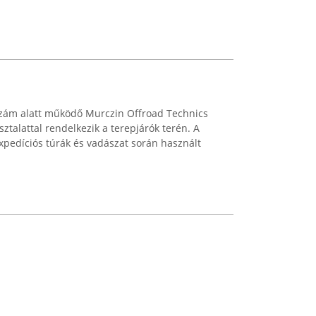
 szám alatt működő Murczin Offroad Technics
talattal rendelkezik a terepjárók terén. A
 expedíciós túrák és vadászat során használt