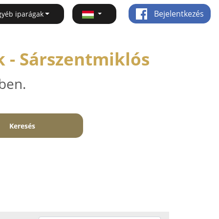
Bejelentkezés
gyéb iparágak
 - Sárszentmiklós
ben.
Keresés