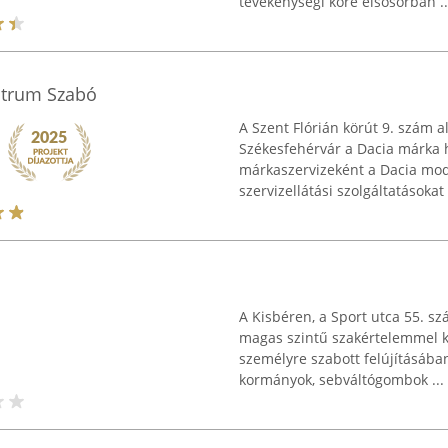
tevékenységi köre elsősorban ..
ntrum Szabó
A Szent Flórián körút 9. szám 
Székesfehérvár a Dacia márka 
márkaszervizeként a Dacia model
szervizellátási szolgáltatásokat .
A Kisbéren, a Sport utca 55. 
magas szintű szakértelemmel kí
személyre szabott felújításáb
kormányok, sebváltógombok ...