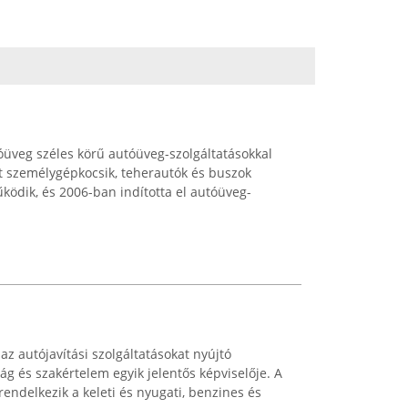
üveg széles körű autóüveg-szolgáltatásokkal
tt személygépkocsik, teherautók és buszok
ködik, és 2006-ban indította el autóüveg-
z autójavítási szolgáltatásokat nyújtó
ág és szakértelem egyik jelentős képviselője. A
rendelkezik a keleti és nyugati, benzines és