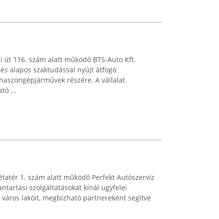
i út 116. szám alatt működő BTS-Auto Kft.
 és alapos szaktudással nyújt átfogó
 haszongépjárművek részére. A vállalat
tó ...
tatér 1. szám alatt működő Perfekt Autószervíz
ntartási szolgáltatásokat kínál ügyfelei
város lakóit, megbízható partnereként segítve