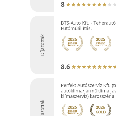
8
BTS-Auto Kft. - Teherautó
Futóműállítás.
Díjazottak
8.6
Perfekt Autószervíz Kft. (
autóklíma/járműklíma javí
klímaszervíz) karosszéria
Díjazottak