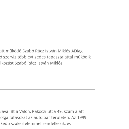
alatt működő Szabó Rácz István Miklós ADiag
ó szerviz több évtizedes tapasztalattal működik
lalkozást Szabó Rácz István Miklós
vál Bt a Válon, Rákóczi utca 49. szám alatt
zolgáltatásokat az autóipar területén. Az 1999-
elkedő szakértelemmel rendelkezik, és