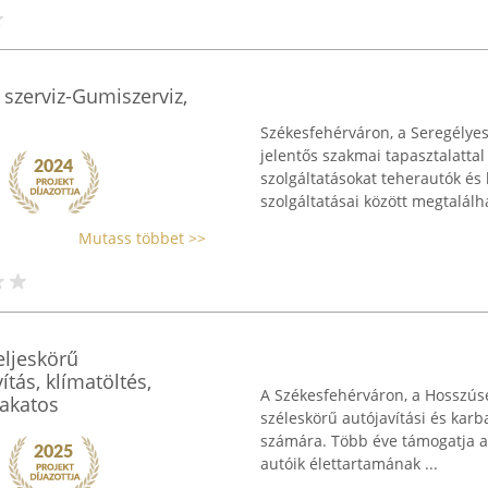
 szerviz-Gumiszerviz,
Székesfehérváron, a Seregélyes
jelentős szakmai tapasztalattal
szolgáltatásokat teherautók és
szolgáltatásai között megtalálha
Mutass többet >>
teljeskörű
tás, klímatöltés,
A Székesfehérváron, a Hosszúsé
lakatos
széleskörű autójavítási és karba
számára. Több éve támogatja a 
autóik élettartamának ...