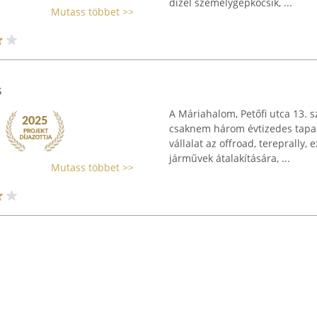
dízel személygépkocsik, ...
Mutass többet >>
s
A Máriahalom, Petőfi utca 13.
csaknem három évtizedes tapasz
vállalat az offroad, tereprally,
járművek átalakítására, ...
Mutass többet >>