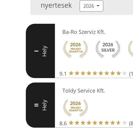
nyertesek
2026
Ba-Ro Szerviz Kft.
Hely
I
9.1
(
Toldy Service Kft.
Hely
II
8.6
(8