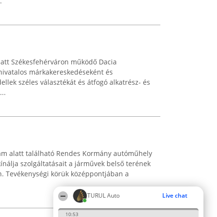
.
alatt Székesfehérváron működő Dacia
hivatalos márkakereskedéseként és
lek széles választékát és átfogó alkatrész- és
..
szám alatt található Rendes Kormány autóműhely
nálja szolgáltatásait a járművek belső terének
an. Tevékenységi körük középpontjában a
TURUL Auto
Live chat
10:53