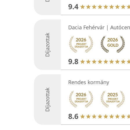
9.4
Dacia Fehérvár | Autóce
Díjazottak
9.8
Rendes kormány
Díjazottak
8.6