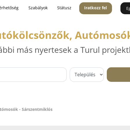
érhetőség
Szabályok
Státusz
Iratkozz fel
E
utókölcsönzők, Autómosók
ábbi más nyertesek a Turul projekt
utómosók - Sárszentmiklós