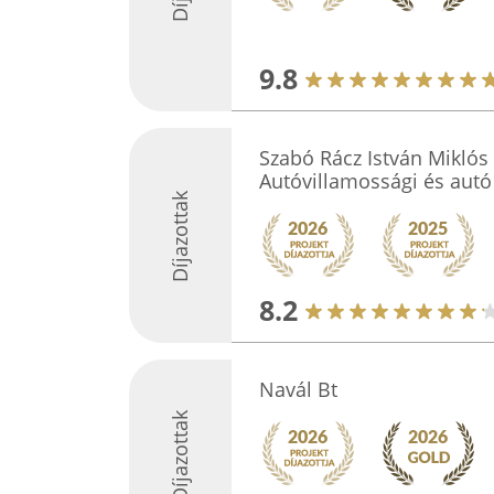
9.8
Szabó Rácz István Miklós 
Autóvillamossági és autó 
Díjazottak
8.2
Navál Bt
Díjazottak