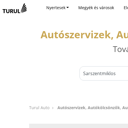
Nyertesek
Megyék és városok
El
Autószervizek, A
Tov
Turul Auto
Autószervizek, Autókölcsönzők, A