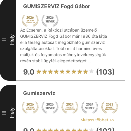
GUMISZERVIZ Fogd Gábor
Az Ecseren, a Rákóczi utcában üzemelő
GUMISZERVIZ Fogd Gábor már 1986 óta látja
Hely
II
el a térség autósait megbízható gumiszerviz
szolgáltatásokkal. Több mint harminc éves
múltjuk és folyamatos műhelytevékenységük
révén stabil ügyfél-elégedettséget ...
9.0
(103)
Gumiszerviz
Hely
III
Mutass többet >>