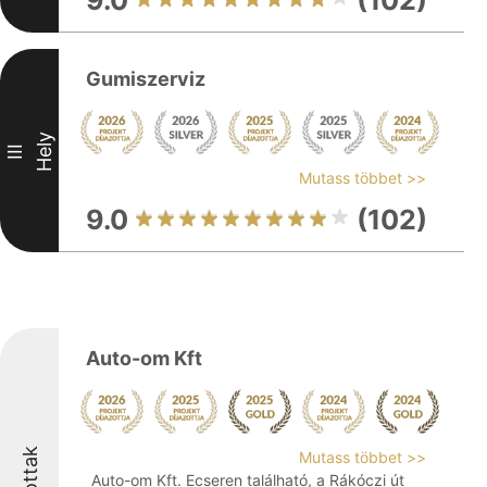
9.0
(102)
Gumiszerviz
Hely
III
Mutass többet >>
9.0
(102)
Auto-om Kft
Mutass többet >>
Auto-om Kft. Ecseren található, a Rákóczi út