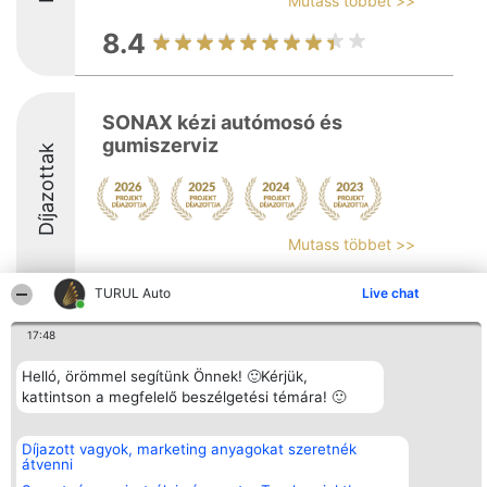
Mutass többet >>
8.4
SONAX kézi autómosó és
gumiszerviz
Díjazottak
Mutass többet >>
8.2
TURUL Auto
Live chat
17:48
Rangsorszervező
Népszavazás
Elérhetőség
Helló, örömmel segítünk Önnek! 🙂Kérjük,
SC Beautiful Company S.R.L.
Nyertesek
Elérhetőség
Bulevardul Aleea Timișul De
kattintson a megfelelő beszélgetési témára! 🙂
Az összes
Sus Nr. 2, Bl. A30, Sc. A, Et.
díjazottak
4, Ap. 13
listája
Bukarest 53-238
Szabályok
Díjazott vagyok, marketing anyagokat szeretnék
Adószám 36737675
Státusz
átvenni
tel: +363 033 425 71
Polityka