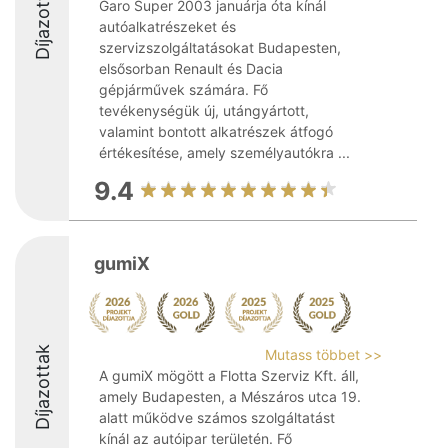
Díjazottak
Garo Super 2003 januárja óta kínál
autóalkatrészeket és
szervizszolgáltatásokat Budapesten,
elsősorban Renault és Dacia
gépjárművek számára. Fő
tevékenységük új, utángyártott,
valamint bontott alkatrészek átfogó
értékesítése, amely személyautókra ...
9.4
gumiX
Díjazottak
Mutass többet >>
A gumiX mögött a Flotta Szerviz Kft. áll,
amely Budapesten, a Mészáros utca 19.
alatt működve számos szolgáltatást
kínál az autóipar területén. Fő