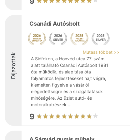
9
Csanádi Autósbolt
Mutass többet >>
Díjazottak
A Siófokon, a Honvéd utca 77. szám
alatt található Csanádi Autósbolt 1981
óta működik, és alapítása óta
folyamatos fejlesztéseket hajt végre,
kiemelten figyelve a vásárlói
elégedettségre és a szolgáltatások
minőségére. Az üzlet autó- és
motoralkatrészek ...
9
A Ságvári gumis műhely