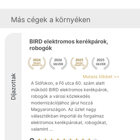
Más cégek a környéken
BIRD elektromos kerékpárok,
robogók
Díjazottak
Mutass többet >>
A Siófokon, a Fő utca 60. szám alatt
működő BIRD elektromos kerékpárok,
robogók a városi közlekedés
modernizációjához járul hozzá
Magyarországon. Az üzlet nagy
választékban importál és forgalmaz
elektromos kerékpárokat, robogókat,
valamint ...