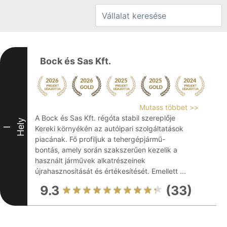
Bock és Sas Kft.
Mutass többet >>
A Bock és Sas Kft. régóta stabil szereplője
Hely
Kereki környékén az autóipari szolgáltatások
I
piacának. Fő profiljuk a tehergépjármű-
bontás, amely során szakszerűen kezelik a
használt járművek alkatrészeinek
újrahasznosítását és értékesítését. Emellett ...
9.3
(33)