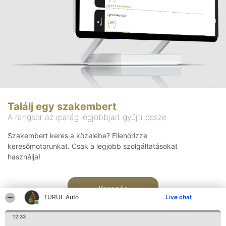
Találj egy szakembert
A rangsor az iparág legjobbjait gyűjti össze
Szakembert keres a közelébe? Ellenőrizze
keresőmotorunkat. Csak a legjobb szolgáltatásokat
használja!
Keresés
TURUL Auto
Live chat
12:33