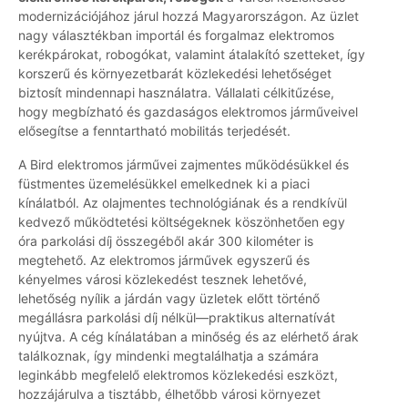
modernizációjához járul hozzá Magyarországon. Az üzlet
nagy választékban importál és forgalmaz elektromos
kerékpárokat, robogókat, valamint átalakító szetteket, így
korszerű és környezetbarát közlekedési lehetőséget
biztosít mindennapi használatra. Vállalati célkitűzése,
hogy megbízható és gazdaságos elektromos járműveivel
elősegítse a fenntartható mobilitás terjedését.
A Bird elektromos járművei zajmentes működésükkel és
füstmentes üzemelésükkel emelkednek ki a piaci
kínálatból. Az olajmentes technológiának és a rendkívül
kedvező működtetési költségeknek köszönhetően egy
óra parkolási díj összegéből akár 300 kilométer is
megtehető. Az elektromos járművek egyszerű és
kényelmes városi közlekedést tesznek lehetővé,
lehetőség nyílik a járdán vagy üzletek előtt történő
megállásra parkolási díj nélkül—praktikus alternatívát
nyújtva. A cég kínálatában a minőség és az elérhető árak
találkoznak, így mindenki megtalálhatja a számára
leginkább megfelelő elektromos közlekedési eszközt,
hozzájárulva a tisztább, élhetőbb városi környezet