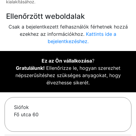
kialakításához.
Ellenőrzött weboldalak
Csak a bejelentkezett felhasználók férhetnek hozzá
ezekhez az információkhoz.
Kattints ide a
bejelentkezéshez.
Ez az Ön vállalkozása
?
Gratulálunk!
Ellenőrizze le, hogyan szerezhet
népszerűsítéshez szükséges anyagokat, hogy
élvezhesse sikerét.
Siófok
Fő utca 60