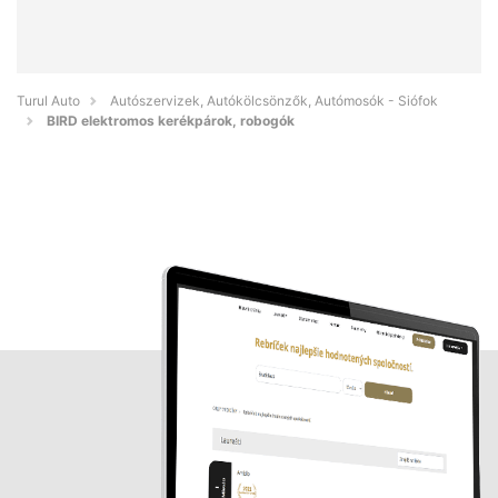
Turul Auto
Autószervizek, Autókölcsönzők, Autómosók - Siófok
BIRD elektromos kerékpárok, robogók