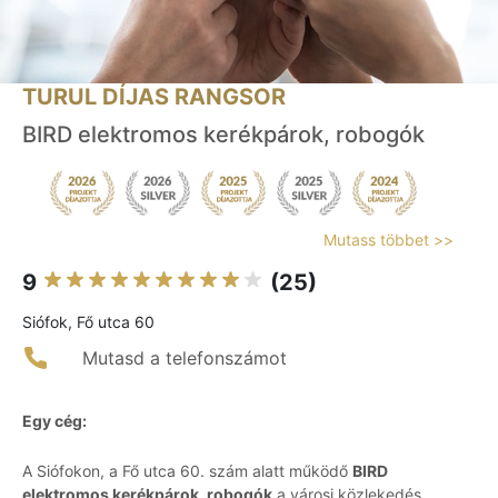
TURUL DÍJAS RANGSOR
BIRD elektromos kerékpárok, robogók
Mutass többet >>
9
(25)
Siófok, Fő utca 60
Mutasd a telefonszámot
Egy cég:
A Siófokon, a Fő utca 60. szám alatt működő
BIRD
elektromos kerékpárok, robogók
a városi közlekedés