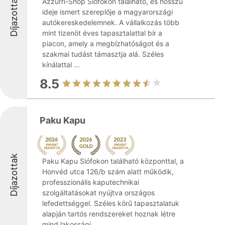
Díjazottak
Azzurri-Shop Siófokon található, és hosszú
ideje ismert szereplője a magyarországi
autókereskedelemnek. A vállalkozás több
mint tizenöt éves tapasztalattal bír a
piacon, amely a megbízhatóságot és a
szakmai tudást támasztja alá. Széles
kínálattal ...
8.5
Paku Kapu
Díjazottak
Paku Kapu Siófokon található központtal, a
Honvéd utca 126/b szám alatt működik,
professzionális kaputechnikai
szolgáltatásokat nyújtva országos
lefedettséggel. Széles körű tapasztalatuk
alapján tartós rendszereket hoznak létre
mind lakossági, ...