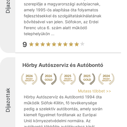
Díjazottak
szereplője a magyarországi autópiacnak,
amely 1995-ös alapítása óta folyamatos
fejlesztésekkel és szolgáltatáskínálatának
bővítésével van jelen. Siófokon, az Erdei
Ferenc utca 6. szám alatt működő
telephelyükön ...
9
Hörby Autószerviz és Autóbontó
Díjazottak
Mutass többet >>
Hörby Autószervíz és Autóbontó 1994 óta
működik Siófok-Kilitin, fő tevékenysége
pedig a szelektív autóbontás, amely során
kiemelt figyelmet fordítanak az Európai
Unió környezetvédelmi normáira. Az
autóbontó többféle autótípushoz kínál