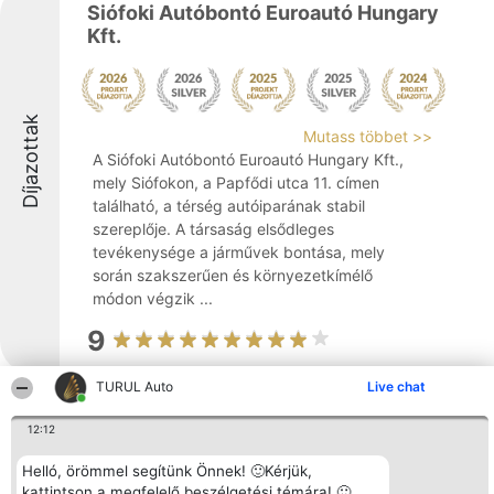
Siófoki Autóbontó Euroautó Hungary
Kft.
Díjazottak
Mutass többet >>
A Siófoki Autóbontó Euroautó Hungary Kft.,
mely Siófokon, a Papfődi utca 11. címen
található, a térség autóiparának stabil
szereplője. A társaság elsődleges
tevékenysége a járművek bontása, mely
során szakszerűen és környezetkímélő
módon végzik ...
9
TURUL Auto
Live chat
Pingvin Clean Kézi Autómosó és
12:12
Autókozmetika
Helló, örömmel segítünk Önnek! 🙂Kérjük,
kattintson a megfelelő beszélgetési témára! 🙂