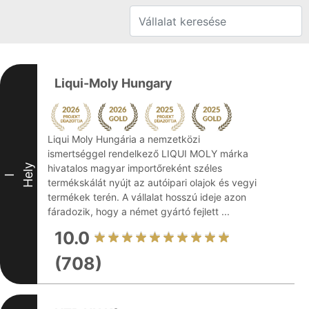
Liqui-Moly Hungary
Liqui Moly Hungária a nemzetközi
ismertséggel rendelkező LIQUI MOLY márka
Hely
hivatalos magyar importőreként széles
I
termékskálát nyújt az autóipari olajok és vegyi
termékek terén. A vállalat hosszú ideje azon
fáradozik, hogy a német gyártó fejlett ...
10.0
(708)