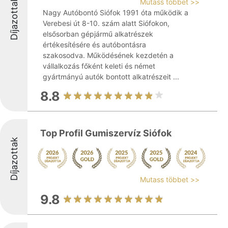
Díjazottak
Mutass többet >>
Nagy Autóbontó Siófok 1991 óta működik a
Verebesi út 8-10. szám alatt Siófokon,
elsősorban gépjármű alkatrészek
értékesítésére és autóbontásra
szakosodva. Működésének kezdetén a
vállalkozás főként keleti és német
gyártmányú autók bontott alkatrészeit ...
8.8
Top Profil Gumiszervíz Siófok
Díjazottak
Mutass többet >>
9.8