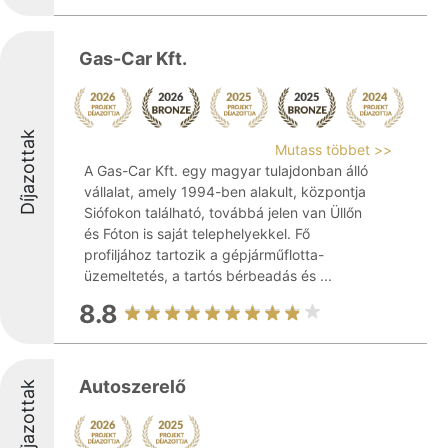
Gas-Car Kft.
Díjazottak
Mutass többet >>
A Gas-Car Kft. egy magyar tulajdonban álló
vállalat, amely 1994-ben alakult, központja
Siófokon található, továbbá jelen van Üllőn
és Fóton is saját telephelyekkel. Fő
profiljához tartozik a gépjárműflotta-
üzemeltetés, a tartós bérbeadás és ...
8.8
Autoszerelő
Díjazottak