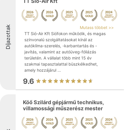
TT Sió-Air Kft
Díjazottak
Mutass többet >>
TT Sió-Air Kft Siófokon működik, és magas
színvonalú szolgáltatásokat kínál az
autóklíma-szerelés, -karbantartás és -
javítás, valamint az autóüveg-fóliázás
területén. A vállalat több mint 15 év
szakmai tapasztalattal büszkélkedhet,
amely hozzájárul ...
9.6
Köő Szilárd gépjármű technikus,
villamossági műszerész mester