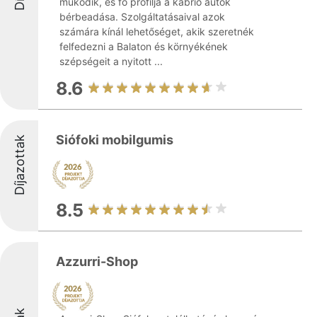
működik, és fő profilja a kabrió autók
bérbeadása. Szolgáltatásaival azok
számára kínál lehetőséget, akik szeretnék
felfedezni a Balaton és környékének
szépségeit a nyitott ...
8.6
Siófoki mobilgumis
Díjazottak
8.5
Azzurri-Shop