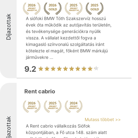
Díjazottak
A siófoki BMW Tóth Szakszervíz hosszú
évek óta működik az autójavítás területén,
és tevékenysége generációkra nyúlik
vissza. A vállalat kezdettől fogva a
kimagasló színvonalú szolgáltatás iránt
kötelezte el magát, főként BMW márkájú
járművekre ...
9.2
Rent cabrio
Díjazottak
Mutass többet >>
A Rent cabrio vállalkozás Siófok
központjában, a Fő utca 148. szám alatt