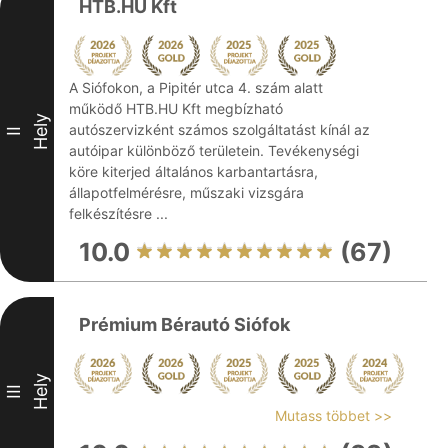
HTB.HU Kft
A Siófokon, a Pipitér utca 4. szám alatt
működő HTB.HU Kft megbízható
Hely
autószervizként számos szolgáltatást kínál az
II
autóipar különböző területein. Tevékenységi
köre kiterjed általános karbantartásra,
állapotfelmérésre, műszaki vizsgára
felkészítésre ...
10.0
(67)
Prémium Bérautó Siófok
Hely
III
Mutass többet >>