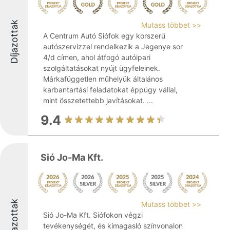
Díjazottak
Mutass többet >>
A Centrum Autó Siófok egy korszerű
autószervizzel rendelkezik a Jegenye sor
4/d címen, ahol átfogó autóipari
szolgáltatásokat nyújt ügyfeleinek.
Márkafüggetlen műhelyük általános
karbantartási feladatokat éppúgy vállal,
mint összetettebb javításokat. ...
9.4
Sió Jo-Ma Kft.
Díjazottak
Mutass többet >>
Sió Jo-Ma Kft. Siófokon végzi
tevékenységét, és kimagasló színvonalon