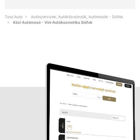
Turul Auto
Autószervizek, Autókölcsönzők, Autómosók - Siófok
Kézi Autómosó - Vini Autókozmetika Siófok