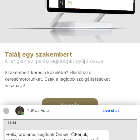
Találj egy szakembert
A rangsor az iparág legjobbjait gyűjti össze
Szakembert keres a közelébe? Ellenőrizze
keresőmotorunkat. Csak a legjobb szolgáltatásokat
használja!
Keresés
TURUL Auto
Live chat
18:44
Helló, örömmel segítünk Önnek! 🙂Kérjük,