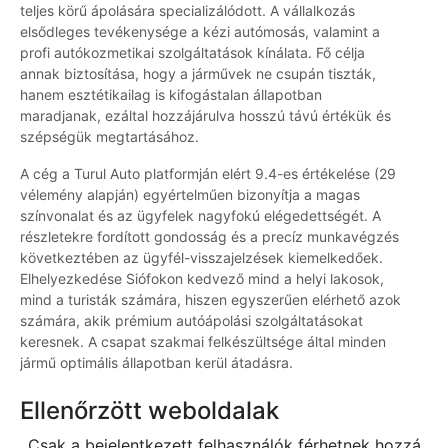
teljes körű ápolására specializálódott. A vállalkozás
elsődleges tevékenysége a kézi autómosás, valamint a
profi autókozmetikai szolgáltatások kínálata. Fő célja
annak biztosítása, hogy a járművek ne csupán tiszták,
hanem esztétikailag is kifogástalan állapotban
maradjanak, ezáltal hozzájárulva hosszú távú értékük és
szépségük megtartásához.
A cég a Turul Auto platformján elért 9.4-es értékelése (29
vélemény alapján) egyértelműen bizonyítja a magas
színvonalat és az ügyfelek nagyfokú elégedettségét. A
részletekre fordított gondosság és a precíz munkavégzés
következtében az ügyfél-visszajelzések kiemelkedőek.
Elhelyezkedése Siófokon kedvező mind a helyi lakosok,
mind a turisták számára, hiszen egyszerűen elérhető azok
számára, akik prémium autóápolási szolgáltatásokat
keresnek. A csapat szakmai felkészültsége által minden
jármű optimális állapotban kerül átadásra.
Ellenőrzött weboldalak
Csak a bejelentkezett felhasználók férhetnek hozzá